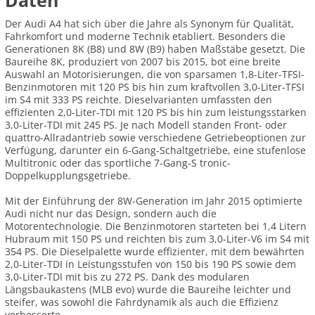
Daten
Der Audi A4 hat sich über die Jahre als Synonym für Qualität,
Fahrkomfort und moderne Technik etabliert. Besonders die
Generationen 8K (B8) und 8W (B9) haben Maßstäbe gesetzt. Die
Baureihe 8K, produziert von 2007 bis 2015, bot eine breite
Auswahl an Motorisierungen, die von sparsamen 1,8-Liter-TFSI-
Benzinmotoren mit 120 PS bis hin zum kraftvollen 3,0-Liter-TFSI
im S4 mit 333 PS reichte. Dieselvarianten umfassten den
effizienten 2,0-Liter-TDI mit 120 PS bis hin zum leistungsstarken
3,0-Liter-TDI mit 245 PS. Je nach Modell standen Front- oder
quattro-Allradantrieb sowie verschiedene Getriebeoptionen zur
Verfügung, darunter ein 6-Gang-Schaltgetriebe, eine stufenlose
Multitronic oder das sportliche 7-Gang-S tronic-
Doppelkupplungsgetriebe.
Mit der Einführung der 8W-Generation im Jahr 2015 optimierte
Audi nicht nur das Design, sondern auch die
Motorentechnologie. Die Benzinmotoren starteten bei 1,4 Litern
Hubraum mit 150 PS und reichten bis zum 3,0-Liter-V6 im S4 mit
354 PS. Die Dieselpalette wurde effizienter, mit dem bewährten
2,0-Liter-TDI in Leistungsstufen von 150 bis 190 PS sowie dem
3,0-Liter-TDI mit bis zu 272 PS. Dank des modularen
Längsbaukastens (MLB evo) wurde die Baureihe leichter und
steifer, was sowohl die Fahrdynamik als auch die Effizienz
verbesserte.