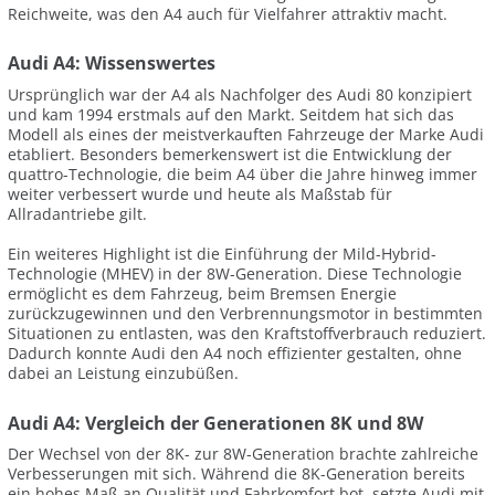
Reichweite, was den A4 auch für Vielfahrer attraktiv macht.
Audi A4: Wissenswertes
Ursprünglich war der A4 als Nachfolger des Audi 80 konzipiert
und kam 1994 erstmals auf den Markt. Seitdem hat sich das
Modell als eines der meistverkauften Fahrzeuge der Marke Audi
etabliert. Besonders bemerkenswert ist die Entwicklung der
quattro-Technologie, die beim A4 über die Jahre hinweg immer
weiter verbessert wurde und heute als Maßstab für
Allradantriebe gilt.
Ein weiteres Highlight ist die Einführung der Mild-Hybrid-
Technologie (MHEV) in der 8W-Generation. Diese Technologie
ermöglicht es dem Fahrzeug, beim Bremsen Energie
zurückzugewinnen und den Verbrennungsmotor in bestimmten
Situationen zu entlasten, was den Kraftstoffverbrauch reduziert.
Dadurch konnte Audi den A4 noch effizienter gestalten, ohne
dabei an Leistung einzubüßen.
Audi A4: Vergleich der Generationen 8K und 8W
Der Wechsel von der 8K- zur 8W-Generation brachte zahlreiche
Verbesserungen mit sich. Während die 8K-Generation bereits
ein hohes Maß an Qualität und Fahrkomfort bot, setzte Audi mit