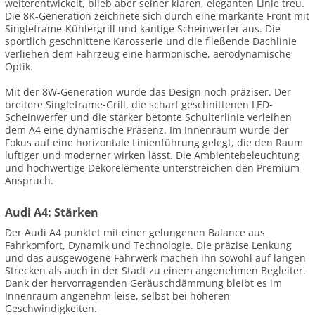
weiterentwickelt, blieb aber seiner klaren, eleganten Linie treu.
Die 8K-Generation zeichnete sich durch eine markante Front mit
Singleframe-Kühlergrill und kantige Scheinwerfer aus. Die
sportlich geschnittene Karosserie und die fließende Dachlinie
verliehen dem Fahrzeug eine harmonische, aerodynamische
Optik.
Mit der 8W-Generation wurde das Design noch präziser. Der
breitere Singleframe-Grill, die scharf geschnittenen LED-
Scheinwerfer und die stärker betonte Schulterlinie verleihen
dem A4 eine dynamische Präsenz. Im Innenraum wurde der
Fokus auf eine horizontale Linienführung gelegt, die den Raum
luftiger und moderner wirken lässt. Die Ambientebeleuchtung
und hochwertige Dekorelemente unterstreichen den Premium-
Anspruch.
Audi A4: Stärken
Der Audi A4 punktet mit einer gelungenen Balance aus
Fahrkomfort, Dynamik und Technologie. Die präzise Lenkung
und das ausgewogene Fahrwerk machen ihn sowohl auf langen
Strecken als auch in der Stadt zu einem angenehmen Begleiter.
Dank der hervorragenden Geräuschdämmung bleibt es im
Innenraum angenehm leise, selbst bei höheren
Geschwindigkeiten.