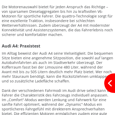
Die Motorenauswahl bietet für jeden Anspruch das Richtige –
von sparsamen Dieselaggregaten bis hin zu kraftvollen V6-
Motoren für sportliche Fahrer. Die quattro-Technologie sorgt für
eine exzellente Traktion, insbesondere bei schlechten
Wetterverhältnissen. Zudem überzeugt der A4 mit modernster
Konnektivität und Assistenzsystemen, die das Fahrerlebnis noch
sicherer und komfortabler machen.
Audi A4: Praxistest
Im Alltag beweist der Audi A4 seine Vielseitigkeit. Die bequemen
Sitze bieten eine angenehme Sitzposition, die sowohl auf langen
Autobahnfahrten als auch im Stadtverkehr überzeugt. Der
Kofferraum fasst bei der Limousine 480 Liter, während der
Avant mit bis zu 505 Litern deutlich mehr Platz bietet. Wer noch
mehr Stauraum benötigt, kann die Rücksitzlehnen umklappen
und so zusätzliche Ladefläche schaffen.
Dank der verschiedenen Fahrmodi im Audi drive select kann der
Fahrer die Charakteristik des Fahrzeugs individuell anpassen.
Im „Comfort“-Modus werden Lenkung und Fahrwerk für eine
sanfte Fahrt optimiert, während der „Dynamic“-Modus ein
sportlicheres Fahrgefühl mit direkterem Ansprechverhalten
bietet. Die effizienten Motoren ermöglichen zudem eine gute