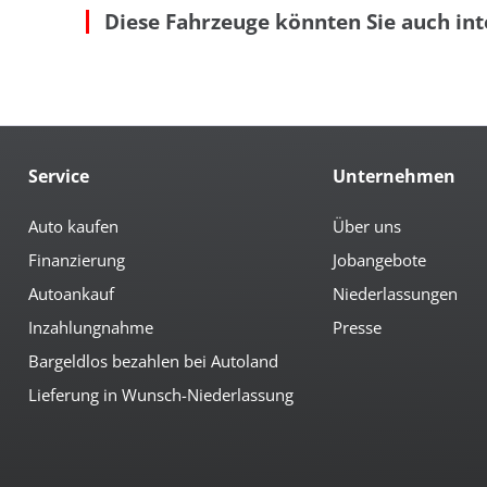
Diese Fahrzeuge könnten Sie auch int
Bordcomputer
Led
Colorverglasung
Len
el. anklappbare Spiegel
Mit
el. Glas-Schiebedach
Mit
el. Spiegel
Mul
geteilte Rücksitzbank
Not
Getränkehalter
Re
Service
Unternehmen
Multimedia
Android-Auto
Nav
Auto kaufen
Über uns
Apple CarPlay
Ra
Finanzierung
Jobangebote
Bluetoothfunktion
Ra
Navi mit Touchscreen
Rad
Autoankauf
Niederlassungen
Inzahlungnahme
Presse
Sicherheit
Bargeldlos bezahlen bei Autoland
360°-Kamera
el.
3te Bremsleuchte
Fer
Lieferung in Wunsch-Niederlassung
6x Airbag
Fre
Abstandswarnsystem
Ges
Antiblockiersystem
ISO
Antischlupfregulierung
LED