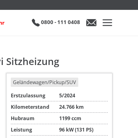
g
inkl. 19% MwSt.
€ 19.890
0800 - 111 0408
hr
i Sitzheizung
Geländewagen/Pickup/SUV
Erstzulassung
5/2024
Kilometerstand
24.766 km
Hubraum
1199 ccm
Leistung
96 kW (131 PS)