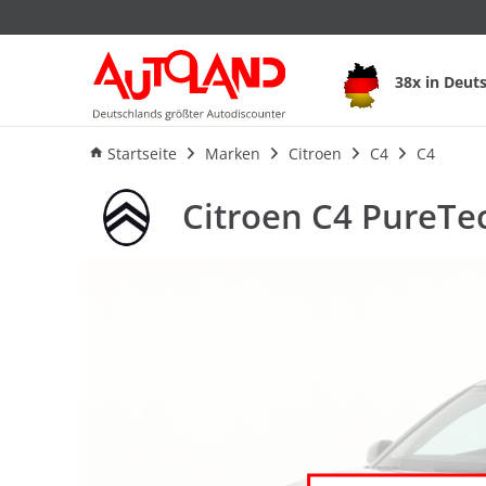
Citroen C4 PureTech
38x in Deut
Ausstattung
Verbrauch
F
Startseite
Marken
Citroen
C4
C4
Citroen C4 PureTe