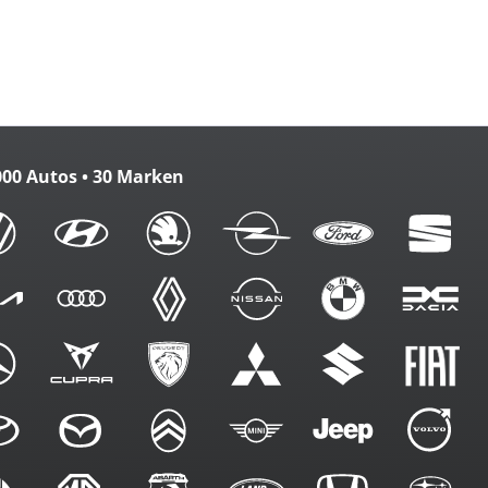
zbank
m. FB
000 Autos • 30 Marken
en