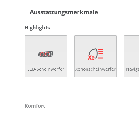
Ausstattungsmerkmale
Highlights
LED-Scheinwerfer
Xenonscheinwerfer
Navig
Komfort
2- Zonen Klimaautomatik
He
4x el. Fensterheber
höh
Abstandsregeltempomat
höh
autom. abblendender Innenspiegel
höh
beheizbare Aussenspiegel
Ind