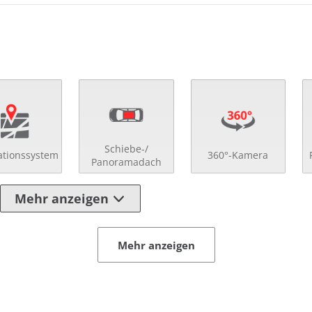
Schiebe-/
ationssystem
360°-Kamera
Panoramadach
Mehr anzeigen
Mehr anzeigen
ad-Up-Display
Rückfahr-Kamera
enverst. Beifahrersitz
Schaltwippen
enverst. Fahrersitz
Schlüssellose Zentral
enverst. Lenkrad
Servolenkung
uktionsladen für Smartphones
Sitzheizung vorn