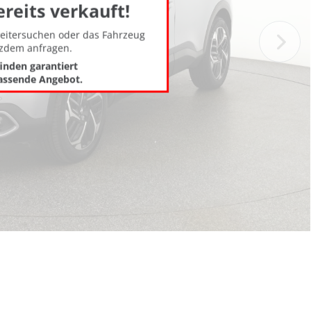
ereits verkauft!
weitersuchen oder das Fahrzeug
tzdem anfragen.
finden garantiert
assende Angebot.