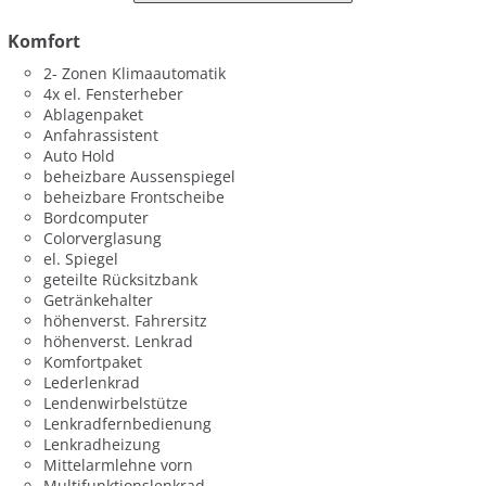
Komfort
2- Zonen Klimaautomatik
4x el. Fensterheber
Ablagenpaket
Anfahrassistent
Auto Hold
beheizbare Aussenspiegel
beheizbare Frontscheibe
Bordcomputer
Colorverglasung
el. Spiegel
geteilte Rücksitzbank
Getränkehalter
höhenverst. Fahrersitz
höhenverst. Lenkrad
Komfortpaket
Lederlenkrad
Lendenwirbelstütze
Lenkradfernbedienung
Lenkradheizung
Mittelarmlehne vorn
Multifunktionslenkrad