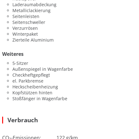
Laderaumabdeckung
Metalliclackierung
Seitenleisten
Seitenschweller
Verzurrösen
Winterpaket
Zierteile Aluminium
Weiteres
5-Sitzer
Außenspiegel in Wagenfarbe
Checkheftgepflegt
el. Parkbremse
Heckscheibenheizung
Kopfstützen hinten
Stoßfänger in Wagenfarbe
Verbrauch
CO
-Emissionen:
122 g/km