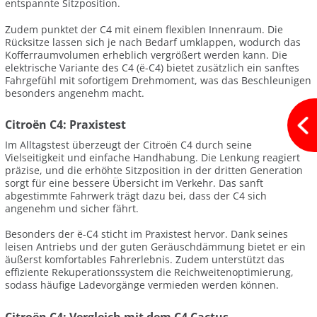
entspannte Sitzposition.
Zudem punktet der C4 mit einem flexiblen Innenraum. Die
Rücksitze lassen sich je nach Bedarf umklappen, wodurch das
Kofferraumvolumen erheblich vergrößert werden kann. Die
elektrische Variante des C4 (ë-C4) bietet zusätzlich ein sanftes
Fahrgefühl mit sofortigem Drehmoment, was das Beschleunigen
besonders angenehm macht.
Citroën C4: Praxistest
Im Alltagstest überzeugt der Citroën C4 durch seine
Vielseitigkeit und einfache Handhabung. Die Lenkung reagiert
präzise, und die erhöhte Sitzposition in der dritten Generation
sorgt für eine bessere Übersicht im Verkehr. Das sanft
abgestimmte Fahrwerk trägt dazu bei, dass der C4 sich
angenehm und sicher fährt.
Besonders der ë-C4 sticht im Praxistest hervor. Dank seines
leisen Antriebs und der guten Geräuschdämmung bietet er ein
äußerst komfortables Fahrerlebnis. Zudem unterstützt das
effiziente Rekuperationssystem die Reichweitenoptimierung,
sodass häufige Ladevorgänge vermieden werden können.
Citroën C4: Vergleich mit dem C4 Cactus