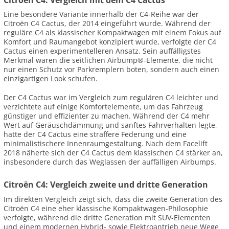
Eine besondere Variante innerhalb der C4-Reihe war der
Citroën C4 Cactus, der 2014 eingeführt wurde. Während der
reguläre C4 als klassischer Kompaktwagen mit einem Fokus auf
Komfort und Raumangebot konzipiert wurde, verfolgte der C4
Cactus einen experimentelleren Ansatz. Sein auffälligstes
Merkmal waren die seitlichen Airbump®-Elemente, die nicht
nur einen Schutz vor Parkremplern boten, sondern auch einen
einzigartigen Look schufen.
Der C4 Cactus war im Vergleich zum regulären C4 leichter und
verzichtete auf einige Komfortelemente, um das Fahrzeug
günstiger und effizienter zu machen. Während der C4 mehr
Wert auf Geräuschdämmung und sanftes Fahrverhalten legte,
hatte der C4 Cactus eine straffere Federung und eine
minimalistischere Innenraumgestaltung. Nach dem Facelift
2018 näherte sich der C4 Cactus dem klassischen C4 stärker an,
insbesondere durch das Weglassen der auffälligen Airbumps.
Citroën C4: Vergleich zweite und dritte Generation
Im direkten Vergleich zeigt sich, dass die zweite Generation des
Citroën C4 eine eher klassische Kompaktwagen-Philosophie
verfolgte, während die dritte Generation mit SUV-Elementen
und einem modernen Hybrid- sowie Elektroantrieb neue Wege