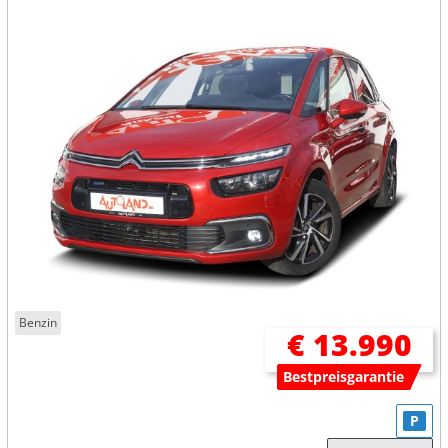
Benzin
€ 13.990
Bestpreisgarantie
P