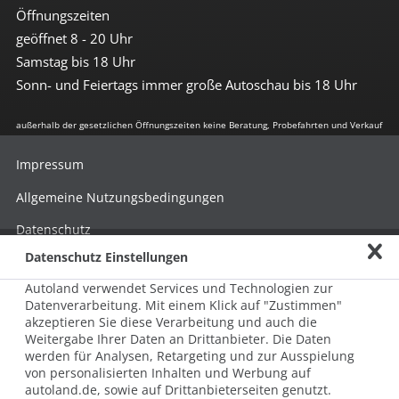
Öffnungszeiten
geöffnet 8 - 20 Uhr
Samstag bis 18 Uhr
Sonn- und Feiertags immer große Autoschau bis 18 Uhr
außerhalb der gesetzlichen Öffnungszeiten keine Beratung, Probefahrten und Verkauf
Impressum
Allgemeine Nutzungsbedingungen
Datenschutz
Datenschutz Einstellungen
Hinweisgebersystem nach HinSchG
Autoland verwendet Services und Technologien zur
Beschwerde nach LkSG
Datenverarbeitung. Mit einem Klick auf "Zustimmen"
akzeptieren Sie diese Verarbeitung und auch die
Grundsatzerklärung zum LkSG
Weitergabe Ihrer Daten an Drittanbieter. Die Daten
© 2026 AUTOLAND 24 SE & Co. Betriebs KG
werden für Analysen, Retargeting und zur Ausspielung
Werner-von-Siemens-Str. 2, 06796 Brehna, Deutschland
von personalisierten Inhalten und Werbung auf
autoland.de, sowie auf Drittanbieterseiten genutzt.