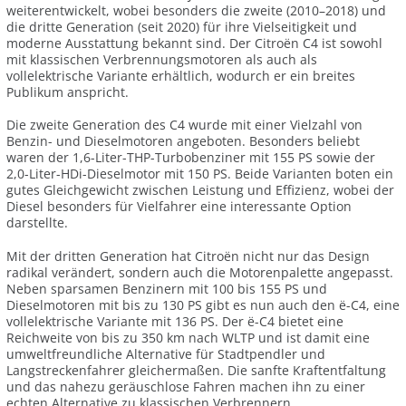
weiterentwickelt, wobei besonders die zweite (2010–2018) und
die dritte Generation (seit 2020) für ihre Vielseitigkeit und
moderne Ausstattung bekannt sind. Der Citroën C4 ist sowohl
mit klassischen Verbrennungsmotoren als auch als
vollelektrische Variante erhältlich, wodurch er ein breites
Publikum anspricht.
Die zweite Generation des C4 wurde mit einer Vielzahl von
Benzin- und Dieselmotoren angeboten. Besonders beliebt
waren der 1,6-Liter-THP-Turbobenziner mit 155 PS sowie der
2,0-Liter-HDi-Dieselmotor mit 150 PS. Beide Varianten boten ein
gutes Gleichgewicht zwischen Leistung und Effizienz, wobei der
Diesel besonders für Vielfahrer eine interessante Option
darstellte.
Mit der dritten Generation hat Citroën nicht nur das Design
radikal verändert, sondern auch die Motorenpalette angepasst.
Neben sparsamen Benzinern mit 100 bis 155 PS und
Dieselmotoren mit bis zu 130 PS gibt es nun auch den ë-C4, eine
vollelektrische Variante mit 136 PS. Der ë-C4 bietet eine
Reichweite von bis zu 350 km nach WLTP und ist damit eine
umweltfreundliche Alternative für Stadtpendler und
Langstreckenfahrer gleichermaßen. Die sanfte Kraftentfaltung
und das nahezu geräuschlose Fahren machen ihn zu einer
echten Alternative zu klassischen Verbrennern.