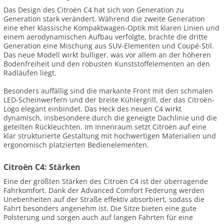
Das Design des Citroën C4 hat sich von Generation zu
Generation stark verändert. Während die zweite Generation
eine eher klassische Kompaktwagen-Optik mit klaren Linien und
einem aerodynamischen Aufbau verfolgte, brachte die dritte
Generation eine Mischung aus SUV-Elementen und Coupé-Stil.
Das neue Modell wirkt bulliger, was vor allem an der höheren
Bodenfreiheit und den robusten Kunststoffelementen an den
Radläufen liegt.
Besonders auffällig sind die markante Front mit den schmalen
LED-Scheinwerfern und der breite Kühlergrill, der das Citroën-
Logo elegant einbindet. Das Heck des neuen C4 wirkt
dynamisch, insbesondere durch die geneigte Dachlinie und die
geteilten Rückleuchten. Im Innenraum setzt Citroën auf eine
klar strukturierte Gestaltung mit hochwertigen Materialien und
ergonomisch platzierten Bedienelementen.
Citroën C4: Stärken
Eine der größten Stärken des Citroën C4 ist der überragende
Fahrkomfort. Dank der Advanced Comfort Federung werden
Unebenheiten auf der Straße effektiv absorbiert, sodass die
Fahrt besonders angenehm ist. Die Sitze bieten eine gute
Polsterung und sorgen auch auf langen Fahrten für eine