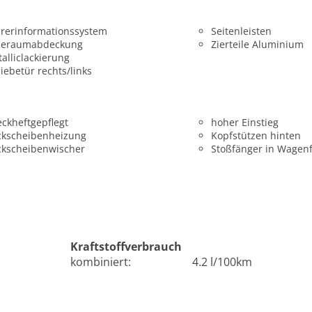
rerinformationssystem
Seitenleisten
deraumabdeckung
Zierteile Aluminium
alliclackierung
iebetür rechts/links
ckheftgepflegt
hoher Einstieg
ckscheibenheizung
Kopfstützen hinten
ckscheibenwischer
Stoßfänger in Wagen
Kraftstoffverbrauch
kombiniert:
4.2 l/100km