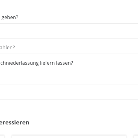
g geben?
ahlen?
hniederlassung liefern lassen?
eressieren