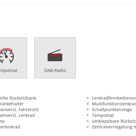
empomat
DAB-Radio
eilte Rücksitzbank
Lenkradfernbedienu
ränkehalter
Multifunktionslenkra
enverst. Fahrersitz
Schaltpunktanzeige
enverst. Lenkrad
Tempomat
ima
umklappbare Rücksit
erlenkrad
Zentralverriegelung 