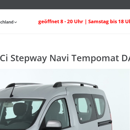
dCi Stepway Navi Tempomat DAB PDC
geöffnet 8 - 20 Uhr | Samstag bis 18 U
schland
nfahrt
FAQ
 dCi Stepway Navi Tempomat 