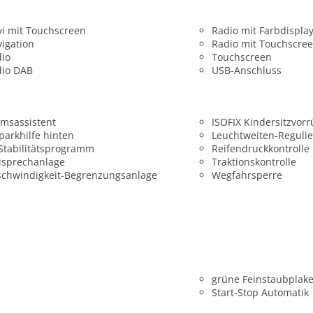
i mit Touchscreen
Radio mit Farbdispla
igation
Radio mit Touchscre
dio
Touchscreen
dio DAB
USB-Anschluss
msassistent
ISOFIX Kindersitzvor
parkhilfe hinten
Leuchtweiten-Reguli
 Stabilitätsprogramm
Reifendruckkontrolle
isprechanlage
Traktionskontrolle
chwindigkeit-Begrenzungsanlage
Wegfahrsperre
grüne Feinstaubplake
Start-Stop Automatik