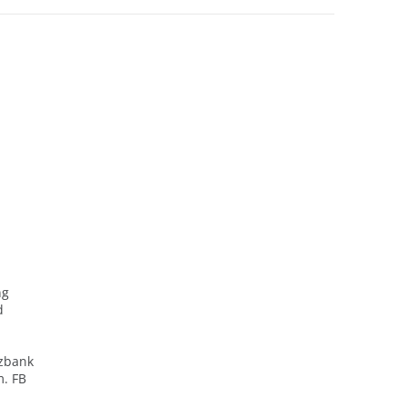
ng
d
zbank
m. FB