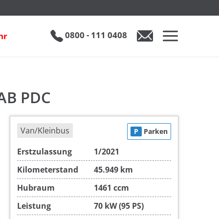
€ 17.490
0800 - 111 0408
hr
0800 - 111 0408
Auto anfragen
DAB PDC
Van/Kleinbus
P
Parken
Erstzulassung
1/2021
Kilometerstand
45.949 km
Hubraum
1461 ccm
Leistung
70 kW (95 PS)