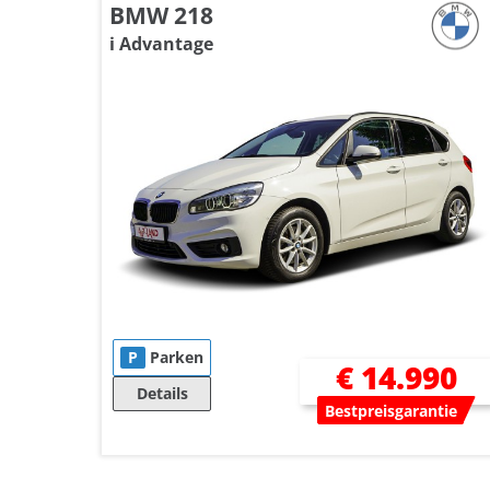
BMW 218
i Advantage
P
Parken
€ 14.990
Details
Bestpreisgarantie