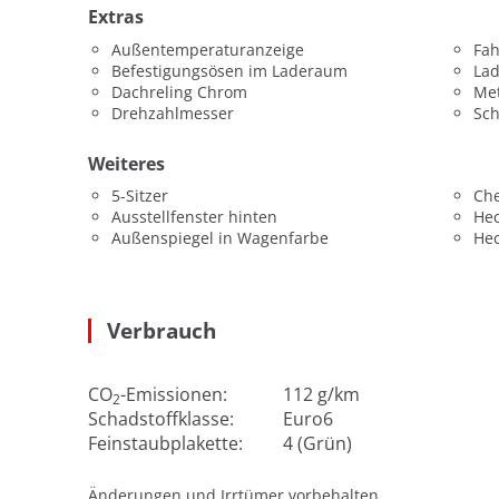
Extras
Außentemperaturanzeige
Fah
Befestigungsösen im Laderaum
La
Dachreling Chrom
Met
Drehzahlmesser
Sch
Weiteres
5-Sitzer
Che
Ausstellfenster hinten
He
Außenspiegel in Wagenfarbe
He
Verbrauch
CO
-Emissionen:
112 g/km
2
Schadstoffklasse:
Euro6
Feinstaubplakette:
4 (Grün)
Änderungen und Irrtümer vorbehalten