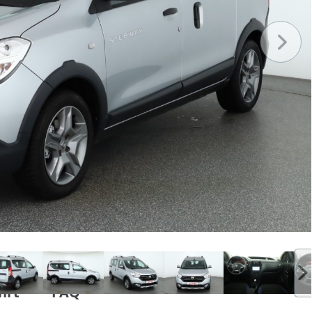
hrt
FAQ