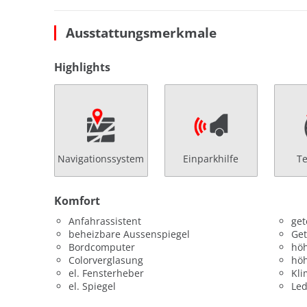
Ausstattungsmerkmale
Highlights
Navigationssystem
Einparkhilfe
T
Komfort
Anfahrassistent
get
beheizbare Aussenspiegel
Get
Bordcomputer
höh
Colorverglasung
höh
el. Fensterheber
Kl
el. Spiegel
Led