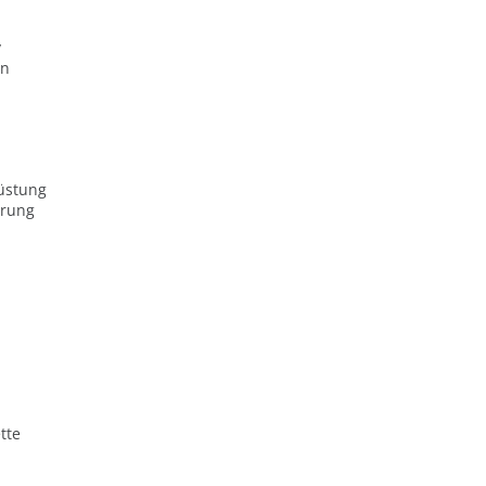
y
en
rüstung
erung
tte