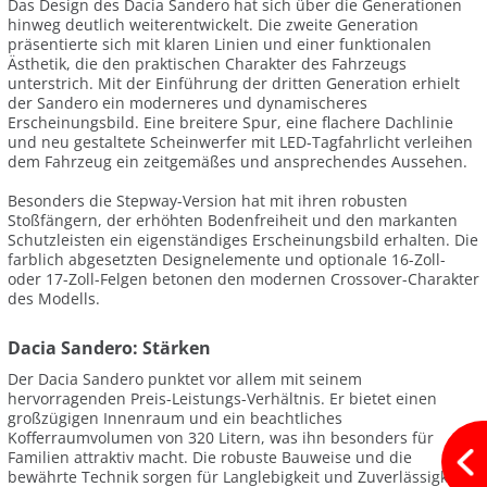
Das Design des Dacia Sandero hat sich über die Generationen
hinweg deutlich weiterentwickelt. Die zweite Generation
präsentierte sich mit klaren Linien und einer funktionalen
Ästhetik, die den praktischen Charakter des Fahrzeugs
unterstrich. Mit der Einführung der dritten Generation erhielt
der Sandero ein moderneres und dynamischeres
Erscheinungsbild. Eine breitere Spur, eine flachere Dachlinie
und neu gestaltete Scheinwerfer mit LED-Tagfahrlicht verleihen
dem Fahrzeug ein zeitgemäßes und ansprechendes Aussehen.
Besonders die Stepway-Version hat mit ihren robusten
Stoßfängern, der erhöhten Bodenfreiheit und den markanten
Schutzleisten ein eigenständiges Erscheinungsbild erhalten. Die
farblich abgesetzten Designelemente und optionale 16-Zoll-
oder 17-Zoll-Felgen betonen den modernen Crossover-Charakter
des Modells.
Dacia Sandero: Stärken
Der Dacia Sandero punktet vor allem mit seinem
hervorragenden Preis-Leistungs-Verhältnis. Er bietet einen
großzügigen Innenraum und ein beachtliches
Kofferraumvolumen von 320 Litern, was ihn besonders für
Familien attraktiv macht. Die robuste Bauweise und die
bewährte Technik sorgen für Langlebigkeit und Zuverlässigkeit.