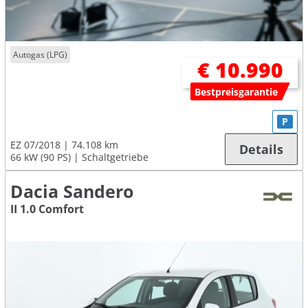
Autogas (LPG)
€ 10.990
Bestpreisgarantie
P
EZ 07/2018
74.108 km
Details
66 kW (90 PS)
Schaltgetriebe
Dacia Sandero
II 1.0 Comfort