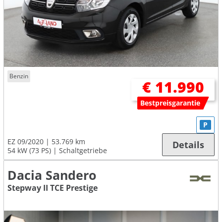
Benzin
€ 11.990
Bestpreisgarantie
P
EZ 09/2020
53.769 km
Details
54 kW (73 PS)
Schaltgetriebe
Dacia Sandero
Stepway II TCE Prestige