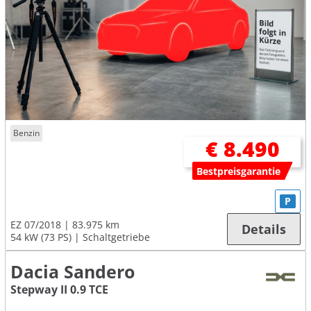
Benzin
€ 8.490
Bestpreisgarantie
P
EZ 07/2018
83.975 km
Details
54 kW (73 PS)
Schaltgetriebe
Dacia Sandero
Stepway II 0.9 TCE