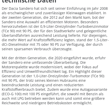
technische Daten
Der Dacia Sandero hat sich seit seiner Einführung im Jahr 2008
als erschwinglicher und zuverlässiger Kleinwagen etabliert. In
der zweiten Generation, die 2012 auf den Markt kam, bot der
Sandero eine Auswahl an effizienten Motoren. Besonders
hervorzuheben ist der 0,9-Liter-Dreizylinder-Turbobenzinmotor
(TCe 90) mit 90 PS, der für den Stadtverkehr und gelegentliche
Überlandfahrten ausreichend Leistung lieferte. Für diejenigen,
die mehr Wert auf Kraftstoffeffizienz legten, stand der 1,5-Liter-
dCi-Dieselmotor mit 75 oder 90 PS zur Verfügung, der durch
seinen sparsamen Verbrauch überzeugte.
Mit der dritten Generation, die 2020 eingeführt wurde, erfuhr
der Sandero eine umfassende Überarbeitung. Die
Motorenpalette wurde modernisiert, wobei der Fokus auf
Effizienz und Umweltfreundlichkeit lag. Ein Highlight dieser
Generation ist der 1,0-Liter-Dreizylinder-Turbomotor (TCe 90)
mit 90 PS, der trotz seines kleinen Hubraums eine
beeindruckende Leistung und einen reduzierten
Kraftstoffverbrauch bietet. Zudem wurde eine Autogasvariante
(ECO-G 100) mit 100 PS eingeführt, die sowohl mit Benzin als
auch mit LPG betrieben werden kann und somit eine größere
Reichweite und niedrigere Betriebskosten ermöglicht.