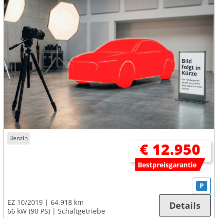
Benzin
€ 12.950
Bestpreisgarantie
P
EZ 10/2019
64.918 km
Details
66 kW (90 PS)
Schaltgetriebe