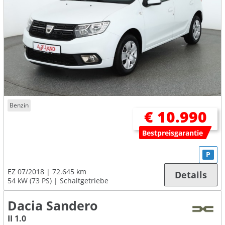
Benzin
€ 10.990
Bestpreisgarantie
P
EZ 07/2018
72.645 km
Details
54 kW (73 PS)
Schaltgetriebe
Dacia Sandero
II 1.0