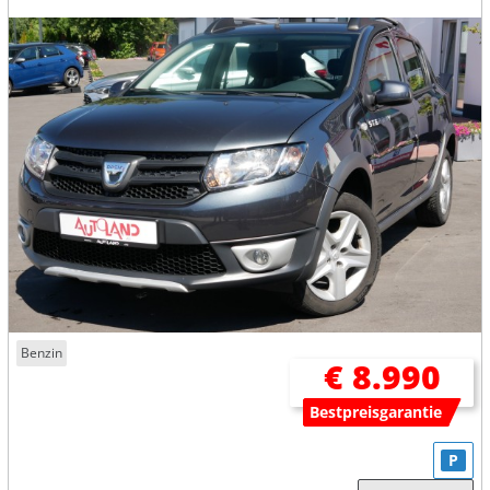
Benzin
€ 8.990
Bestpreisgarantie
P