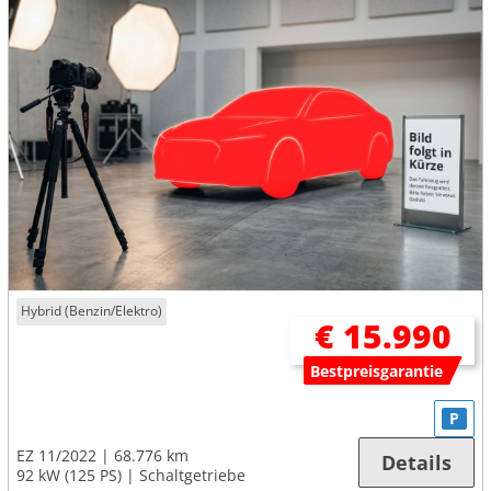
Hybrid (Benzin/Elektro)
€ 15.990
Bestpreisgarantie
P
EZ 11/2022
68.776 km
Details
92 kW (125 PS)
Schaltgetriebe