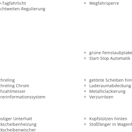
-Tagfahrlicht
Wegfahrsperre
chtweiten-Regulierung
grüne Feinstaubplake
Start-Stop Automatik
hreling
getönte Scheiben hin
chreling Chrom
Laderaumabdeckung
ehzahlmesser
Metalliclackierung
rerinformationssystem
Verzurrösen
stiger Unterhalt
Kopfstützen hinten
ckscheibenheizung
Stoßfänger in Wagen
ckscheibenwischer