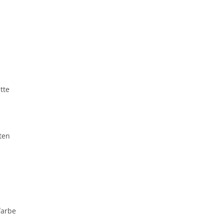
tte
ten
farbe