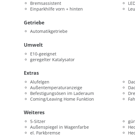
Bremsassistent
LED
Einparkhilfe vorn + hinten
Leu
Getriebe
Automatikgetriebe
Umwelt
E10-geeignet
geregelter Katalysator
Extras
Alufelgen
Dac
Außentemperaturanzeige
Da
Befestigungsösen im Laderaum
Dr
Coming/Leaving Home Funktion
Fah
Weiteres
5-Sitzer
gün
Außenspiegel in Wagenfarbe
He
el. Parkbremse
He