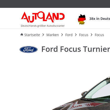
38x in Deut
Ausstattung
Verbrauch
An
Startseite
Marken
Ford
Focus
Focus
Ford Focus Turnie