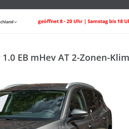
geöffnet 8 - 20 Uhr | Samstag bis 18 U
schland
fahrt
FAQ
r 1.0 EB mHev AT 2-Zonen-Klim