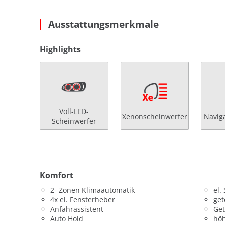
Ausstattungsmerkmale
Highlights
Voll-LED-
Xenonscheinwerfer
Navig
Scheinwerfer
Komfort
2- Zonen Klimaautomatik
el.
4x el. Fensterheber
get
Anfahrassistent
Get
Auto Hold
höh