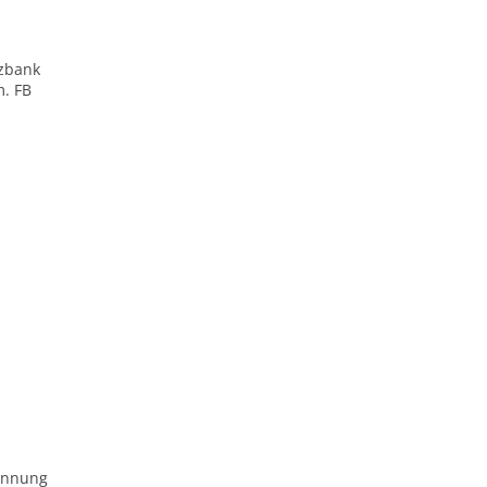
zbank
m. FB
ennung