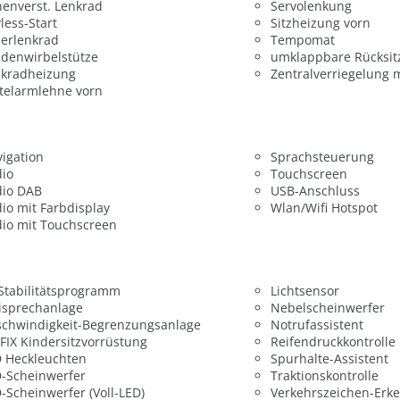
enverst. Lenkrad
Servolenkung
less-Start
Sitzheizung vorn
erlenkrad
Tempomat
denwirbelstütze
umklappbare Rücksit
nkradheizung
Zentralverriegelung 
telarmlehne vorn
igation
Sprachsteuerung
dio
Touchscreen
dio DAB
USB-Anschluss
io mit Farbdisplay
Wlan/Wifi Hotspot
io mit Touchscreen
 Stabilitätsprogramm
Lichtsensor
isprechanlage
Nebelscheinwerfer
chwindigkeit-Begrenzungsanlage
Notrufassistent
FIX Kindersitzvorrüstung
Reifendruckkontrolle
 Heckleuchten
Spurhalte-Assistent
-Scheinwerfer
Traktionskontrolle
-Scheinwerfer (Voll-LED)
Verkehrszeichen-Erk