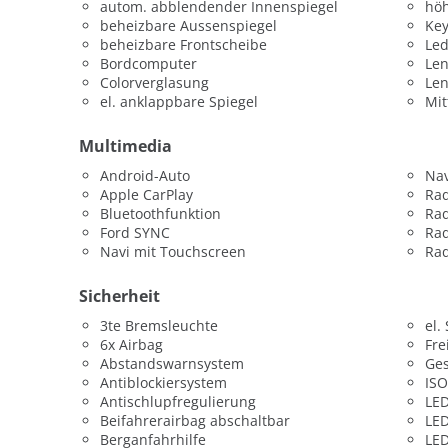
autom. abblendender Innenspiegel
höh
beheizbare Aussenspiegel
Key
beheizbare Frontscheibe
Led
Bordcomputer
Len
Colorverglasung
Le
el. anklappbare Spiegel
Mit
Multimedia
Android-Auto
Nav
Apple CarPlay
Ra
Bluetoothfunktion
Ra
Ford SYNC
Rad
Navi mit Touchscreen
Rad
Sicherheit
3te Bremsleuchte
el.
6x Airbag
Fre
Abstandswarnsystem
Ges
Antiblockiersystem
ISO
Antischlupfregulierung
LED
Beifahrerairbag abschaltbar
LED
Berganfahrhilfe
LED