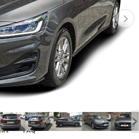
hrt
FAQ