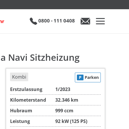
Ford Focus Turnier 1.0 EB mHev AT 2-Zonen-Klima Navi Sitzheizung
€ 23.890
0800 - 111 0408
hr
0800 - 111 0408
Auto anfragen
a Navi Sitzheizung
Kombi
P
Parken
Erstzulassung
1/2023
Kilometerstand
32.346 km
Hubraum
999 ccm
Leistung
92 kW (125 PS)