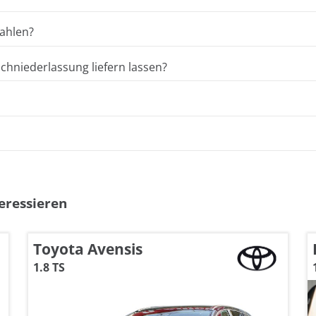
ahlen?
hniederlassung liefern lassen?
eressieren
Toyota Avensis
1.8 TS