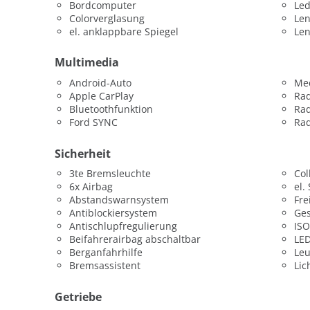
Bordcomputer
Led
Colorverglasung
Len
el. anklappbare Spiegel
Le
Multimedia
Android-Auto
Med
Apple CarPlay
Ra
Bluetoothfunktion
Rad
Ford SYNC
Rad
Sicherheit
3te Bremsleuchte
Col
6x Airbag
el.
Abstandswarnsystem
Fre
Antiblockiersystem
Ges
Antischlupfregulierung
ISO
Beifahrerairbag abschaltbar
LED
Berganfahrhilfe
Leu
Bremsassistent
Lic
Getriebe