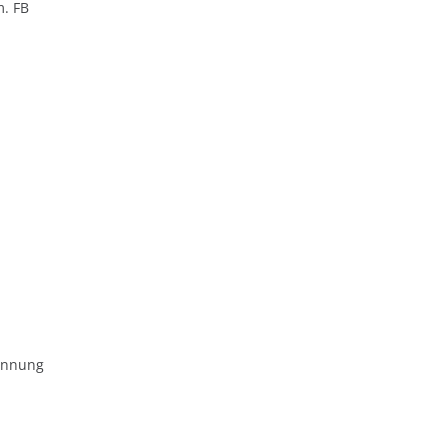
m. FB
ennung