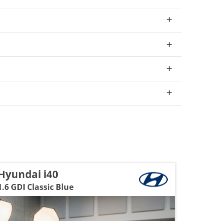
Hyundai i40
Hyund
1.6 GDI Classic Blue
Kombi 