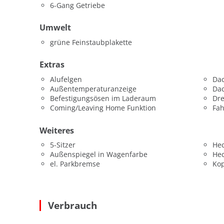
6-Gang Getriebe
Umwelt
grüne Feinstaubplakette
Extras
Alufelgen
Dac
Außentemperaturanzeige
Da
Befestigungsösen im Laderaum
Dr
Coming/Leaving Home Funktion
Fah
Weiteres
5-Sitzer
He
Außenspiegel in Wagenfarbe
He
el. Parkbremse
Kop
Verbrauch