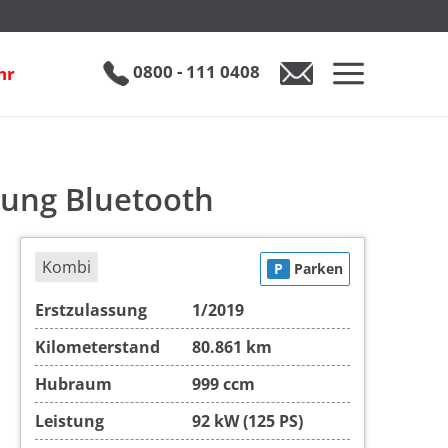
oth
€ 13.990
0800 - 111 0408
hr
0800 - 111 0408
Auto anfragen
zung Bluetooth
Kombi
P
Parken
Erstzulassung
1/2019
Kilometerstand
80.861 km
Hubraum
999 ccm
Leistung
92 kW (125 PS)