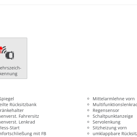
ehrszeich-
rkennung
 Spiegel
Mittelarmlehne vorn
eilte Rücksitzbank
Multifunktionslenkra
ränkehalter
Regensensor
enverst. Fahrersitz
Schaltpunktanzeige
enverst. Lenkrad
Servolenkung
less-Start
Sitzheizung vorn
fortschließung mit FB
umklappbare Rücksit