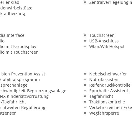
erlenkrad
Zentralverriegelung 
denwirbelstütze
nkradheizung
ia Interface
Touchscreen
dio
USB-Anschluss
io mit Farbdisplay
Wlan/Wifi Hotspot
io mit Touchscreen
lision Prevention Assist
Nebelscheinwerfer
 Stabilitätsprogramm
Notrufassistent
isprechanlage
Reifendruckkontrolle
chwindigkeit-Begrenzungsanlage
Spurhalte-Assistent
FIX Kindersitzvorrüstung
Tagfahrlicht
-Tagfahrlicht
Traktionskontrolle
chtweiten-Regulierung
Verkehrszeichen-Erk
htsensor
Wegfahrsperre