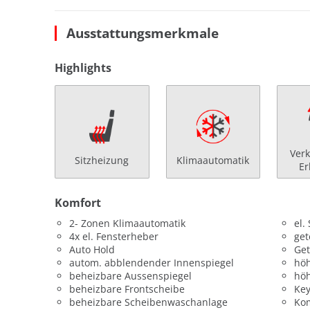
Ausstattungsmerkmale
Highlights
Verk
Sitzheizung
Klimaautomatik
E
Komfort
2- Zonen Klimaautomatik
el.
4x el. Fensterheber
get
Auto Hold
Get
autom. abblendender Innenspiegel
höh
beheizbare Aussenspiegel
höh
beheizbare Frontscheibe
Key
beheizbare Scheibenwaschanlage
Kom