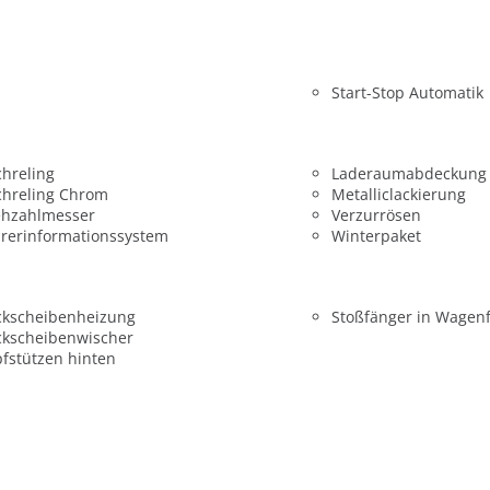
Start-Stop Automatik
hreling
Laderaumabdeckung
chreling Chrom
Metalliclackierung
ehzahlmesser
Verzurrösen
rerinformationssystem
Winterpaket
ckscheibenheizung
Stoßfänger in Wagen
ckscheibenwischer
fstützen hinten