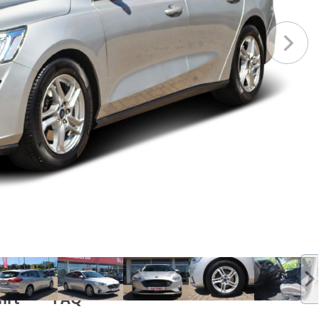
hrt
FAQ