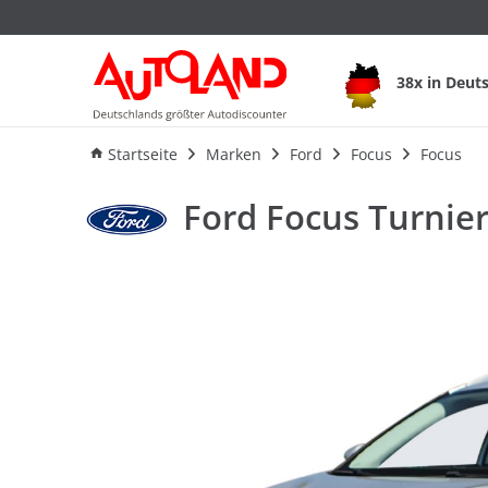
Ford Focus Turnier 
38x in Deut
Ausstattung
Verbrauch
An
Startseite
Marken
Ford
Focus
Focus
Ford Focus Turnier