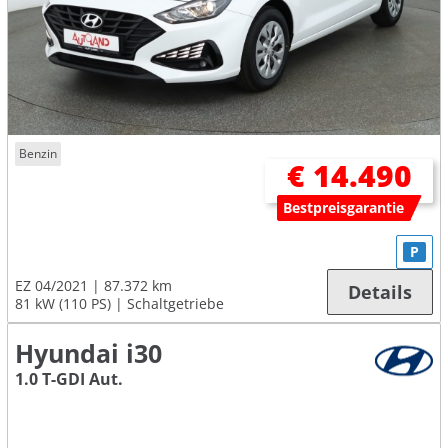
Benzin
€ 14.490
Bestpreisgarantie
P
EZ 04/2021
87.372 km
Details
81 kW (110 PS)
Schaltgetriebe
Hyundai i30
1.0 T-GDI Aut.