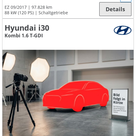
EZ 09/2017
97.828 km
Details
88 kW (120 PS)
Schaltgetriebe
Hyundai i30
Kombi 1.6 T-GDI