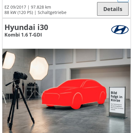
EZ 09/2017
97.828 km
Details
88 kW (120 PS)
Schaltgetriebe
Hyundai i30
Kombi 1.6 T-GDI