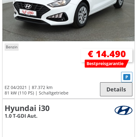
Benzin
€ 14.490
Bestpreisgarantie
P
EZ 04/2021
87.372 km
Details
81 kW (110 PS)
Schaltgetriebe
Hyundai i30
1.0 T-GDI Aut.