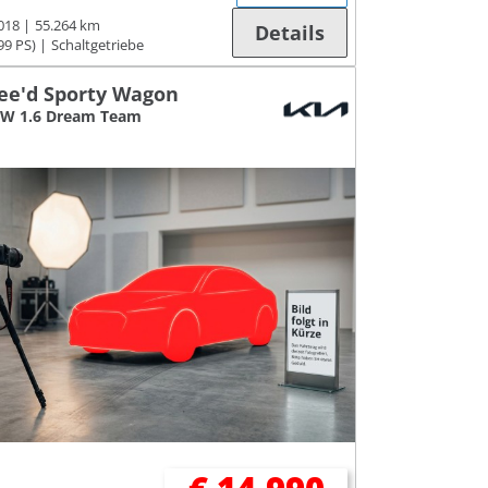
018
55.264 km
Details
99 PS)
Schaltgetriebe
cee'd Sporty Wagon
SW 1.6 Dream Team