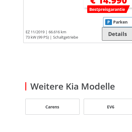
€ 14.990
Bestpreisgarantie
P
Parken
EZ 11/2019
66.616 km
Details
73 kW (99 PS)
Schaltgetriebe
Weitere Kia Modelle
Carens
EV6