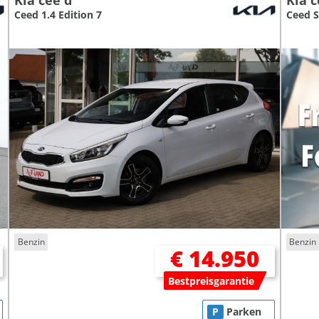
Kia cee'd
Kia 
Ceed 1.4 Edition 7
Ceed S
Benzin
Benzin
€ 14.950
Bestpreisgarantie
P
Parken