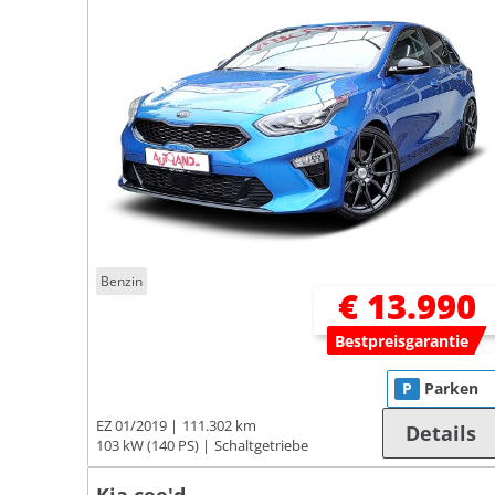
Benzin
€ 13.990
Bestpreisgarantie
P
Parken
EZ 01/2019
111.302 km
Details
103 kW (140 PS)
Schaltgetriebe