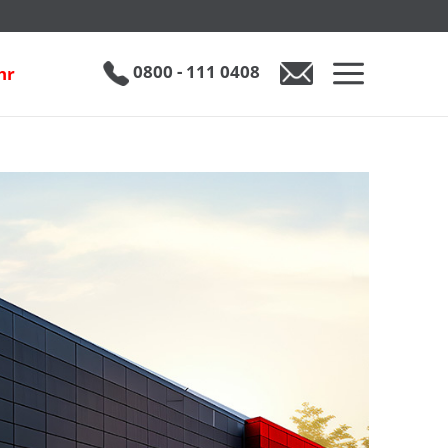
0800 - 111 0408
hr