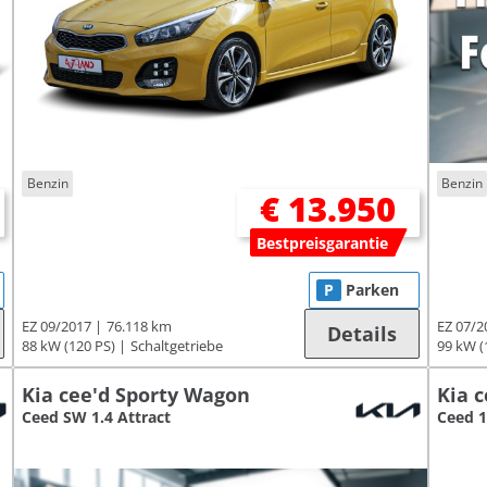
Benzin
Benzin
€ 13.950
Bestpreisgarantie
P
Parken
EZ 09/2017
76.118 km
EZ 07/2
Details
88 kW (120 PS)
Schaltgetriebe
99 kW (
Kia cee'd Sporty Wagon
Kia c
Ceed SW 1.4 Attract
Ceed 1