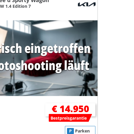
cee'd Sporty Wagon
W 1.4 Edition 7
€ 14.950
Bestpreisgarantie
P
Parken