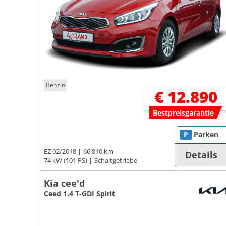
Benzin
€ 12.890
Bestpreisgarantie
P
Parken
EZ 02/2018
66.810 km
Details
74 kW (101 PS)
Schaltgetriebe
Kia cee'd
Ceed 1.4 T-GDI Spirit