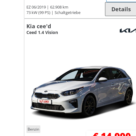
EZ 06/2019
62.908 km
Details
73 kW (99 PS)
Schaltgetriebe
Kia cee'd
Ceed 1.4 Vision
Benzin