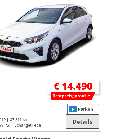
€ 14.490
Bestpreisgarantie
P
Parken
019
87.811 km
Details
99 PS)
Schaltgetriebe