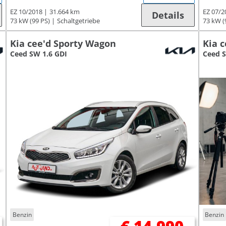
EZ 10/2018
31.664 km
EZ 07/2
Details
73 kW (99 PS)
Schaltgetriebe
73 kW (
Kia cee'd Sporty Wagon
Kia 
Ceed SW 1.6 GDI
Ceed 
Benzin
Benzin