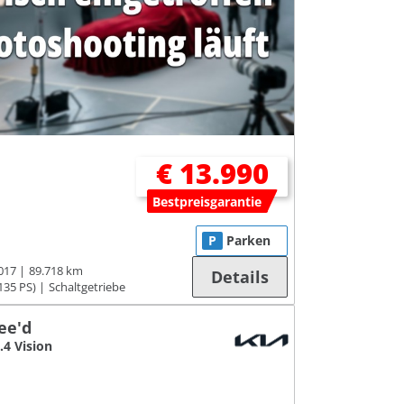
€ 13.990
Bestpreisgarantie
P
Parken
017
89.718 km
Details
135 PS)
Schaltgetriebe
ee'd
.4 Vision