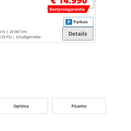
€ 14.990
Bestpreisgarantie
P
Parken
016
29.987 km
Details
135 PS)
Schaltgetriebe
Optima
Picanto