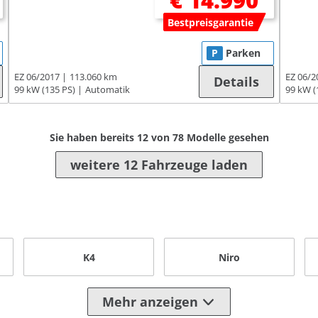
€ 14.990
Bestpreisgarantie
P
Parken
EZ 06/2017
113.060 km
EZ 06/2
Details
99 kW (135 PS)
Automatik
99 kW (
Sie haben bereits
12
von
78
Modelle gesehen
weitere 12 Fahrzeuge laden
K4
Niro
Mehr anzeigen