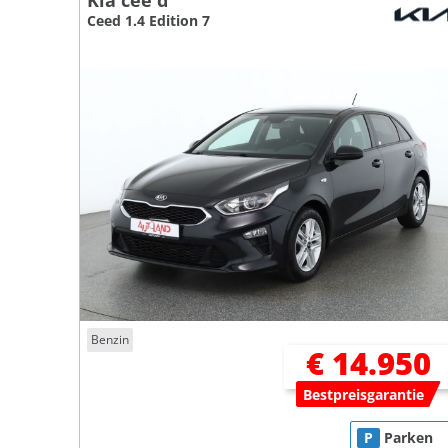
Kia cee'd
Ceed 1.4 Edition 7
Benzin
€ 14.950
Bestpreisgarantie
P
Parken