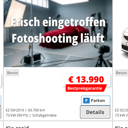
Benzin
Benzin
€ 13.990
Bestpreisgarantie
P
Parken
EZ 09/2019
83.700 km
EZ 02/2
Details
73 kW (99 PS)
Schaltgetriebe
73 kW (