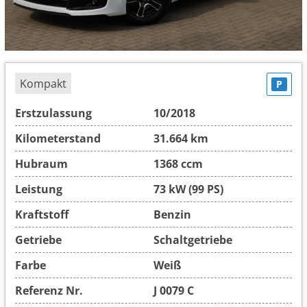
Kompakt
P
Erstzulassung
10/2018
Kilometerstand
31.664 km
Hubraum
1368 ccm
Leistung
73 kW (99 PS)
Kraftstoff
Benzin
Getriebe
Schaltgetriebe
Farbe
Weiß
Referenz Nr.
J 0079 C