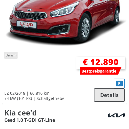
Benzin
€ 12.890
Bestpreisgarantie
P
EZ 02/2018
66.810 km
Details
74 kW (101 PS)
Schaltgetriebe
Kia cee'd
Ceed 1.0 T-GDI GT-Line