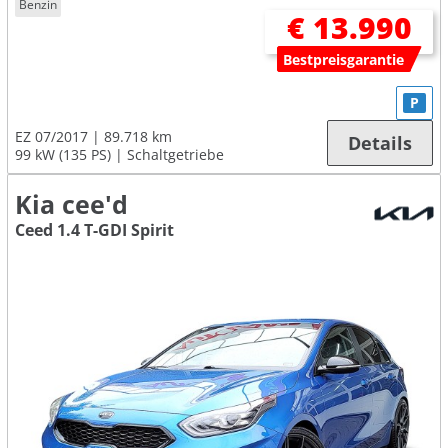
Benzin
€ 13.990
Bestpreisgarantie
P
EZ 07/2017
89.718 km
Details
99 kW (135 PS)
Schaltgetriebe
Kia cee'd
Ceed 1.4 T-GDI Spirit