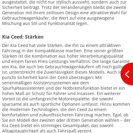
ausgestattet, die nicht nur stylisch aussieht, sondern auch zur
Sicherheit beiträgt. Trotz der Veränderungen bleibt die zweite
Generation mit ihrem zeitlosen Design eine attraktive Wahl für
Gebrauchtwagenkäufer, die Wert auf eine ausgewogene
Mischung aus Stil und Funktionalität legen.
Kia Ceed: Stärken
Der Kia Ceed hat viele Stärken, die ihn zu einem attraktiven
Fahrzeug in der Kompaktklasse machen. Eine seiner größten
Stärken ist die Kombination aus hoher Verarbeitungsqualität
und einem fairen Preis-Leistungs-Verhältnis. Die lange Garantie
von Kia, die auch bei Gebrauchtwagenkäufern oft noch gültig
ist, unterstreicht die Zuverlässigkeit dieses Modells. Auch in
puncto Sicherheit kann der Ceed überzeugen: Mit
serienmäßigen Assistenzsystemen wie dem
Spurhalteassistenten und der Notbremsfunktion bietet er ein
hohes Maß an Schutz für Fahrer und Insassen. Ein weiterer
Vorteil ist die umfangreiche Motorenpalette, die sowohl
sparsame als auch sportliche Optionen umfasst. Hinzu kommen
die modernen Technologien, die den Ceed zu einem
komfortablen und zukunftssicheren Fahrzeug machen. Egal, ob
Sie ein Modell der zweiten oder dritten Generation wählen – der
Kia Ceed bietet ein stimmiges Gesamtpaket, das sowohl
Alltagstauglichkeit als auch Fahrspaß vereint.