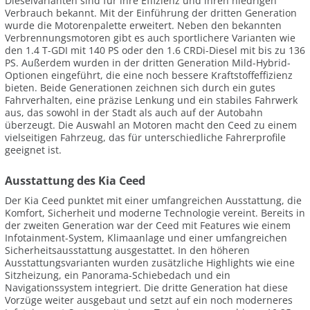
Dieselvarianten sind für ihre Effizienz und ihren niedrigen
Verbrauch bekannt. Mit der Einführung der dritten Generation
wurde die Motorenpalette erweitert. Neben den bekannten
Verbrennungsmotoren gibt es auch sportlichere Varianten wie
den 1.4 T-GDI mit 140 PS oder den 1.6 CRDi-Diesel mit bis zu 136
PS. Außerdem wurden in der dritten Generation Mild-Hybrid-
Optionen eingeführt, die eine noch bessere Kraftstoffeffizienz
bieten. Beide Generationen zeichnen sich durch ein gutes
Fahrverhalten, eine präzise Lenkung und ein stabiles Fahrwerk
aus, das sowohl in der Stadt als auch auf der Autobahn
überzeugt. Die Auswahl an Motoren macht den Ceed zu einem
vielseitigen Fahrzeug, das für unterschiedliche Fahrerprofile
geeignet ist.
Ausstattung des Kia Ceed
Der Kia Ceed punktet mit einer umfangreichen Ausstattung, die
Komfort, Sicherheit und moderne Technologie vereint. Bereits in
der zweiten Generation war der Ceed mit Features wie einem
Infotainment-System, Klimaanlage und einer umfangreichen
Sicherheitsausstattung ausgestattet. In den höheren
Ausstattungsvarianten wurden zusätzliche Highlights wie eine
Sitzheizung, ein Panorama-Schiebedach und ein
Navigationssystem integriert. Die dritte Generation hat diese
Vorzüge weiter ausgebaut und setzt auf ein noch moderneres