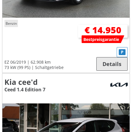
Benzin
€ 14.950
Bestpreisgarantie
P
EZ 06/2019
62.908 km
Details
73 kW (99 PS)
Schaltgetriebe
Kia cee'd
Ceed 1.4 Edition 7