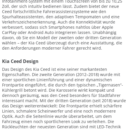
Infotainment-System mit einem Touchscreen von bis zu 10,25
Zoll, der sich intuitiv bedienen lässt. Zudem bietet der neue
Ceed fortschrittliche Fahrerassistenzsysteme wie den
Spurhalteassistenten, den adaptiven Tempomaten und eine
Verkehrszeichenerkennung. Auch die Konnektivität wurde
verbessert, sodass sich Smartphones nahtlos über Apple
CarPlay oder Android Auto integrieren lassen. Unabhängig
davon, ob Sie ein Modell der zweiten oder dritten Generation
wählen – der Kia Ceed überzeugt durch eine Ausstattung, die
den Anforderungen moderner Fahrer gerecht wird.
Kia Ceed Design
Das Design des Kia Ceed ist eine seiner markantesten
Eigenschaften. Die zweite Generation (2012–2018) wurde mit
einer sportlichen Linienführung und einer dynamischen
Frontpartie eingeführt, die durch den typischen „Tigernasen“-
Kühlergrill betont wird. Die Karosserie wirkt kompakt und
dennoch geräumig, was den Ceed besonders für Stadtfahrer
interessant macht. Mit der dritten Generation (seit 2018) wurde
das Design weiterentwickelt: Die Frontpartie erhielt schärfere
Linien, schmalere Scheinwerfer und eine noch modernere
Optik. Auch die Seitenlinie wurde überarbeitet, um dem
Fahrzeug einen noch sportlicheren Look zu verleihen. Die
Rückleuchten der neuesten Generation sind mit LED-Technik