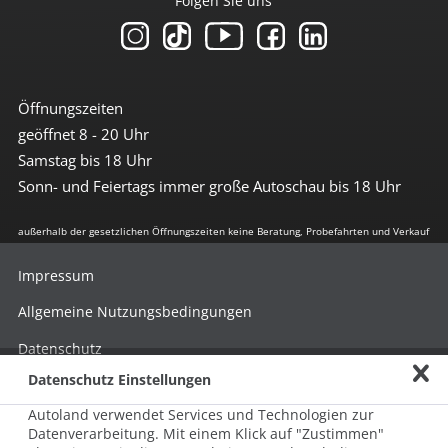
Folgen Sie uns
Öffnungszeiten
geöffnet 8 - 20 Uhr
Samstag bis 18 Uhr
Sonn- und Feiertags immer große Autoschau bis 18 Uhr
außerhalb der gesetzlichen Öffnungszeiten keine Beratung, Probefahrten und Verkauf
Impressum
Allgemeine Nutzungsbedingungen
Datenschutz
Datenschutz Einstellungen
Hinweisgebersystem nach HinSchG
Autoland verwendet Services und Technologien zur
Beschwerde nach LkSG
Datenverarbeitung. Mit einem Klick auf "Zustimmen"