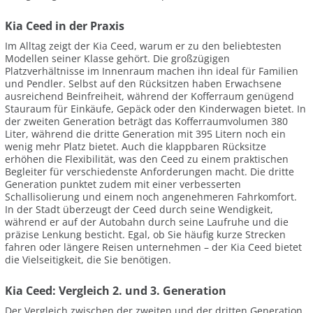
Kia Ceed in der Praxis
Im Alltag zeigt der Kia Ceed, warum er zu den beliebtesten
Modellen seiner Klasse gehört. Die großzügigen
Platzverhältnisse im Innenraum machen ihn ideal für Familien
und Pendler. Selbst auf den Rücksitzen haben Erwachsene
ausreichend Beinfreiheit, während der Kofferraum genügend
Stauraum für Einkäufe, Gepäck oder den Kinderwagen bietet. In
der zweiten Generation beträgt das Kofferraumvolumen 380
Liter, während die dritte Generation mit 395 Litern noch ein
wenig mehr Platz bietet. Auch die klappbaren Rücksitze
erhöhen die Flexibilität, was den Ceed zu einem praktischen
Begleiter für verschiedenste Anforderungen macht. Die dritte
Generation punktet zudem mit einer verbesserten
Schallisolierung und einem noch angenehmeren Fahrkomfort.
In der Stadt überzeugt der Ceed durch seine Wendigkeit,
während er auf der Autobahn durch seine Laufruhe und die
präzise Lenkung besticht. Egal, ob Sie häufig kurze Strecken
fahren oder längere Reisen unternehmen – der Kia Ceed bietet
die Vielseitigkeit, die Sie benötigen.
Kia Ceed: Vergleich 2. und 3. Generation
Der Vergleich zwischen der zweiten und der dritten Generation