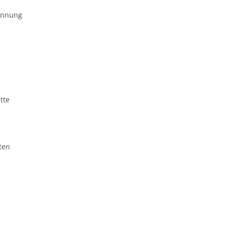
ennung
tte
ten