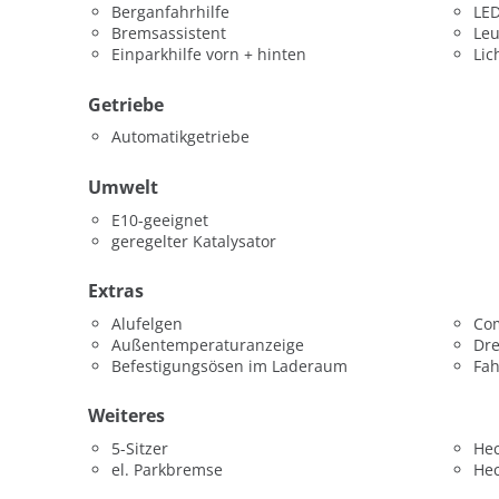
Berganfahrhilfe
LED
Bremsassistent
Leu
Einparkhilfe vorn + hinten
Lic
Getriebe
Automatikgetriebe
Umwelt
E10-geeignet
geregelter Katalysator
Extras
Alufelgen
Co
Außentemperaturanzeige
Dr
Befestigungsösen im Laderaum
Fah
Weiteres
5-Sitzer
He
el. Parkbremse
He