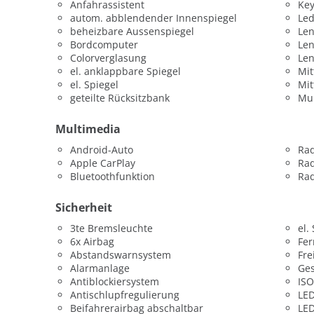
Anfahrassistent
Key
autom. abblendender Innenspiegel
Led
beheizbare Aussenspiegel
Len
Bordcomputer
Le
Colorverglasung
Le
el. anklappbare Spiegel
Mit
el. Spiegel
Mit
geteilte Rücksitzbank
Mul
Multimedia
Android-Auto
Ra
Apple CarPlay
Ra
Bluetoothfunktion
Rad
Sicherheit
3te Bremsleuchte
el.
6x Airbag
Fer
Abstandswarnsystem
Fre
Alarmanlage
Ges
Antiblockiersystem
ISO
Antischlupfregulierung
LED
Beifahrerairbag abschaltbar
LED