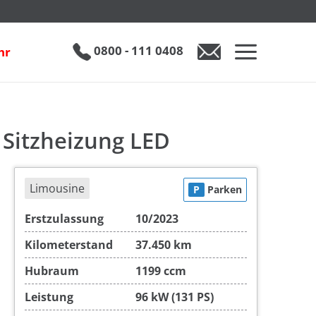
g LED
€ 21.890
0800 - 111 0408
hr
0800 - 111 0408
Auto anfragen
 Sitzheizung LED
Limousine
P
Parken
Erstzulassung
10/2023
Kilometerstand
37.450 km
Hubraum
1199 ccm
Leistung
96 kW (131 PS)