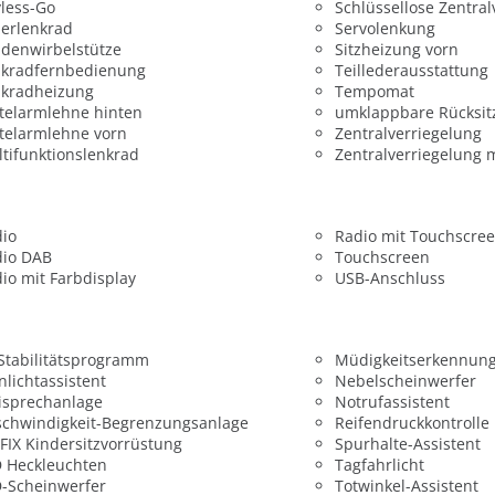
less-Go
Schlüssellose Zentral
erlenkrad
Servolenkung
denwirbelstütze
Sitzheizung vorn
nkradfernbedienung
Teillederausstattung
nkradheizung
Tempomat
telarmlehne hinten
umklappbare Rücksit
telarmlehne vorn
Zentralverriegelung
tifunktionslenkrad
Zentralverriegelung 
dio
Radio mit Touchscre
dio DAB
Touchscreen
io mit Farbdisplay
USB-Anschluss
 Stabilitätsprogramm
Müdigkeitserkennun
nlichtassistent
Nebelscheinwerfer
isprechanlage
Notrufassistent
chwindigkeit-Begrenzungsanlage
Reifendruckkontrolle
FIX Kindersitzvorrüstung
Spurhalte-Assistent
 Heckleuchten
Tagfahrlicht
-Scheinwerfer
Totwinkel-Assistent