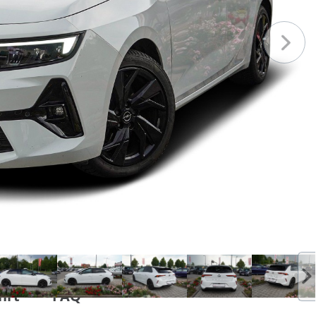
hrt
FAQ