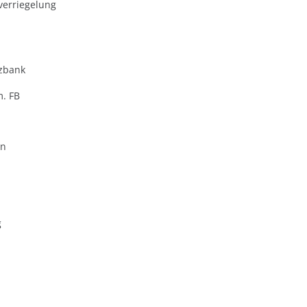
verriegelung
zbank
m. FB
en
g