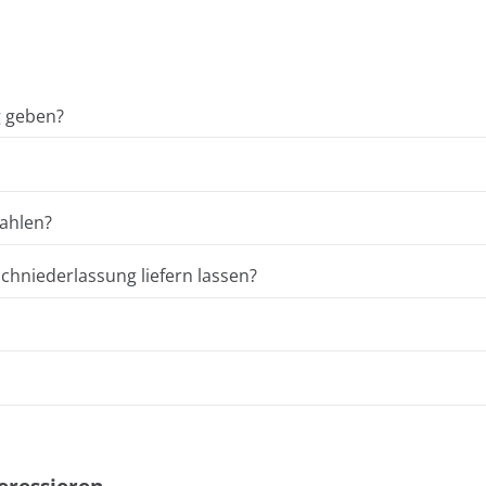
g geben?
ahlen?
hniederlassung liefern lassen?
eressieren