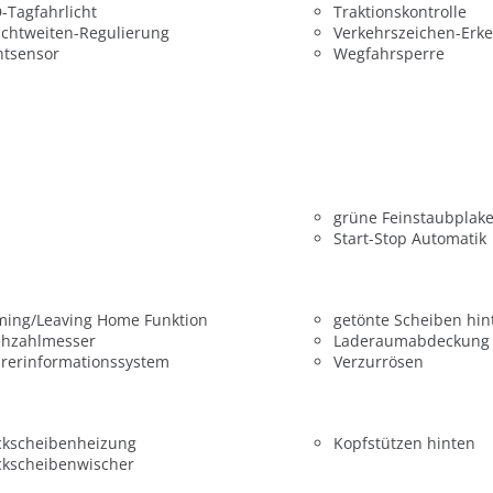
-Tagfahrlicht
Traktionskontrolle
chtweiten-Regulierung
Verkehrszeichen-Erk
htsensor
Wegfahrsperre
grüne Feinstaubplake
Start-Stop Automatik
ming/Leaving Home Funktion
getönte Scheiben hin
ehzahlmesser
Laderaumabdeckung
rerinformationssystem
Verzurrösen
ckscheibenheizung
Kopfstützen hinten
ckscheibenwischer