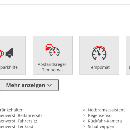
Abstandsregel-
nparkhilfe
Tempomat
Tempomat
Mehr anzeigen
ränkehalter
Notbremsassistent
enverst. Beifahrersitz
Regensensor
enverst. Fahrersitz
Rückfahr-Kamera
enverst. Lenkrad
Schaltwippen