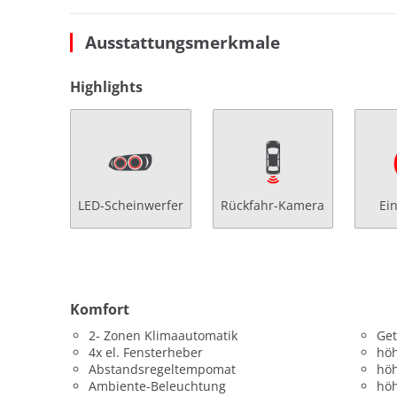
Ausstattungsmerkmale
Highlights
LED-Scheinwerfer
Rückfahr-Kamera
Ei
Komfort
2- Zonen Klimaautomatik
Get
4x el. Fensterheber
höh
Abstandsregeltempomat
höh
Ambiente-Beleuchtung
höh