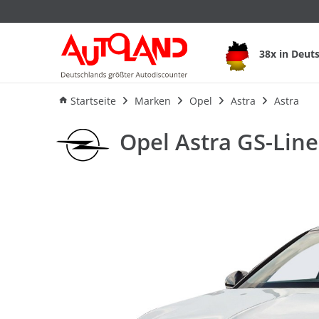
Opel Astra GS-Line 
38x in Deut
Ausstattung
Verbrauch
An
Startseite
Marken
Opel
Astra
Astra
Opel Astra GS-Line