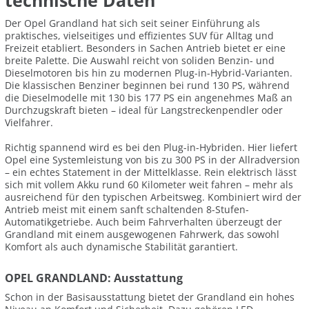
technische Daten
Der Opel Grandland hat sich seit seiner Einführung als
praktisches, vielseitiges und effizientes SUV für Alltag und
Freizeit etabliert. Besonders in Sachen Antrieb bietet er eine
breite Palette. Die Auswahl reicht von soliden Benzin- und
Dieselmotoren bis hin zu modernen Plug-in-Hybrid-Varianten.
Die klassischen Benziner beginnen bei rund 130 PS, während
die Dieselmodelle mit 130 bis 177 PS ein angenehmes Maß an
Durchzugskraft bieten – ideal für Langstreckenpendler oder
Vielfahrer.
Richtig spannend wird es bei den Plug-in-Hybriden. Hier liefert
Opel eine Systemleistung von bis zu 300 PS in der Allradversion
– ein echtes Statement in der Mittelklasse. Rein elektrisch lässt
sich mit vollem Akku rund 60 Kilometer weit fahren – mehr als
ausreichend für den typischen Arbeitsweg. Kombiniert wird der
Antrieb meist mit einem sanft schaltenden 8-Stufen-
Automatikgetriebe. Auch beim Fahrverhalten überzeugt der
Grandland mit einem ausgewogenen Fahrwerk, das sowohl
Komfort als auch dynamische Stabilität garantiert.
OPEL GRANDLAND: Ausstattung
Schon in der Basisausstattung bietet der Grandland ein hohes