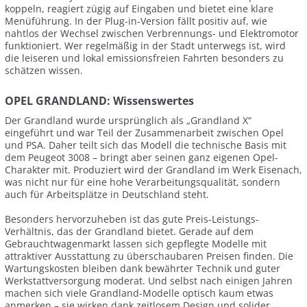
koppeln, reagiert zügig auf Eingaben und bietet eine klare
Menüführung. In der Plug-in-Version fällt positiv auf, wie
nahtlos der Wechsel zwischen Verbrennungs- und Elektromotor
funktioniert. Wer regelmäßig in der Stadt unterwegs ist, wird
die leiseren und lokal emissionsfreien Fahrten besonders zu
schätzen wissen.
OPEL GRANDLAND: Wissenswertes
Der Grandland wurde ursprünglich als „Grandland X“
eingeführt und war Teil der Zusammenarbeit zwischen Opel
und PSA. Daher teilt sich das Modell die technische Basis mit
dem Peugeot 3008 – bringt aber seinen ganz eigenen Opel-
Charakter mit. Produziert wird der Grandland im Werk Eisenach,
was nicht nur für eine hohe Verarbeitungsqualität, sondern
auch für Arbeitsplätze in Deutschland steht.
Besonders hervorzuheben ist das gute Preis-Leistungs-
Verhältnis, das der Grandland bietet. Gerade auf dem
Gebrauchtwagenmarkt lassen sich gepflegte Modelle mit
attraktiver Ausstattung zu überschaubaren Preisen finden. Die
Wartungskosten bleiben dank bewährter Technik und guter
Werkstattversorgung moderat. Und selbst nach einigen Jahren
machen sich viele Grandland-Modelle optisch kaum etwas
anmerken – sie wirken dank zeitlosem Design und solider