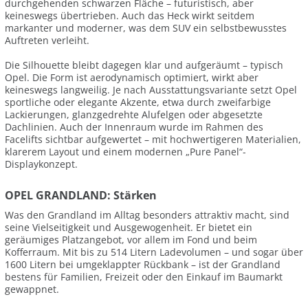
durchgehenden schwarzen Fläche – futuristisch, aber
keineswegs übertrieben. Auch das Heck wirkt seitdem
markanter und moderner, was dem SUV ein selbstbewusstes
Auftreten verleiht.
Die Silhouette bleibt dagegen klar und aufgeräumt – typisch
Opel. Die Form ist aerodynamisch optimiert, wirkt aber
keineswegs langweilig. Je nach Ausstattungsvariante setzt Opel
sportliche oder elegante Akzente, etwa durch zweifarbige
Lackierungen, glanzgedrehte Alufelgen oder abgesetzte
Dachlinien. Auch der Innenraum wurde im Rahmen des
Facelifts sichtbar aufgewertet – mit hochwertigeren Materialien,
klarerem Layout und einem modernen „Pure Panel“-
Displaykonzept.
OPEL GRANDLAND: Stärken
Was den Grandland im Alltag besonders attraktiv macht, sind
seine Vielseitigkeit und Ausgewogenheit. Er bietet ein
geräumiges Platzangebot, vor allem im Fond und beim
Kofferraum. Mit bis zu 514 Litern Ladevolumen – und sogar über
1600 Litern bei umgeklappter Rückbank – ist der Grandland
bestens für Familien, Freizeit oder den Einkauf im Baumarkt
gewappnet.