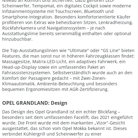
Niveau an Komfort und Sicherheit. Dazu gehören LED-
Scheinwerfer, Tempomat, ein digitales Cockpit sowie moderne
Infotainmentsysteme mit Touchscreen, Bluetooth und
Smartphone-Integration. Besonders komfortorientierte Käufer
profitieren von Extras wie beheizbaren Sitzen, Lenkradheizung,
Rückfahrkamera und Navigationssystem – je nach
Ausstattungslinie bereits serienmäßig enthalten oder optional
hinzubuchbar.
Die Top-Ausstattungslinien wie "Ultimate" oder "GS Line" bieten
Features, die man sonst nur in höheren Fahrzeugklassen findet:
Massagesitze, Matrix-LED-Licht, ein adaptives Fahrwerk, ein
Head-up-Display sowie ein umfassendes Paket an
Fahrassistenzsystemen. Selbstverständlich wurde auch an den
Komfort der Passagiere gedacht – mit Zwei-Zonen-
Klimaautomatik, Ambiente-Beleuchtung und besonders
bequemen Ergonomiesitzen mit AGR-Zertifizierung.
OPEL GRANDLAND: Design
Das Design des Opel Grandland ist ein echter Blickfang –
besonders seit dem umfassenden Facelift, das 2021 eingeführt
wurde. Die Front wurde mit dem markanten „Vizor“-Gesicht
ausgestattet, das schon vom Opel Mokka bekannt ist. Dieses
verbindet Kühlergrill und Scheinwerfer zu einer