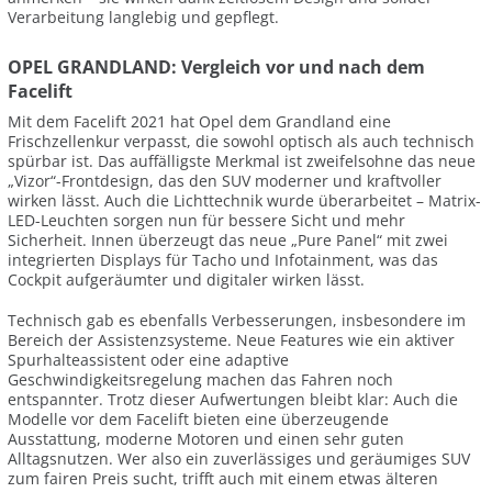
Verarbeitung langlebig und gepflegt.
OPEL GRANDLAND: Vergleich vor und nach dem
Facelift
Mit dem Facelift 2021 hat Opel dem Grandland eine
Frischzellenkur verpasst, die sowohl optisch als auch technisch
spürbar ist. Das auffälligste Merkmal ist zweifelsohne das neue
„Vizor“-Frontdesign, das den SUV moderner und kraftvoller
wirken lässt. Auch die Lichttechnik wurde überarbeitet – Matrix-
LED-Leuchten sorgen nun für bessere Sicht und mehr
Sicherheit. Innen überzeugt das neue „Pure Panel“ mit zwei
integrierten Displays für Tacho und Infotainment, was das
Cockpit aufgeräumter und digitaler wirken lässt.
Technisch gab es ebenfalls Verbesserungen, insbesondere im
Bereich der Assistenzsysteme. Neue Features wie ein aktiver
Spurhalteassistent oder eine adaptive
Geschwindigkeitsregelung machen das Fahren noch
entspannter. Trotz dieser Aufwertungen bleibt klar: Auch die
Modelle vor dem Facelift bieten eine überzeugende
Ausstattung, moderne Motoren und einen sehr guten
Alltagsnutzen. Wer also ein zuverlässiges und geräumiges SUV
zum fairen Preis sucht, trifft auch mit einem etwas älteren