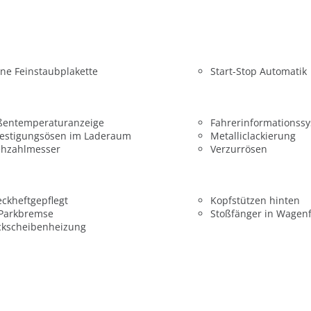
ne Feinstaubplakette
Start-Stop Automatik
ßentemperaturanzeige
Fahrerinformationss
festigungsösen im Laderaum
Metalliclackierung
ehzahlmesser
Verzurrösen
ckheftgepflegt
Kopfstützen hinten
 Parkbremse
Stoßfänger in Wagen
ckscheibenheizung