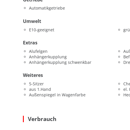
Automatikgetriebe
Umwelt
E10-geeignet
grü
Extras
Alufelgen
Au
Anhängerkupplung
Be
Anhängerkupplung schwenkbar
Dr
Weiteres
5-Sitzer
Che
aus 1.Hand
el.
Außenspiegel in Wagenfarbe
He
Verbrauch