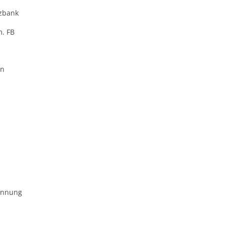
zbank
m. FB
en
ennung