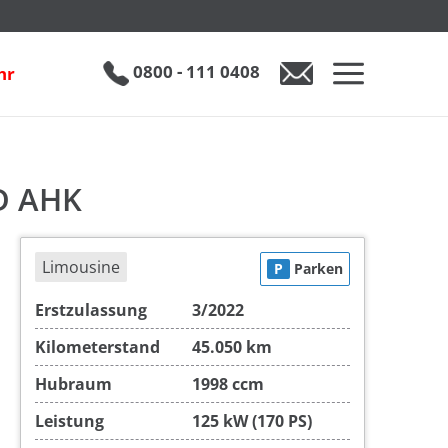
€ 22.490
0800 - 111 0408
hr
0800 - 111 0408
Auto anfragen
ED AHK
Limousine
P
Parken
Erstzulassung
3/2022
Kilometerstand
45.050 km
Hubraum
1998 ccm
Leistung
125 kW (170 PS)