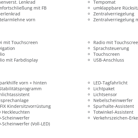
enverst. Lenkrad
Tempomat
fortschließung mit FB
umklappbare Rücksit
erlenkrad
Zentralverriegelung
telarmlehne vorn
Zentralverriegelung 
i mit Touchscreen
Radio mit Touchscre
igation
Sprachsteuerung
dio
Touchscreen
io mit Farbdisplay
USB-Anschluss
parkhilfe vorn + hinten
LED-Tagfahrlicht
 Stabilitätsprogramm
Lichtpaket
nlichtassistent
Lichtsensor
isprechanlage
Nebelscheinwerfer
FIX Kindersitzvorrüstung
Spurhalte-Assistent
 Heckleuchten
Totwinkel-Assistent
-Scheinwerfer
Verkehrszeichen-Erk
-Scheinwerfer (Voll-LED)