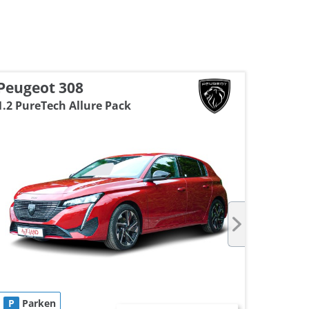
Peugeot 308
MINI
1.2 PureTech Allure Pack
P
Parken
P
Pa