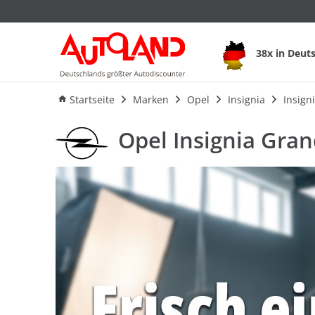
Opel Insignia Gra
38x in Deut
Ausstattung
Verbrauch
Startseite
Marken
Opel
Insignia
Insign
Opel Insignia Gra