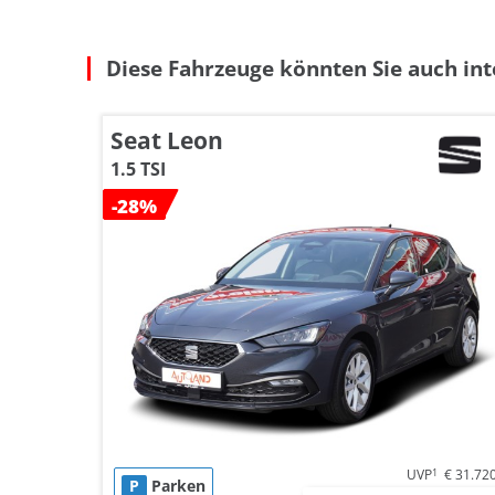
Diese Fahrzeuge könnten Sie auch int
Seat Leon
1.5 TSI
-28%
UVP
1
€ 31.72
P
Parken