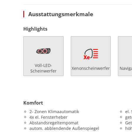
Ausstattungsmerkmale
Highlights
Voll-LED-
Xenonscheinwerfer
Navig
Scheinwerfer
Komfort
2- Zonen Klimaautomatik
el.
4x el. Fensterheber
get
Abstandsregeltempomat
Get
autom. abblendende Außenspiegel
höh