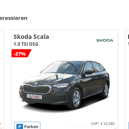
eressieren
Skoda Scala
1.0 TSI DSG
-27%
0
UVP
1
€ 32.580
P
Parken