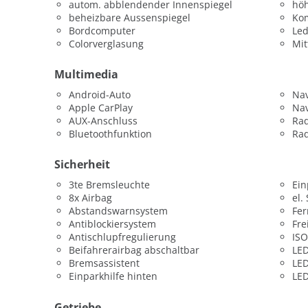
autom. abblendender Innenspiegel
höh
beheizbare Aussenspiegel
Kom
Bordcomputer
Led
Colorverglasung
Mit
Multimedia
Android-Auto
Nav
Apple CarPlay
Nav
AUX-Anschluss
Ra
Bluetoothfunktion
Rad
Sicherheit
3te Bremsleuchte
Ein
8x Airbag
el.
Abstandswarnsystem
Fer
Antiblockiersystem
Fre
Antischlupfregulierung
ISO
Beifahrerairbag abschaltbar
LED
Bremsassistent
LED
Einparkhilfe hinten
LED
Getriebe