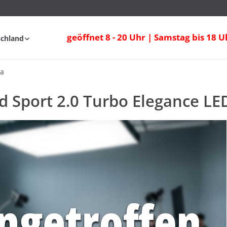
nd Sport 2.0 Turbo Elegance LED AHK
geöffnet 8 - 20 Uhr | Samstag bis 18 U
schland
Anfahrt
FAQ
ia
nd Sport 2.0 Turbo Elegance L