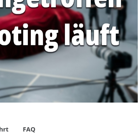
hrt
FAQ