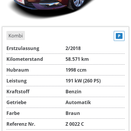
Kombi
P
Erstzulassung
2/2018
Kilometerstand
58.571 km
Hubraum
1998 ccm
Leistung
191 kW (260 PS)
Kraftstoff
Benzin
Getriebe
Automatik
Farbe
Braun
Referenz Nr.
Z 0022 C