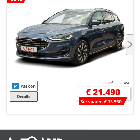
UVP
1
€ 35.450
P
Parken
€ 21.490
Details
Sie sparen € 13.960