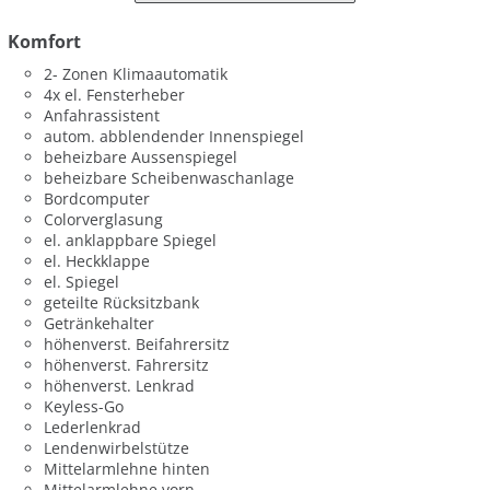
Komfort
2- Zonen Klimaautomatik
4x el. Fensterheber
Anfahrassistent
autom. abblendender Innenspiegel
beheizbare Aussenspiegel
beheizbare Scheibenwaschanlage
Bordcomputer
Colorverglasung
el. anklappbare Spiegel
el. Heckklappe
el. Spiegel
geteilte Rücksitzbank
Getränkehalter
höhenverst. Beifahrersitz
höhenverst. Fahrersitz
höhenverst. Lenkrad
Keyless-Go
Lederlenkrad
Lendenwirbelstütze
Mittelarmlehne hinten
Mittelarmlehne vorn