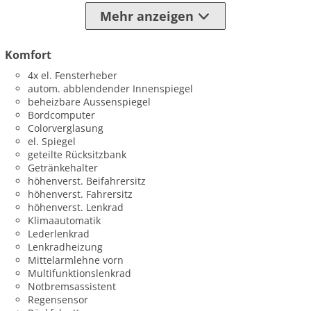
Mehr anzeigen
Komfort
4x el. Fensterheber
autom. abblendender Innenspiegel
beheizbare Aussenspiegel
Bordcomputer
Colorverglasung
el. Spiegel
geteilte Rücksitzbank
Getränkehalter
höhenverst. Beifahrersitz
höhenverst. Fahrersitz
höhenverst. Lenkrad
Klimaautomatik
Lederlenkrad
Lenkradheizung
Mittelarmlehne vorn
Multifunktionslenkrad
Notbremsassistent
Regensensor