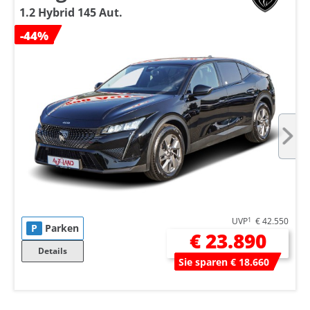
1.2 Hybrid 145 Aut.
-44%
UVP
1
€ 42.550
P
Parken
€ 23.890
Details
Sie sparen € 18.660