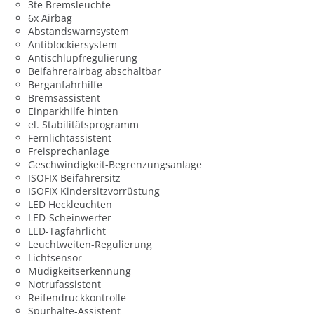
3te Bremsleuchte
6x Airbag
Abstandswarnsystem
Antiblockiersystem
Antischlupfregulierung
Beifahrerairbag abschaltbar
Berganfahrhilfe
Bremsassistent
Einparkhilfe hinten
el. Stabilitätsprogramm
Fernlichtassistent
Freisprechanlage
Geschwindigkeit-Begrenzungsanlage
ISOFIX Beifahrersitz
ISOFIX Kindersitzvorrüstung
LED Heckleuchten
LED-Scheinwerfer
LED-Tagfahrlicht
Leuchtweiten-Regulierung
Lichtsensor
Müdigkeitserkennung
Notrufassistent
Reifendruckkontrolle
Spurhalte-Assistent