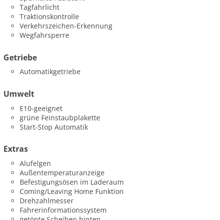
Tagfahrlicht
Traktionskontrolle
Verkehrszeichen-Erkennung
Wegfahrsperre
Getriebe
Automatikgetriebe
Umwelt
E10-geeignet
grüne Feinstaubplakette
Start-Stop Automatik
Extras
Alufelgen
Außentemperaturanzeige
Befestigungsösen im Laderaum
Coming/Leaving Home Funktion
Drehzahlmesser
Fahrerinformationssystem
getönte Scheiben hinten