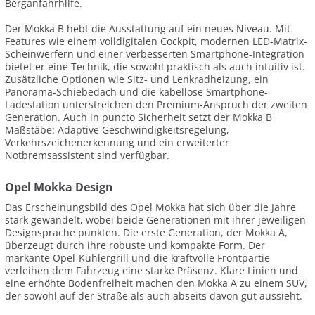
Berganfahrhilfe.
Der Mokka B hebt die Ausstattung auf ein neues Niveau. Mit
Features wie einem volldigitalen Cockpit, modernen LED-Matrix-
Scheinwerfern und einer verbesserten Smartphone-Integration
bietet er eine Technik, die sowohl praktisch als auch intuitiv ist.
Zusätzliche Optionen wie Sitz- und Lenkradheizung, ein
Panorama-Schiebedach und die kabellose Smartphone-
Ladestation unterstreichen den Premium-Anspruch der zweiten
Generation. Auch in puncto Sicherheit setzt der Mokka B
Maßstäbe: Adaptive Geschwindigkeitsregelung,
Verkehrszeichenerkennung und ein erweiterter
Notbremsassistent sind verfügbar.
Opel Mokka Design
Das Erscheinungsbild des Opel Mokka hat sich über die Jahre
stark gewandelt, wobei beide Generationen mit ihrer jeweiligen
Designsprache punkten. Die erste Generation, der Mokka A,
überzeugt durch ihre robuste und kompakte Form. Der
markante Opel-Kühlergrill und die kraftvolle Frontpartie
verleihen dem Fahrzeug eine starke Präsenz. Klare Linien und
eine erhöhte Bodenfreiheit machen den Mokka A zu einem SUV,
der sowohl auf der Straße als auch abseits davon gut aussieht.