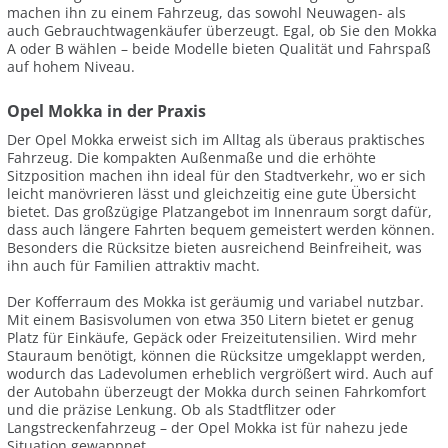
machen ihn zu einem Fahrzeug, das sowohl Neuwagen- als
auch Gebrauchtwagenkäufer überzeugt. Egal, ob Sie den Mokka
A oder B wählen – beide Modelle bieten Qualität und Fahrspaß
auf hohem Niveau.
Opel Mokka in der Praxis
Der Opel Mokka erweist sich im Alltag als überaus praktisches
Fahrzeug. Die kompakten Außenmaße und die erhöhte
Sitzposition machen ihn ideal für den Stadtverkehr, wo er sich
leicht manövrieren lässt und gleichzeitig eine gute Übersicht
bietet. Das großzügige Platzangebot im Innenraum sorgt dafür,
dass auch längere Fahrten bequem gemeistert werden können.
Besonders die Rücksitze bieten ausreichend Beinfreiheit, was
ihn auch für Familien attraktiv macht.
Der Kofferraum des Mokka ist geräumig und variabel nutzbar.
Mit einem Basisvolumen von etwa 350 Litern bietet er genug
Platz für Einkäufe, Gepäck oder Freizeitutensilien. Wird mehr
Stauraum benötigt, können die Rücksitze umgeklappt werden,
wodurch das Ladevolumen erheblich vergrößert wird. Auch auf
der Autobahn überzeugt der Mokka durch seinen Fahrkomfort
und die präzise Lenkung. Ob als Stadtflitzer oder
Langstreckenfahrzeug – der Opel Mokka ist für nahezu jede
Situation gewappnet.