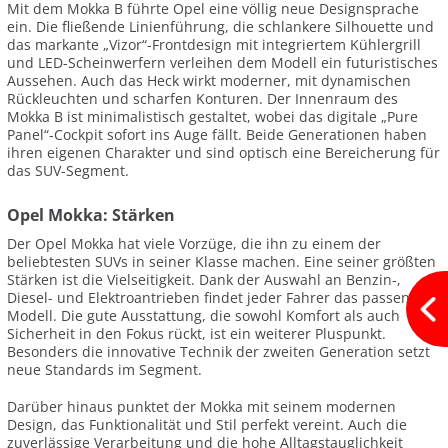
Mit dem Mokka B führte Opel eine völlig neue Designsprache
ein. Die fließende Linienführung, die schlankere Silhouette und
das markante „Vizor“-Frontdesign mit integriertem Kühlergrill
und LED-Scheinwerfern verleihen dem Modell ein futuristisches
Aussehen. Auch das Heck wirkt moderner, mit dynamischen
Rückleuchten und scharfen Konturen. Der Innenraum des
Mokka B ist minimalistisch gestaltet, wobei das digitale „Pure
Panel“-Cockpit sofort ins Auge fällt. Beide Generationen haben
ihren eigenen Charakter und sind optisch eine Bereicherung für
das SUV-Segment.
Opel Mokka: Stärken
Der Opel Mokka hat viele Vorzüge, die ihn zu einem der
beliebtesten SUVs in seiner Klasse machen. Eine seiner größten
Stärken ist die Vielseitigkeit. Dank der Auswahl an Benzin-,
Diesel- und Elektroantrieben findet jeder Fahrer das passende
Modell. Die gute Ausstattung, die sowohl Komfort als auch
Sicherheit in den Fokus rückt, ist ein weiterer Pluspunkt.
Besonders die innovative Technik der zweiten Generation setzt
neue Standards im Segment.
Darüber hinaus punktet der Mokka mit seinem modernen
Design, das Funktionalität und Stil perfekt vereint. Auch die
zuverlässige Verarbeitung und die hohe Alltagstauglichkeit