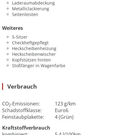
Laderaumabdeckung
Metalliclackierung
Seitenleisten
Weiteres
5-Sitzer
Checkheftgepflegt
Heckscheibenheizung
Heckscheibenwischer
Kopfstützen hinten
Stoßfänger in Wagenfarbe
Verbrauch
CO
-Emissionen:
123 g/km
2
Schadstoffklasse:
Euro6
Feinstaubplakette:
4 (Grün)
Kraftstoffverbrauch
kombiniert:
5.4 l/100km