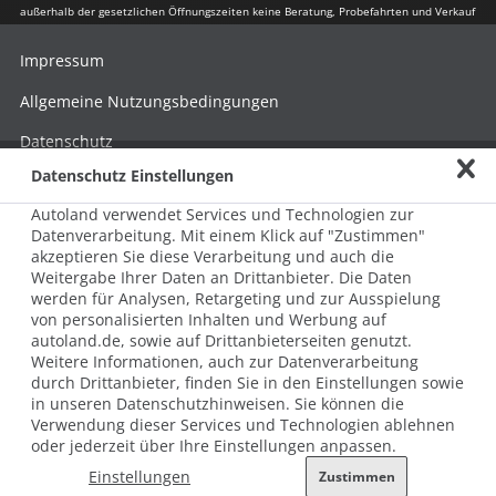
außerhalb der gesetzlichen Öffnungszeiten keine Beratung, Probefahrten und Verkauf
Impressum
Allgemeine Nutzungsbedingungen
Datenschutz
Datenschutz Einstellungen
Hinweisgebersystem nach HinSchG
Autoland verwendet Services und Technologien zur
Beschwerde nach LkSG
Datenverarbeitung. Mit einem Klick auf "Zustimmen"
akzeptieren Sie diese Verarbeitung und auch die
Grundsatzerklärung zum LkSG
Weitergabe Ihrer Daten an Drittanbieter. Die Daten
© 2026 AUTOLAND 24 SE & Co. Betriebs KG
werden für Analysen, Retargeting und zur Ausspielung
Werner-von-Siemens-Str. 2, 06796 Brehna, Deutschland
von personalisierten Inhalten und Werbung auf
autoland.de, sowie auf Drittanbieterseiten genutzt.
Weitere Informationen, auch zur Datenverarbeitung
durch Drittanbieter, finden Sie in den Einstellungen sowie
in unseren Datenschutzhinweisen. Sie können die
Verwendung dieser Services und Technologien ablehnen
oder jederzeit über Ihre Einstellungen anpassen.
Einstellungen
Zustimmen