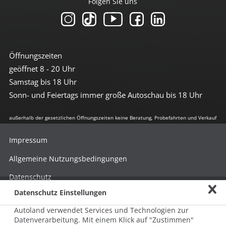
Folgen Sie uns
Öffnungszeiten
geöffnet 8 - 20 Uhr
Samstag bis 18 Uhr
Sonn- und Feiertags immer große Autoschau bis 18 Uhr
außerhalb der gesetzlichen Öffnungszeiten keine Beratung, Probefahrten und Verkauf
Impressum
Allgemeine Nutzungsbedingungen
Datenschutz
Datenschutz Einstellungen
Hinweisgebersystem nach HinSchG
Autoland verwendet Services und Technologien zur
Beschwerde nach LkSG
Datenverarbeitung. Mit einem Klick auf "Zustimmen"