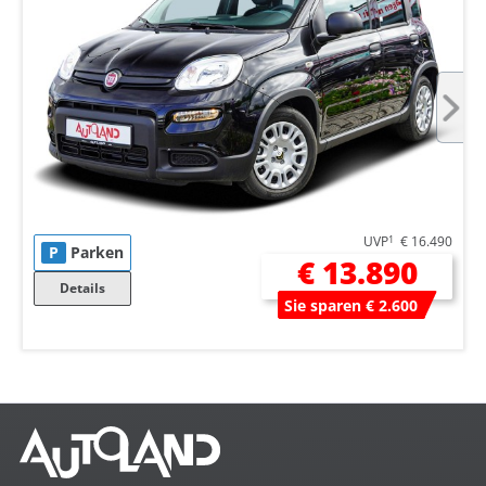
UVP
1
€ 16.490
P
Parken
€ 13.890
Details
Sie sparen € 2.600