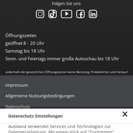
Folgen Sie uns
Öffnungszeiten
geöffnet 8 - 20 Uhr
Samstag bis 18 Uhr
Sonn- und Feiertags immer große Autoschau bis 18 Uhr
außerhalb der gesetzlichen Öffnungszeiten keine Beratung, Probefahrten und Verkauf
Impressum
Allgemeine Nutzungsbedingungen
Datenschutz
Datenschutz Einstellungen
Hinweisgebersystem nach HinSchG
Autoland verwendet Services und Technologien zur
Beschwerde nach LkSG
Datenverarbeitung. Mit einem Klick auf "Zustimmen"