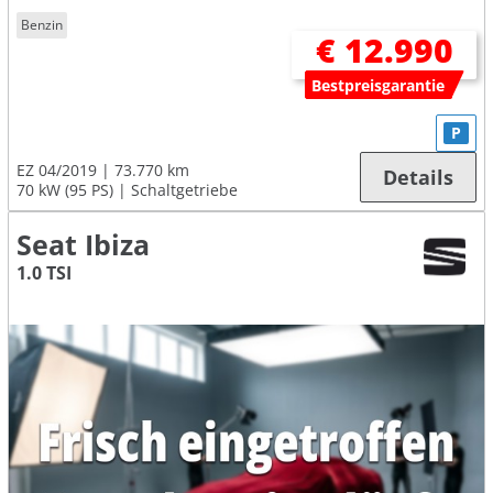
Benzin
€ 12.990
Bestpreisgarantie
P
EZ 04/2019
73.770 km
Details
70 kW (95 PS)
Schaltgetriebe
Seat Ibiza
1.0 TSI