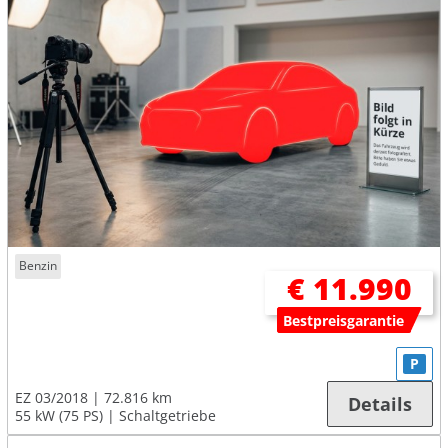
Benzin
€ 11.990
Bestpreisgarantie
P
EZ 03/2018
72.816 km
Details
55 kW (75 PS)
Schaltgetriebe