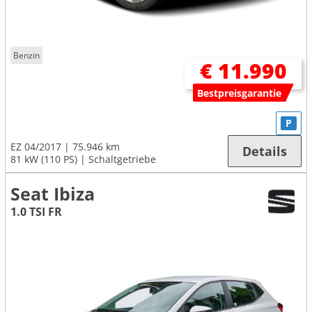
Benzin
€ 11.990
Bestpreisgarantie
P
EZ 04/2017
75.946 km
Details
81 kW (110 PS)
Schaltgetriebe
Seat Ibiza
1.0 TSI FR