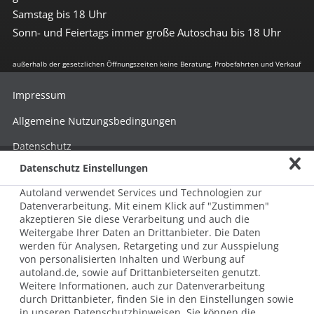
Samstag bis 18 Uhr
Sonn- und Feiertags immer große Autoschau bis 18 Uhr
außerhalb der gesetzlichen Öffnungszeiten keine Beratung, Probefahrten und Verkauf
Impressum
Allgemeine Nutzungsbedingungen
Datenschutz
Datenschutz Einstellungen
Hinweisgebersystem nach HinSchG
Autoland verwendet Services und Technologien zur
Beschwerde nach LkSG
Datenverarbeitung. Mit einem Klick auf "Zustimmen"
akzeptieren Sie diese Verarbeitung und auch die
Grundsatzerklärung zum LkSG
Weitergabe Ihrer Daten an Drittanbieter. Die Daten
© 2026 AUTOLAND 24 SE & Co. Betriebs KG
werden für Analysen, Retargeting und zur Ausspielung
Werner-von-Siemens-Str. 2, 06796 Brehna, Deutschland
von personalisierten Inhalten und Werbung auf
autoland.de, sowie auf Drittanbieterseiten genutzt.
Weitere Informationen, auch zur Datenverarbeitung
durch Drittanbieter, finden Sie in den Einstellungen sowie
in unseren Datenschutzhinweisen. Sie können die