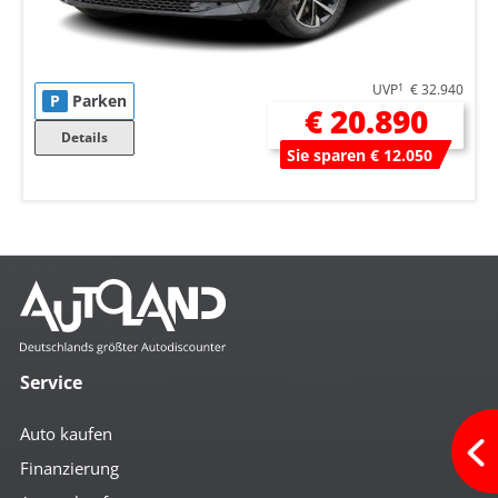
UVP
1
€ 32.940
P
Parken
€ 20.890
Details
Sie sparen € 12.050
Service
Auto kaufen
Finanzierung