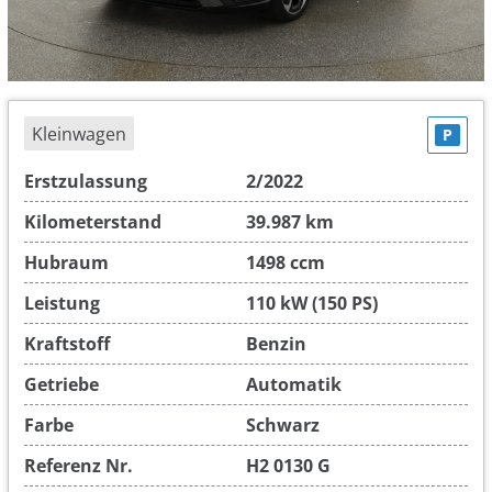
Kleinwagen
P
Erstzulassung
2/2022
Kilometerstand
39.987 km
Hubraum
1498 ccm
Leistung
110 kW (150 PS)
Kraftstoff
Benzin
Getriebe
Automatik
Farbe
Schwarz
Referenz Nr.
H2 0130 G