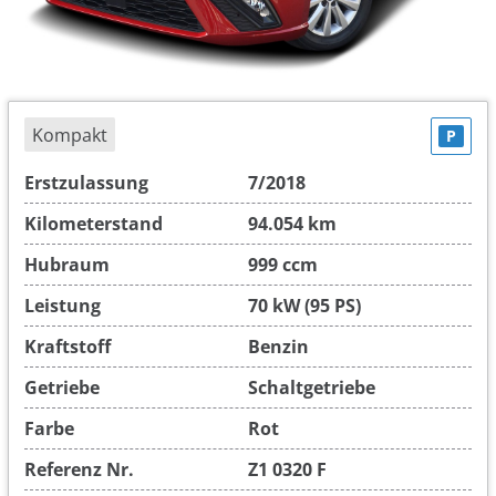
Kompakt
P
Erstzulassung
7/2018
Kilometerstand
94.054 km
Hubraum
999 ccm
Leistung
70 kW (95 PS)
Kraftstoff
Benzin
Getriebe
Schaltgetriebe
Farbe
Rot
Referenz Nr.
Z1 0320 F