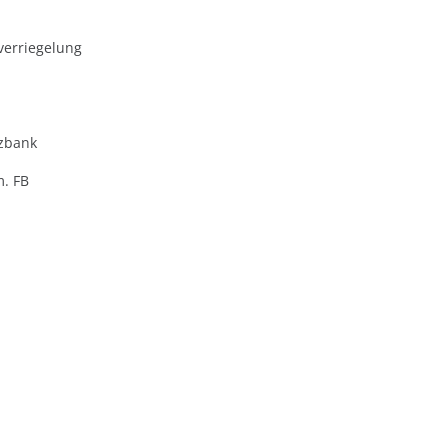
verriegelung
zbank
m. FB