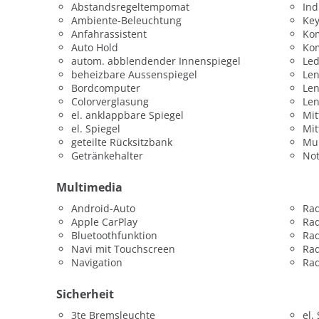
Abstandsregeltempomat
Ind
Ambiente-Beleuchtung
Key
Anfahrassistent
Ko
Auto Hold
Kom
autom. abblendender Innenspiegel
Led
beheizbare Aussenspiegel
Len
Bordcomputer
Le
Colorverglasung
Le
el. anklappbare Spiegel
Mit
el. Spiegel
Mit
geteilte Rücksitzbank
Mul
Getränkehalter
Not
Multimedia
Android-Auto
Ra
Apple CarPlay
Ra
Bluetoothfunktion
Rad
Navi mit Touchscreen
Rad
Navigation
Rad
Sicherheit
3te Bremsleuchte
el.