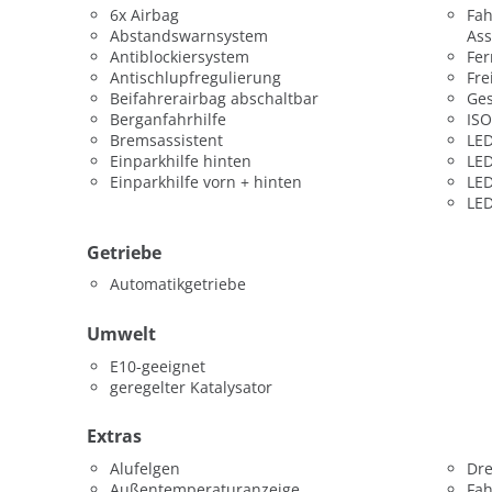
6x Airbag
Fah
Abstandswarnsystem
Ass
Antiblockiersystem
Fer
Antischlupfregulierung
Fre
Beifahrerairbag abschaltbar
Ges
Berganfahrhilfe
ISO
Bremsassistent
LED
Einparkhilfe hinten
LED
Einparkhilfe vorn + hinten
LED
LED
Getriebe
Automatikgetriebe
Umwelt
E10-geeignet
geregelter Katalysator
Extras
Alufelgen
Dr
Außentemperaturanzeige
Fah