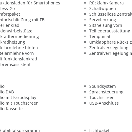
uktionsladen für Smartphones
Rückfahr-Kamera
less-Go
Schaltwippen
mfortpaket
Schlüssellose Zentral
fortschließung mit FB
Servolenkung
erlenkrad
Sitzheizung vorn
denwirbelstütze
Teillederausstattung
nkradfernbedienung
Tempomat
nkradheizung
umklappbare Rücksit
telarmlehne hinten
Zentralverriegelung
telarmlehne vorn
Zentralverriegelung 
tifunktionslenkrad
bremsassistent
dio
Soundsystem
dio DAB
Sprachsteuerung
io mit Farbdisplay
Touchscreen
io mit Touchscreen
USB-Anschluss
io-Kassette
 Stabilitätsprogramm
Lichtpaket