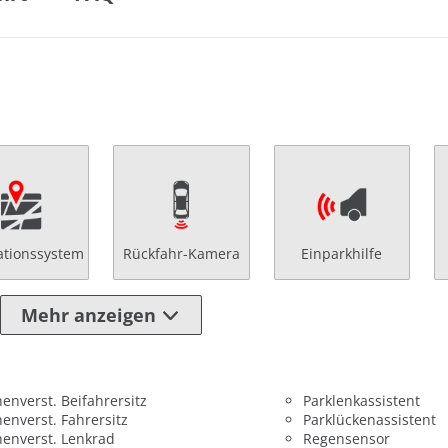
ationssystem
Rückfahr-Kamera
Einparkhilfe
Mehr anzeigen
enverst. Beifahrersitz
Parklenkassistent
enverst. Fahrersitz
Parklückenassistent
enverst. Lenkrad
Regensensor