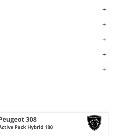
Peugeot 308
Hyun
Active Pack Hybrid 180
Ioniq 1