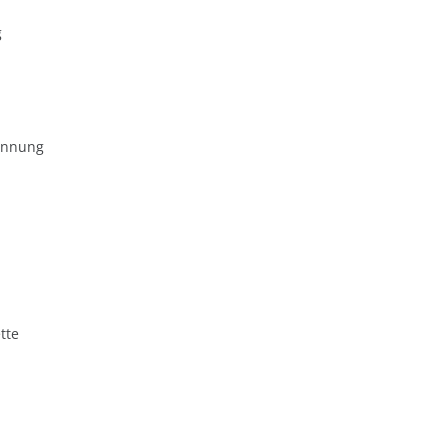
g
ennung
tte