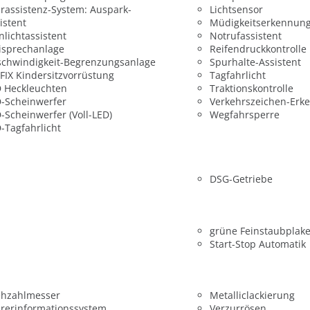
rassistenz-System: Auspark-
Lichtsensor
istent
Müdigkeitserkennun
nlichtassistent
Notrufassistent
isprechanlage
Reifendruckkontrolle
chwindigkeit-Begrenzungsanlage
Spurhalte-Assistent
FIX Kindersitzvorrüstung
Tagfahrlicht
 Heckleuchten
Traktionskontrolle
-Scheinwerfer
Verkehrszeichen-Erk
-Scheinwerfer (Voll-LED)
Wegfahrsperre
-Tagfahrlicht
DSG-Getriebe
grüne Feinstaubplake
Start-Stop Automatik
ehzahlmesser
Metalliclackierung
rerinformationssystem
Verzurrösen