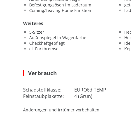
Befestigungsösen im Laderaum
get
Coming/Leaving Home Funktion
La
Weiteres
5-Sitzer
He
Außenspiegel in Wagenfarbe
He
Checkheftgepflegt
Ide
el. Parkbremse
Kop
Verbrauch
Schadstoffklasse:
EURO6d-TEMP
Feinstaubplakette:
4 (Grün)
Änderungen und Irrtümer vorbehalten