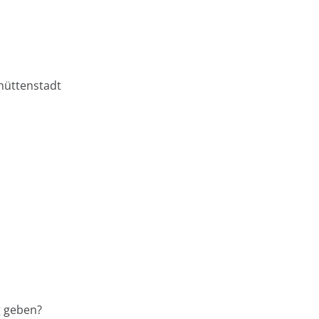
hüttenstadt
g geben?