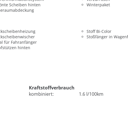
önte Scheiben hinten
Winterpaket
deraumabdeckung
ckscheibenheizung
Stoff Bi-Color
ckscheibenwischer
Stoßfänger in Wagen
al für Fahranfänger
fstützen hinten
Kraftstoffverbrauch
kombiniert:
1.6 l/100km