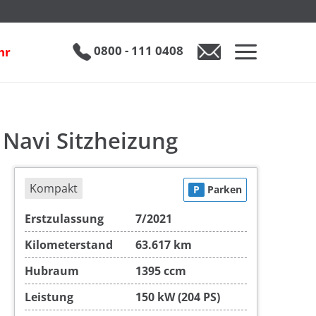
izung
€ 21.990
0800 - 111 0408
hr
0800 - 111 0408
Auto anfragen
 Navi Sitzheizung
Kompakt
P
Parken
Erstzulassung
7/2021
Kilometerstand
63.617 km
Hubraum
1395 ccm
Leistung
150 kW (204 PS)