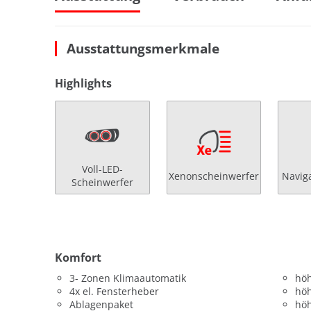
Ausstattungsmerkmale
Highlights
Voll-LED-
Xenonscheinwerfer
Navig
Scheinwerfer
Komfort
3- Zonen Klimaautomatik
höh
4x el. Fensterheber
höh
Ablagenpaket
höh