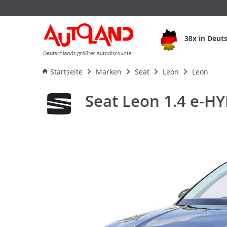
Seat Leon 1.4 e-HYB
38x in Deut
Ausstattung
Verbrauch
An
Startseite
Marken
Seat
Leon
Leon
Seat Leon 1.4 e-HY