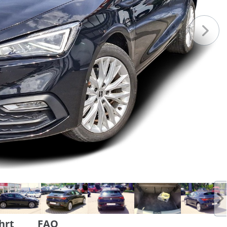
hrt
FAQ