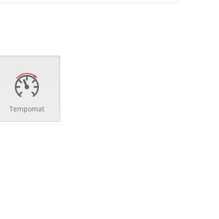
Tempomat
ng
verriegelung