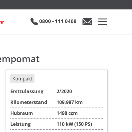
€ 15.490
0800 - 111 0408
hr
 Tempomat
Kompakt
Erstzulassung
2/2020
Kilometerstand
109.987 km
Hubraum
1498 ccm
Leistung
110 kW (150 PS)