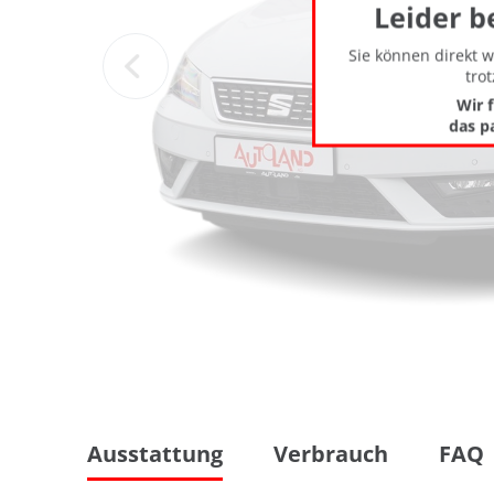
Leider b
Sie können direkt 
tro
Wir 
das p
Ausstattung
Verbrauch
FAQ