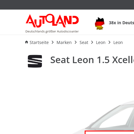
Seat Leon 1.5 Xcel
38x in Deut
Ausstattung
Verbrauch
F
Startseite
Marken
Seat
Leon
Leon
Seat Leon 1.5 Xce