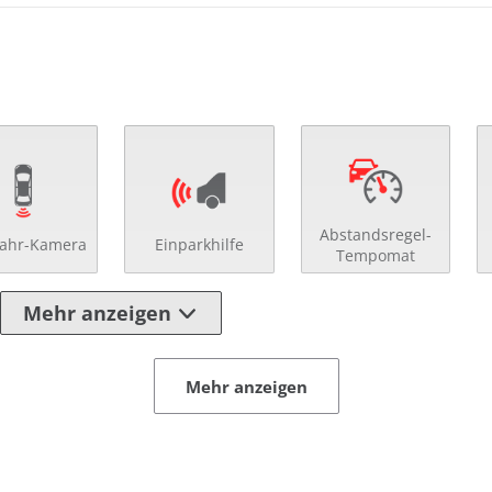
Abstandsregel-
fahr-Kamera
Einparkhilfe
Tempomat
Mehr anzeigen
Mehr anzeigen
 Spiegel
Regensensor
eilte Rücksitzbank
Rückfahr-Kamera
ränkehalter
Schaltpunktanzeige
enverst. Beifahrersitz
Scheinwerferreinigu
enverst. Fahrersitz
Schlüssellose Zentral