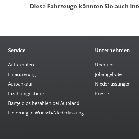
Diese Fahrzeuge könnten Sie auch int
autom. abblendender Innenspiegel
höh
beheizbare Aussenspiegel
Key
beheizbare Scheibenwaschanlage
Led
Bordcomputer
Mit
Colorverglasung
Mul
el. anklappbare Spiegel
Not
Multimedia
Service
Unternehmen
Android-Auto
Med
Apple CarPlay
Ra
Auto kaufen
Über uns
AUX-Anschluss
Rad
Finanzierung
Jobangebote
Bluetoothfunktion
Rad
CD-Spieler
Ra
Autoankauf
Niederlassungen
Inzahlungnahme
Presse
Sicherheit
Bargeldlos bezahlen bei Autoland
3te Bremsleuchte
el.
6x Airbag
Fre
Lieferung in Wunsch-Niederlassung
Abstandswarnsystem
ISO
Antiblockiersystem
Kur
Antischlupfregulierung
LED
Beifahrerairbag abschaltbar
LED