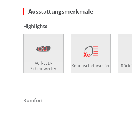
Ausstattungsmerkmale
Highlights
Voll-LED-
Xenonscheinwerfer
Rück
Scheinwerfer
Komfort
2- Zonen Klimaautomatik
el.
4x el. Fensterheber
get
Abstandsregeltempomat
Get
Anfahrassistent
höh
Auto Hold
höh