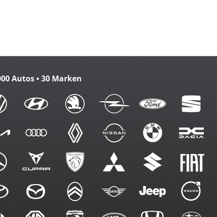
zbank
m. FB
000 Autos • 30 Marken
g
eme