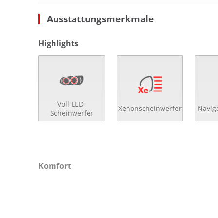
Ausstattungsmerkmale
Highlights
Voll-LED-
Xenonscheinwerfer
Navig
Scheinwerfer
Komfort
3- Zonen Klimaautomatik
el.
4x el. Fensterheber
get
Abstandsregeltempomat
Get
Ambiente-Beleuchtung
höh
Auto Hold
höh