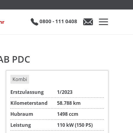
inkl. 19% MwSt.
€ 21.950
0800 - 111 0408
hr
DAB PDC
Kombi
Erstzulassung
1/2023
Kilometerstand
58.788 km
Hubraum
1498 ccm
Leistung
110 kW (150 PS)