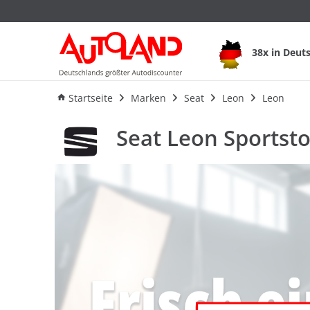
Seat Leon Sportst
38x in Deut
Ausstattung
Verbrauch
Startseite
Marken
Seat
Leon
Leon
Seat Leon Sportst