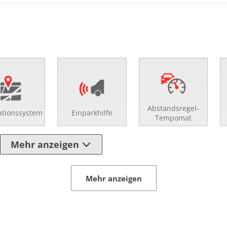
Abstandsregel-
ationssystem
Einparkhilfe
Tempomat
Mehr anzeigen
Mehr anzeigen
 Spiegel
Multifunktionslenkra
eilte Rücksitzbank
Notbremsassistent
ränkehalter
Regensensor
enverst. Beifahrersitz
Schaltpunktanzeige
enverst. Fahrersitz
Servolenkung