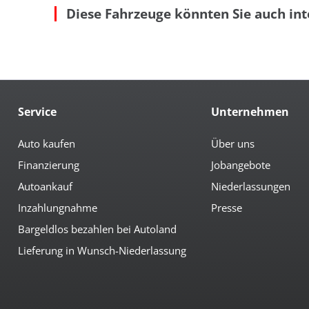
Diese Fahrzeuge könnten Sie auch int
autom. abblendender Innenspiegel
höh
beheizbare Aussenspiegel
Led
Bordcomputer
Len
Colorverglasung
Le
el. anklappbare Spiegel
Mit
el. Fahrersitz m. Memory
Mit
Multimedia
Service
Unternehmen
Android-Auto
Ra
Apple CarPlay
Rad
Auto kaufen
Über uns
Bluetoothfunktion
Rad
Finanzierung
Jobangebote
Navi mit Touchscreen
Sp
Autoankauf
Niederlassungen
Sicherheit
Inzahlungnahme
Presse
3te Bremsleuchte
el.
Bargeldlos bezahlen bei Autoland
6x Airbag
Fer
Abstandswarnsystem
Fre
Lieferung in Wunsch-Niederlassung
Antiblockiersystem
Ges
Antischlupfregulierung
ISO
Beifahrerairbag abschaltbar
ISO
Berganfahrhilfe
LED