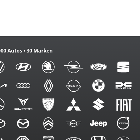
zbank
m. FB
000 Autos • 30 Marken
ennung