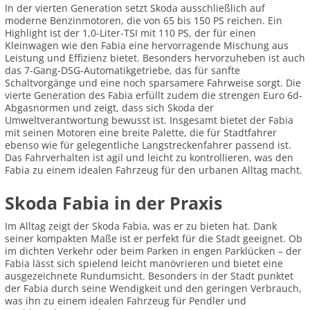
In der vierten Generation setzt Skoda ausschließlich auf
moderne Benzinmotoren, die von 65 bis 150 PS reichen. Ein
Highlight ist der 1,0-Liter-TSI mit 110 PS, der für einen
Kleinwagen wie den Fabia eine hervorragende Mischung aus
Leistung und Effizienz bietet. Besonders hervorzuheben ist auch
das 7-Gang-DSG-Automatikgetriebe, das für sanfte
Schaltvorgänge und eine noch sparsamere Fahrweise sorgt. Die
vierte Generation des Fabia erfüllt zudem die strengen Euro 6d-
Abgasnormen und zeigt, dass sich Skoda der
Umweltverantwortung bewusst ist. Insgesamt bietet der Fabia
mit seinen Motoren eine breite Palette, die für Stadtfahrer
ebenso wie für gelegentliche Langstreckenfahrer passend ist.
Das Fahrverhalten ist agil und leicht zu kontrollieren, was den
Fabia zu einem idealen Fahrzeug für den urbanen Alltag macht.
Skoda Fabia in der Praxis
Im Alltag zeigt der Skoda Fabia, was er zu bieten hat. Dank
seiner kompakten Maße ist er perfekt für die Stadt geeignet. Ob
im dichten Verkehr oder beim Parken in engen Parklücken – der
Fabia lässt sich spielend leicht manövrieren und bietet eine
ausgezeichnete Rundumsicht. Besonders in der Stadt punktet
der Fabia durch seine Wendigkeit und den geringen Verbrauch,
was ihn zu einem idealen Fahrzeug für Pendler und