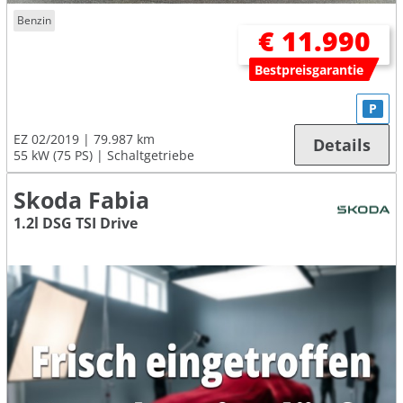
Benzin
€ 11.990
Bestpreisgarantie
P
EZ 02/2019
79.987 km
Details
55 kW (75 PS)
Schaltgetriebe
Skoda Fabia
1.2l DSG TSI Drive