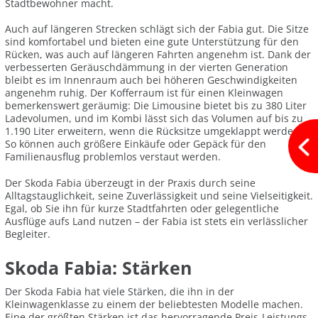
Stadtbewohner macht.
Auch auf längeren Strecken schlägt sich der Fabia gut. Die Sitze
sind komfortabel und bieten eine gute Unterstützung für den
Rücken, was auch auf längeren Fahrten angenehm ist. Dank der
verbesserten Geräuschdämmung in der vierten Generation
bleibt es im Innenraum auch bei höheren Geschwindigkeiten
angenehm ruhig. Der Kofferraum ist für einen Kleinwagen
bemerkenswert geräumig: Die Limousine bietet bis zu 380 Liter
Ladevolumen, und im Kombi lässt sich das Volumen auf bis zu
1.190 Liter erweitern, wenn die Rücksitze umgeklappt werden.
So können auch größere Einkäufe oder Gepäck für den
Familienausflug problemlos verstaut werden.
Der Skoda Fabia überzeugt in der Praxis durch seine
Alltagstauglichkeit, seine Zuverlässigkeit und seine Vielseitigkeit.
Egal, ob Sie ihn für kurze Stadtfahrten oder gelegentliche
Ausflüge aufs Land nutzen – der Fabia ist stets ein verlässlicher
Begleiter.
Skoda Fabia: Stärken
Der Skoda Fabia hat viele Stärken, die ihn in der
Kleinwagenklasse zu einem der beliebtesten Modelle machen.
Eine der größten Stärken ist das hervorragende Preis-Leistungs-