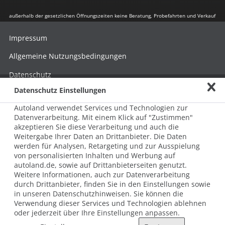
außerhalb der gesetzlichen Öffnungszeiten keine Beratung, Probefahrten und Verkauf
Impressum
Allgemeine Nutzungsbedingungen
Datenschutz
Datenschutz Einstellungen
Hinweisgebersystem nach HinSchG
Autoland verwendet Services und Technologien zur
Beschwerde nach LkSG
Datenverarbeitung. Mit einem Klick auf "Zustimmen"
akzeptieren Sie diese Verarbeitung und auch die
Grundsatzerklärung zum LkSG
Weitergabe Ihrer Daten an Drittanbieter. Die Daten
© 2026 AUTOLAND 24 SE & Co. Betriebs KG
werden für Analysen, Retargeting und zur Ausspielung
Werner-von-Siemens-Str. 2, 06796 Brehna, Deutschland
von personalisierten Inhalten und Werbung auf
autoland.de, sowie auf Drittanbieterseiten genutzt.
Weitere Informationen, auch zur Datenverarbeitung
durch Drittanbieter, finden Sie in den Einstellungen sowie
in unseren Datenschutzhinweisen. Sie können die
Verwendung dieser Services und Technologien ablehnen
oder jederzeit über Ihre Einstellungen anpassen.