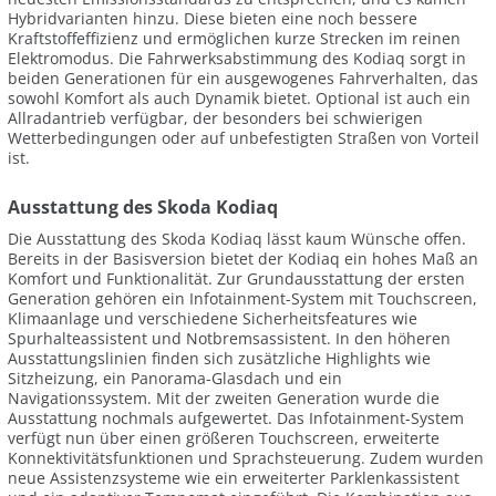
Hybridvarianten hinzu. Diese bieten eine noch bessere
Kraftstoffeffizienz und ermöglichen kurze Strecken im reinen
Elektromodus. Die Fahrwerksabstimmung des Kodiaq sorgt in
beiden Generationen für ein ausgewogenes Fahrverhalten, das
sowohl Komfort als auch Dynamik bietet. Optional ist auch ein
Allradantrieb verfügbar, der besonders bei schwierigen
Wetterbedingungen oder auf unbefestigten Straßen von Vorteil
ist.
Ausstattung des Skoda Kodiaq
Die Ausstattung des Skoda Kodiaq lässt kaum Wünsche offen.
Bereits in der Basisversion bietet der Kodiaq ein hohes Maß an
Komfort und Funktionalität. Zur Grundausstattung der ersten
Generation gehören ein Infotainment-System mit Touchscreen,
Klimaanlage und verschiedene Sicherheitsfeatures wie
Spurhalteassistent und Notbremsassistent. In den höheren
Ausstattungslinien finden sich zusätzliche Highlights wie
Sitzheizung, ein Panorama-Glasdach und ein
Navigationssystem. Mit der zweiten Generation wurde die
Ausstattung nochmals aufgewertet. Das Infotainment-System
verfügt nun über einen größeren Touchscreen, erweiterte
Konnektivitätsfunktionen und Sprachsteuerung. Zudem wurden
neue Assistenzsysteme wie ein erweiterter Parklenkassistent