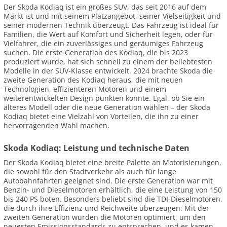
Der Skoda Kodiaq ist ein großes SUV, das seit 2016 auf dem
Markt ist und mit seinem Platzangebot, seiner Vielseitigkeit und
seiner modernen Technik überzeugt. Das Fahrzeug ist ideal für
Familien, die Wert auf Komfort und Sicherheit legen, oder für
Vielfahrer, die ein zuverlässiges und geräumiges Fahrzeug
suchen. Die erste Generation des Kodiaq, die bis 2023
produziert wurde, hat sich schnell zu einem der beliebtesten
Modelle in der SUV-Klasse entwickelt. 2024 brachte Skoda die
zweite Generation des Kodiaq heraus, die mit neuen
Technologien, effizienteren Motoren und einem
weiterentwickelten Design punkten konnte. Egal, ob Sie ein
älteres Modell oder die neue Generation wählen – der Skoda
Kodiaq bietet eine Vielzahl von Vorteilen, die ihn zu einer
hervorragenden Wahl machen.
Skoda Kodiaq: Leistung und technische Daten
Der Skoda Kodiaq bietet eine breite Palette an Motorisierungen,
die sowohl für den Stadtverkehr als auch für lange
Autobahnfahrten geeignet sind. Die erste Generation war mit
Benzin- und Dieselmotoren erhältlich, die eine Leistung von 150
bis 240 PS boten. Besonders beliebt sind die TDI-Dieselmotoren,
die durch ihre Effizienz und Reichweite überzeugen. Mit der
zweiten Generation wurden die Motoren optimiert, um den
neuesten Emissionsstandards zu entsprechen, und es kamen