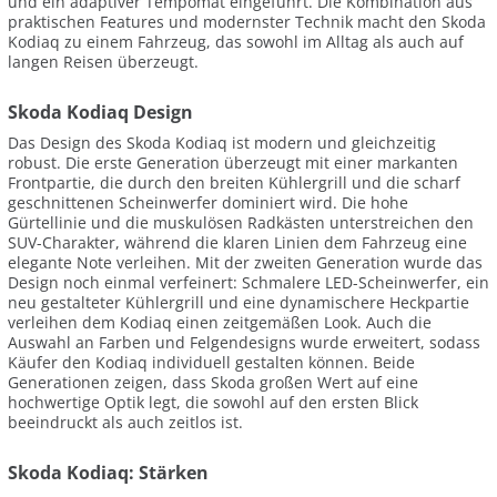
und ein adaptiver Tempomat eingeführt. Die Kombination aus
praktischen Features und modernster Technik macht den Skoda
Kodiaq zu einem Fahrzeug, das sowohl im Alltag als auch auf
langen Reisen überzeugt.
Skoda Kodiaq Design
Das Design des Skoda Kodiaq ist modern und gleichzeitig
robust. Die erste Generation überzeugt mit einer markanten
Frontpartie, die durch den breiten Kühlergrill und die scharf
geschnittenen Scheinwerfer dominiert wird. Die hohe
Gürtellinie und die muskulösen Radkästen unterstreichen den
SUV-Charakter, während die klaren Linien dem Fahrzeug eine
elegante Note verleihen. Mit der zweiten Generation wurde das
Design noch einmal verfeinert: Schmalere LED-Scheinwerfer, ein
neu gestalteter Kühlergrill und eine dynamischere Heckpartie
verleihen dem Kodiaq einen zeitgemäßen Look. Auch die
Auswahl an Farben und Felgendesigns wurde erweitert, sodass
Käufer den Kodiaq individuell gestalten können. Beide
Generationen zeigen, dass Skoda großen Wert auf eine
hochwertige Optik legt, die sowohl auf den ersten Blick
beeindruckt als auch zeitlos ist.
Skoda Kodiaq: Stärken