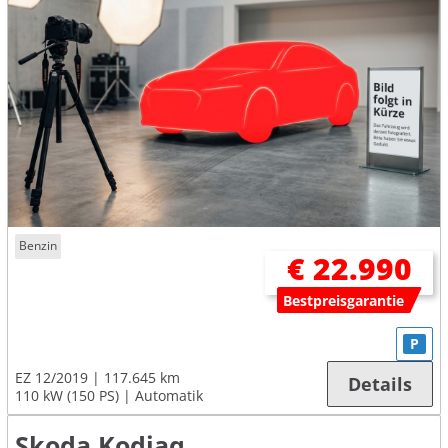
Benzin
€ 22.990
Bestpreisgarantie
P
EZ 12/2019
117.645 km
Details
110 kW (150 PS)
Automatik
Skoda Kodiaq