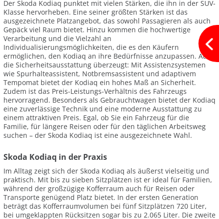
Der Skoda Kodiaq punktet mit vielen Stärken, die ihn in der SUV-
Klasse hervorheben. Eine seiner größten Stärken ist das
ausgezeichnete Platzangebot, das sowohl Passagieren als auch
Gepäck viel Raum bietet. Hinzu kommen die hochwertige
Verarbeitung und die Vielzahl an
Individualisierungsmöglichkeiten, die es den Käufern
ermöglichen, den Kodiaq an ihre Bedürfnisse anzupassen. Auch
die Sicherheitsausstattung überzeugt: Mit Assistenzsystemen
wie Spurhalteassistent, Notbremsassistent und adaptivem
Tempomat bietet der Kodiaq ein hohes Maß an Sicherheit.
Zudem ist das Preis-Leistungs-Verhältnis des Fahrzeugs
hervorragend. Besonders als Gebrauchtwagen bietet der Kodiaq
eine zuverlässige Technik und eine moderne Ausstattung zu
einem attraktiven Preis. Egal, ob Sie ein Fahrzeug für die
Familie, für längere Reisen oder für den täglichen Arbeitsweg
suchen – der Skoda Kodiaq ist eine ausgezeichnete Wahl.
Skoda Kodiaq in der Praxis
Im Alltag zeigt sich der Skoda Kodiaq als äußerst vielseitig und
praktisch. Mit bis zu sieben Sitzplätzen ist er ideal für Familien,
während der großzügige Kofferraum auch für Reisen oder
Transporte genügend Platz bietet. In der ersten Generation
beträgt das Kofferraumvolumen bei fünf Sitzplätzen 720 Liter,
bei umgeklappten Rücksitzen sogar bis zu 2.065 Liter. Die zweite