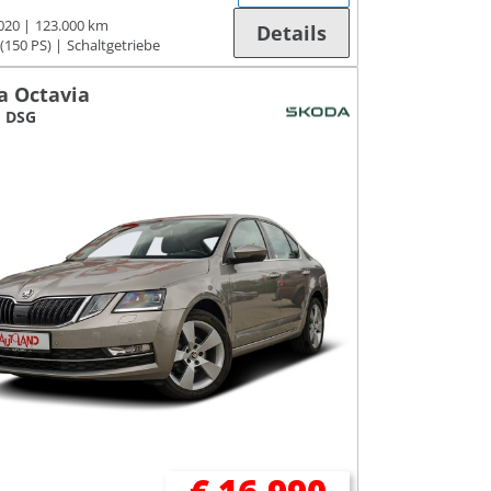
020
123.000 km
Details
(150 PS)
Schaltgetriebe
a Octavia
I DSG