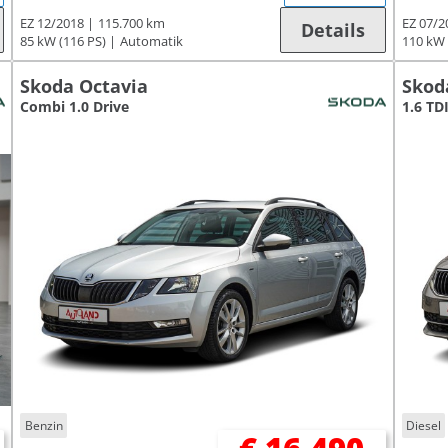
EZ 12/2018
115.700 km
EZ 07/2
Details
85 kW (116 PS)
Automatik
110 kW 
Skoda Octavia
Skod
Combi 1.0 Drive
1.6 TD
Benzin
Diesel