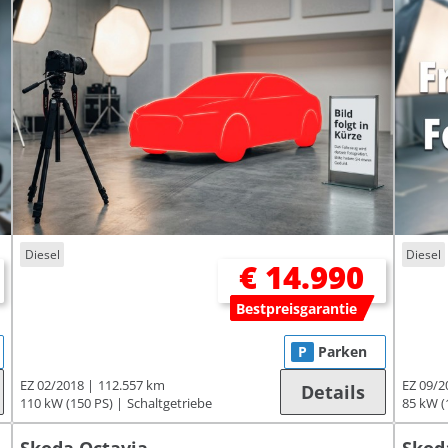
Diesel
Diesel
€ 14.990
Bestpreisgarantie
P
Parken
EZ 02/2018
112.557 km
EZ 09/2
Details
110 kW (150 PS)
Schaltgetriebe
85 kW (