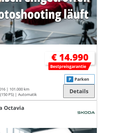
€ 14.990
Bestpreisgarantie
P
Parken
016
101.000 km
Details
(150 PS)
Automatik
a Octavia
I