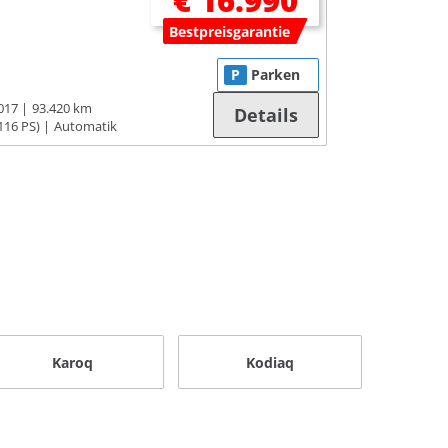
€ 16.990
Bestpreisgarantie
P
Parken
017
93.420 km
Details
116 PS)
Automatik
Karoq
Kodiaq