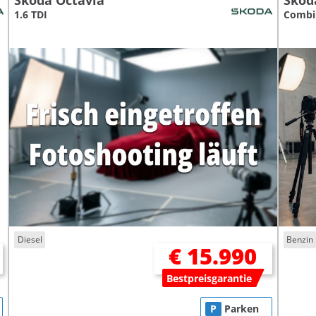
Skoda Octavia
Skod
1.6 TDI
Combi 
Diesel
Benzin
€ 15.990
Bestpreisgarantie
P
Parken