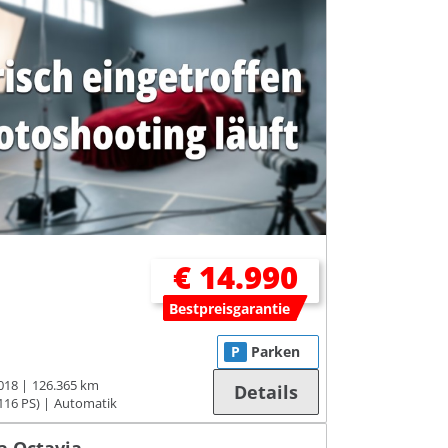
€ 14.990
Bestpreisgarantie
P
Parken
018
126.365 km
Details
116 PS)
Automatik