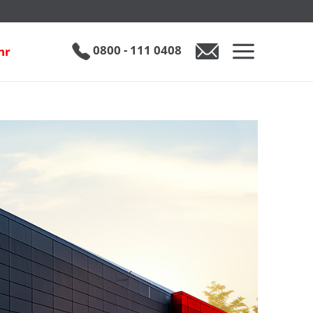
0800 - 111 0408
hr