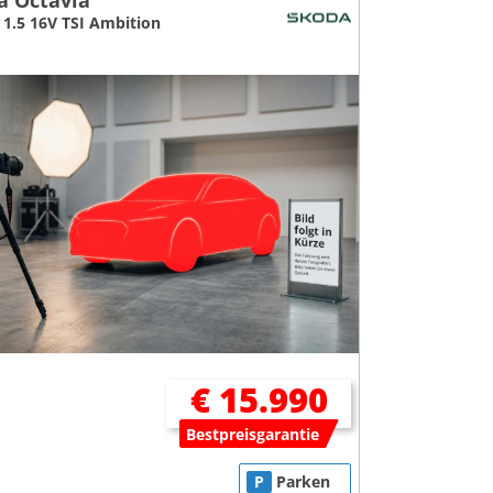
a Octavia
1.5 16V TSI Ambition
€ 15.990
Bestpreisgarantie
P
Parken