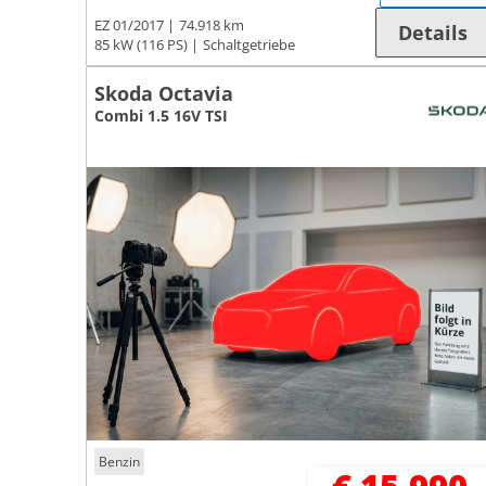
EZ 01/2017
74.918 km
Details
85 kW (116 PS)
Schaltgetriebe
Skoda Octavia
Combi 1.5 16V TSI
Benzin