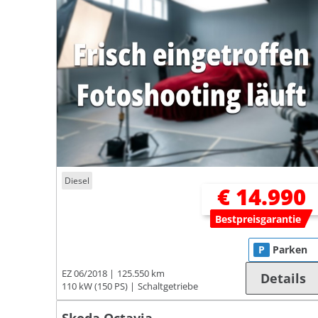
Diesel
€ 14.990
Bestpreisgarantie
P
Parken
EZ 06/2018
125.550 km
Details
110 kW (150 PS)
Schaltgetriebe