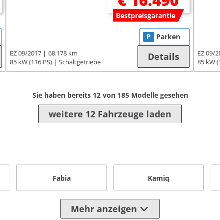
€ 16.490
Bestpreisgarantie
P
Parken
EZ 09/2017
68.178 km
EZ 09/2
Details
85 kW (116 PS)
Schaltgetriebe
85 kW (
Sie haben bereits
12
von
185
Modelle gesehen
weitere 12 Fahrzeuge laden
Fabia
Kamiq
Mehr anzeigen