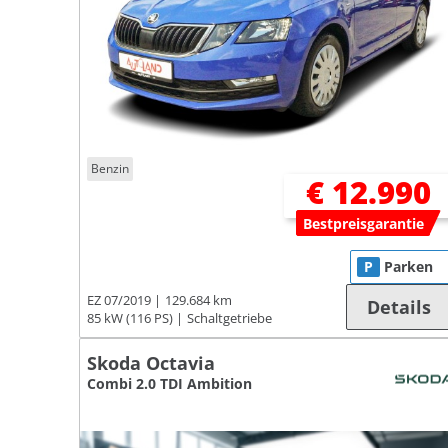
Benzin
€ 12.990
Bestpreisgarantie
P
Parken
EZ 07/2019
129.684 km
Details
85 kW (116 PS)
Schaltgetriebe
Skoda Octavia
Combi 2.0 TDI Ambition