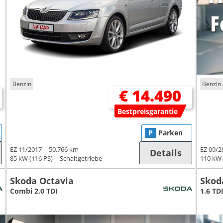
Benzin
Benzin
€ 14.490
Bestpreisgarantie
P
Parken
EZ 11/2017
50.766 km
EZ 09/2
Details
85 kW (116 PS)
Schaltgetriebe
110 kW 
Skoda Octavia
Skod
Combi 2.0 TDI
1.6 TD