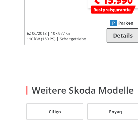
€ 15.990
Bestpreisgarantie
P
Parken
EZ 06/2018
107.977 km
Details
110 kW (150 PS)
Schaltgetriebe
Weitere Skoda Modelle
Citigo
Enyaq