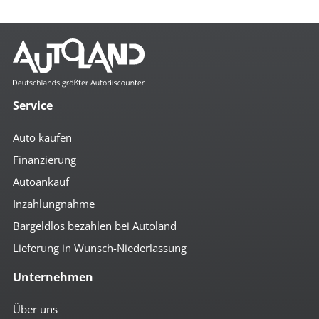
Mehr anzeigen
Komfort
2- Zonen Klimaautomatik
4x el. Fensterheber
Service
Abstandsregeltempomat
Ambiente-Beleuchtung
Auto kaufen
Anfahrassistent
Auto Hold
Finanzierung
autom. abblendender Innenspiegel
Autoankauf
beheizbare Aussenspiegel
Bordcomputer
Inzahlungnahme
Colorverglasung
el. anklappbare Spiegel
Bargeldlos bezahlen bei Autoland
el. Heckklappe
Lieferung in Wunsch-Niederlassung
el. Spiegel
geteilte Rücksitzbank
Unternehmen
Getränkehalter
höhenverst. Beifahrersitz
höhenverst. Fahrersitz
Über uns
höhenverst. Lenkrad