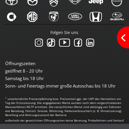
Bluetoothfunktion
Navi mit Touchscreen
Navigation
Radio
Radio DAB
Radio mit Farbdisplay
Folgen Sie uns
Radio mit Touchscreen
Sprachsteuerung
Touchscreen
USB-Anschluss
Wlan/Wifi Hotspot
Öffnungszeiten
Sicherheit
geöffnet 8 - 20 Uhr
3te Bremsleuchte
Samstag bis 18 Uhr
6x Airbag
Sonn- und Feiertags immer große Autoschau bis 18 Uhr
Abstandswarnsystem
Alarmanlage
1
Antiblockiersystem
unverbindliche Preisempfehlung bzw. Preisvorteil ggü. der UVP des Herstellers am
Tag der Erstzulassung. Die angegebenen Werte wurden nach dem vorgeschriebenen
Antischlupfregulierung
Messverfahren WLTP ermittelt. Die tatsächlichen Werte sind abhängig von Faktoren
Beifahrerairbag abschaltbar
wie Beladung, Fahrstil, Strecke, Witterung, Nebenverbrauchern (z. B. Klimatisierung),
Bereifung und Alterungszustand der Batterie.
Berganfahrhilfe
außerhalb der gesetzlichen Öffnungszeiten keine Beratung, Probefahrten und Verkauf
Bremsassistent
Einparkhilfe vorn + hinten