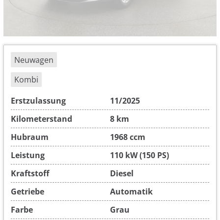
Neuwagen
Kombi
Erstzulassung
11/2025
Kilometerstand
8 km
Hubraum
1968 ccm
Leistung
110 kW (150 PS)
Kraftstoff
Diesel
Getriebe
Automatik
Farbe
Grau