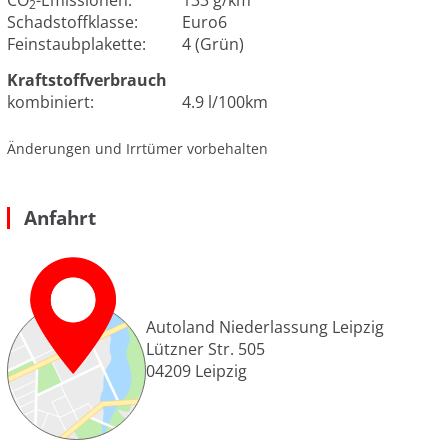
CO
-Emissionen:
133 g/km
2
Schadstoffklasse:
Euro6
Feinstaubplakette:
4 (Grün)
Kraftstoffverbrauch
kombiniert:
4.9 l/100km
Änderungen und Irrtümer vorbehalten
Anfahrt
Autoland Niederlassung Leipzig
Lützner Str. 505
04209
Leipzig