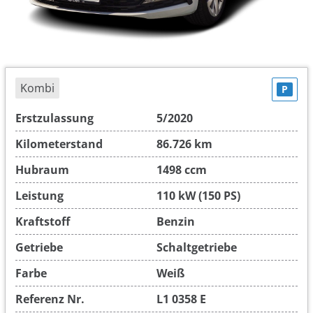
Kombi
P
Erstzulassung
5/2020
Kilometerstand
86.726 km
Hubraum
1498 ccm
Leistung
110 kW (150 PS)
Kraftstoff
Benzin
Getriebe
Schaltgetriebe
Farbe
Weiß
Referenz Nr.
L1 0358 E