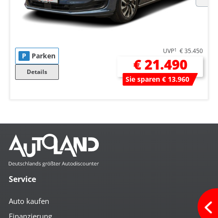
UVP
1
€ 35.450
P
Parken
€ 21.490
Details
Sie sparen € 13.960
Service
Auto kaufen
Finanzierung