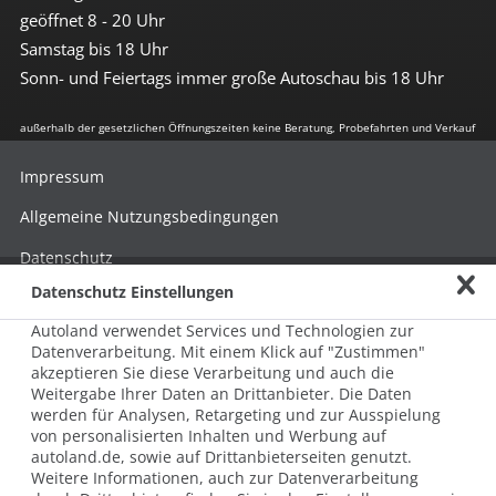
geöffnet 8 - 20 Uhr
Samstag bis 18 Uhr
Sonn- und Feiertags immer große Autoschau bis 18 Uhr
außerhalb der gesetzlichen Öffnungszeiten keine Beratung, Probefahrten und Verkauf
Impressum
Allgemeine Nutzungsbedingungen
Datenschutz
Datenschutz Einstellungen
Hinweisgebersystem nach HinSchG
Autoland verwendet Services und Technologien zur
Beschwerde nach LkSG
Datenverarbeitung. Mit einem Klick auf "Zustimmen"
akzeptieren Sie diese Verarbeitung und auch die
Grundsatzerklärung zum LkSG
Weitergabe Ihrer Daten an Drittanbieter. Die Daten
© 2026 AUTOLAND 24 SE & Co. Betriebs KG
werden für Analysen, Retargeting und zur Ausspielung
Werner-von-Siemens-Str. 2, 06796 Brehna, Deutschland
von personalisierten Inhalten und Werbung auf
autoland.de, sowie auf Drittanbieterseiten genutzt.
Weitere Informationen, auch zur Datenverarbeitung