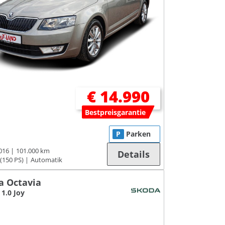
€ 14.990
Bestpreisgarantie
P
Parken
016
101.000 km
Details
(150 PS)
Automatik
a Octavia
1.0 Joy