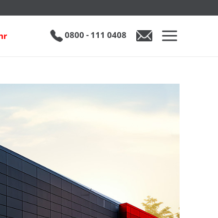
0800 - 111 0408
hr