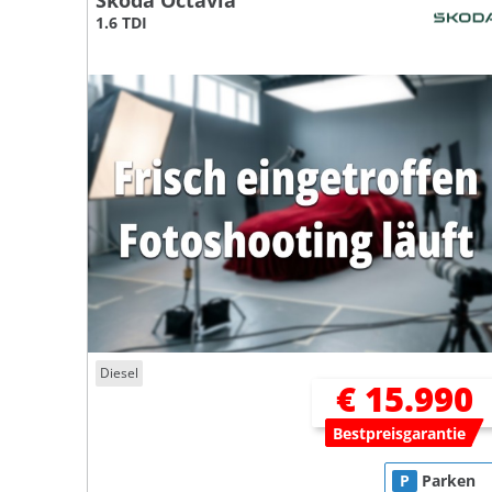
Skoda Octavia
1.6 TDI
Diesel
€ 15.990
Bestpreisgarantie
P
Parken