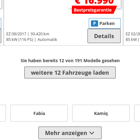
€ 16.990
Bestpreisgarantie
P
Parken
EZ 09/2017
93.420 km
EZ 02/2
Details
85 kW (116 PS)
Automatik
85 kW (
Sie haben bereits
12
von
191
Modelle gesehen
weitere 12 Fahrzeuge laden
Fabia
Kamiq
Mehr anzeigen