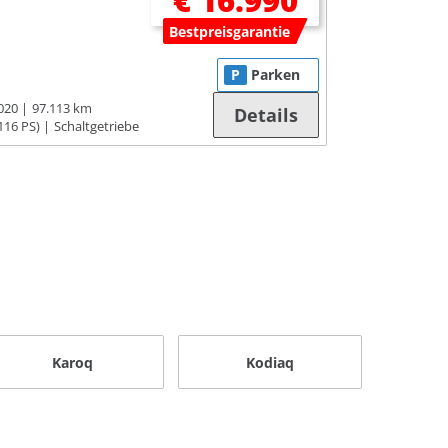
€ 16.990
Bestpreisgarantie
P
Parken
020
97.113 km
Details
116 PS)
Schaltgetriebe
Karoq
Kodiaq