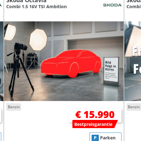
Skoda Octavia
Skod
Combi 1.5 16V TSI Ambition
Combi 
Benzin
Benzin
€ 15.990
Bestpreisgarantie
P
Parken