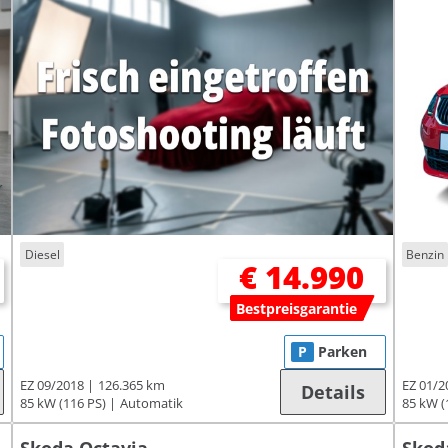
Diesel
Benzin
€ 14.990
Bestpreisgarantie
P
Parken
EZ 09/2018
126.365 km
EZ 01/2
Details
85 kW (116 PS)
Automatik
85 kW (