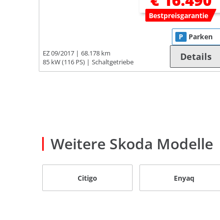
€ 16.490
Bestpreisgarantie
P
Parken
EZ 09/2017
68.178 km
Details
85 kW (116 PS)
Schaltgetriebe
Weitere Skoda Modelle
Citigo
Enyaq