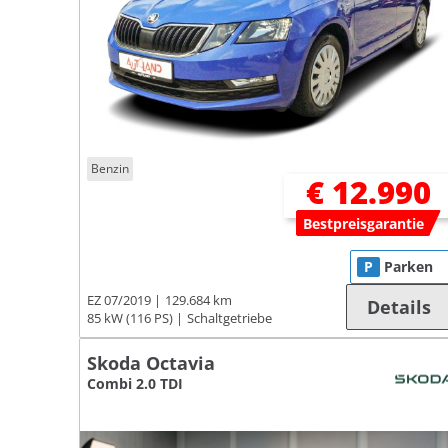
Benzin
€ 12.990
Bestpreisgarantie
P
Parken
EZ 07/2019
129.684 km
Details
85 kW (116 PS)
Schaltgetriebe
Skoda Octavia
Combi 2.0 TDI