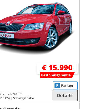
€ 15.990
Bestpreisgarantie
P
Parken
017
74.918 km
Details
116 PS)
Schaltgetriebe