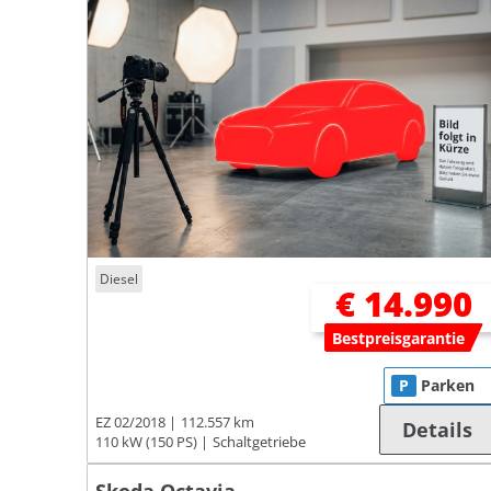
Diesel
€ 14.990
Bestpreisgarantie
P
Parken
EZ 02/2018
112.557 km
Details
110 kW (150 PS)
Schaltgetriebe