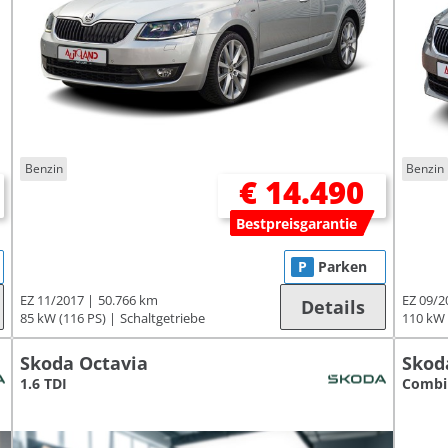
Benzin
Benzin
€ 14.490
Bestpreisgarantie
P
Parken
EZ 11/2017
50.766 km
EZ 09/2
Details
85 kW (116 PS)
Schaltgetriebe
110 kW 
Skoda Octavia
Skod
1.6 TDI
Combi 