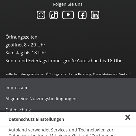
Folgen Sie uns
Öffnungszeiten
geöffnet 8 - 20 Uhr
Samstag bis 18 Uhr
Sonn- und Feiertags immer große Autoschau bis 18 Uhr
außerhalb der gesetzlichen Öffnungszeiten keine Beratung, Probefahrten und Verkauf
Impressum
Allgemeine Nutzungsbedingungen
Datenschutz
Datenschutz Einstellungen
Hinweisgebersystem nach HinSchG
Autoland verwendet Services und Technologien zur
Beschwerde nach LkSG
Datenverarbeitung. Mit einem Klick auf "Zustimmen"