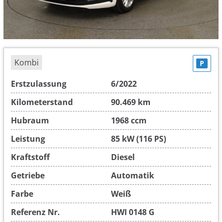
Kombi
P
Erstzulassung
6/2022
Kilometerstand
90.469 km
Hubraum
1968 ccm
Leistung
85 kW (116 PS)
Kraftstoff
Diesel
Getriebe
Automatik
Farbe
Weiß
Referenz Nr.
HWI 0148 G