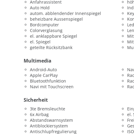
Anfahrassistent
höh
Auto Hold
Ind
autom. abblendender Innenspiegel
Key
beheizbare Aussenspiegel
Kom
Bordcomputer
Led
Colorverglasung
Le
el. anklappbare Spiegel
Mit
el. Spiegel
Mit
geteilte Rücksitzbank
Mul
Multimedia
Android-Auto
Nav
Apple CarPlay
Ra
Bluetoothfunktion
Ra
Navi mit Touchscreen
Rad
Sicherheit
3te Bremsleuchte
Ein
6x Airbag
el.
Abstandswarnsystem
Fre
Antiblockiersystem
Ges
Antischlupfregulierung
ISO