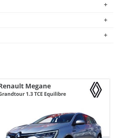
Renault Megane
Skoda
Grandtour 1.3 TCE Equilibre
1.5 16V