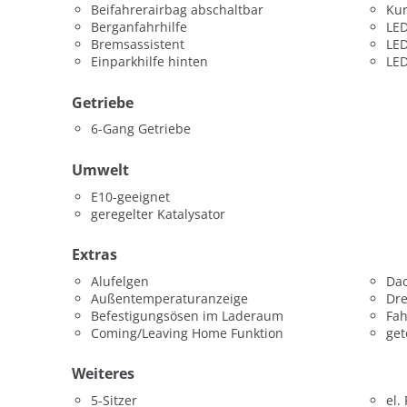
Beifahrerairbag abschaltbar
Kur
Berganfahrhilfe
LED
Bremsassistent
LED
Einparkhilfe hinten
LED
Getriebe
6-Gang Getriebe
Umwelt
E10-geeignet
geregelter Katalysator
Extras
Alufelgen
Dac
Außentemperaturanzeige
Dr
Befestigungsösen im Laderaum
Fah
Coming/Leaving Home Funktion
get
Weiteres
5-Sitzer
el.