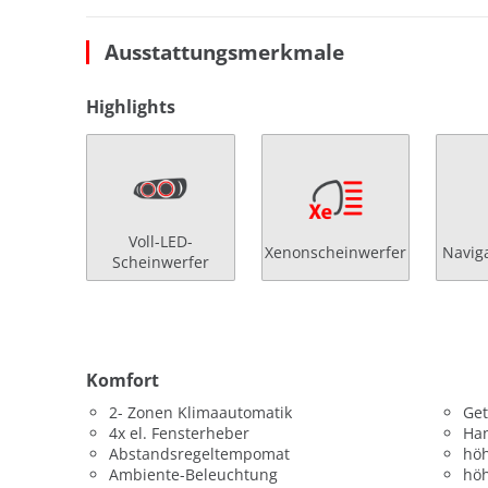
Ausstattungsmerkmale
Highlights
Voll-LED-
Xenonscheinwerfer
Navig
Scheinwerfer
Komfort
2- Zonen Klimaautomatik
Get
4x el. Fensterheber
Han
Abstandsregeltempomat
höh
Ambiente-Beleuchtung
höh