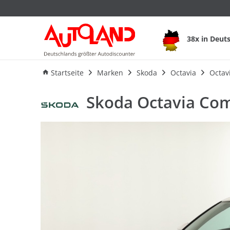
Skoda Octavia Comb
38x in Deut
Ausstattung
Verbrauch
An
Startseite
Marken
Skoda
Octavia
Octav
Skoda Octavia Com