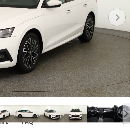
hrt
FAQ