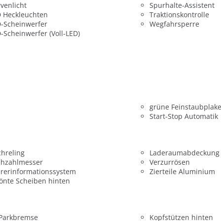
venlicht
Spurhalte-Assistent
 Heckleuchten
Traktionskontrolle
-Scheinwerfer
Wegfahrsperre
-Scheinwerfer (Voll-LED)
grüne Feinstaubplake
Start-Stop Automatik
hreling
Laderaumabdeckung
ehzahlmesser
Verzurrösen
rerinformationssystem
Zierteile Aluminium
önte Scheiben hinten
 Parkbremse
Kopfstützen hinten