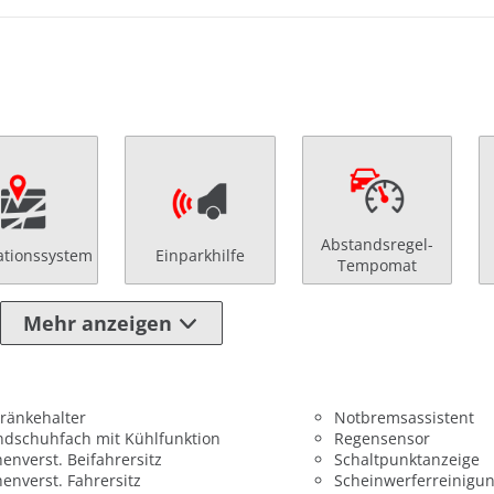
Abstandsregel-
ationssystem
Einparkhilfe
Tempomat
Mehr anzeigen
ränkehalter
Notbremsassistent
dschuhfach mit Kühlfunktion
Regensensor
enverst. Beifahrersitz
Schaltpunktanzeige
enverst. Fahrersitz
Scheinwerferreinigu