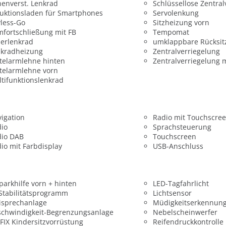
enverst. Lenkrad
Schlüssellose Zentral
uktionsladen für Smartphones
Servolenkung
less-Go
Sitzheizung vorn
fortschließung mit FB
Tempomat
erlenkrad
umklappbare Rücksit
nkradheizung
Zentralverriegelung
telarmlehne hinten
Zentralverriegelung 
telarmlehne vorn
tifunktionslenkrad
igation
Radio mit Touchscre
dio
Sprachsteuerung
dio DAB
Touchscreen
io mit Farbdisplay
USB-Anschluss
parkhilfe vorn + hinten
LED-Tagfahrlicht
 Stabilitätsprogramm
Lichtsensor
isprechanlage
Müdigkeitserkennun
chwindigkeit-Begrenzungsanlage
Nebelscheinwerfer
FIX Kindersitzvorrüstung
Reifendruckkontrolle