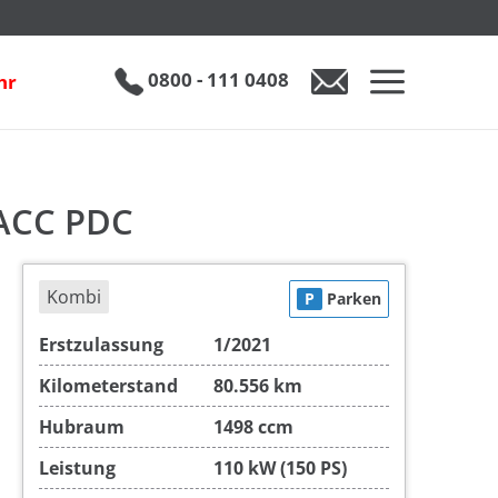
inkl. 19% MwSt.
€ 21.990
0800 - 111 0408
hr
0800 - 111 0408
Auto anfragen
 ACC PDC
Kombi
P
Parken
Erstzulassung
1/2021
Kilometerstand
80.556 km
Hubraum
1498 ccm
Leistung
110 kW (150 PS)