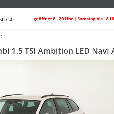
i 1.5 TSI Ambition LED Navi ACC PDC
geöffnet 8 - 20 Uhr | Samstag bis 18 U
schland
fahrt
FAQ
ia
bi 1.5 TSI Ambition LED Navi