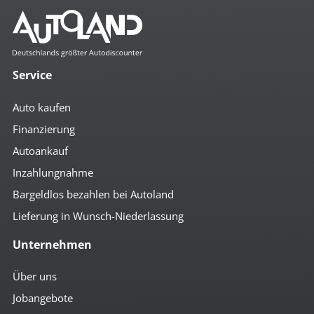
Komfort
2- Zonen Klimaautomatik
4x el. Fensterheber
Service
Anfahrassistent
Auto Hold
Auto kaufen
autom. abblendender Innenspiegel
beheizbare Aussenspiegel
Finanzierung
beheizbare Scheibenwaschanlage
Autoankauf
Bordcomputer
Colorverglasung
Inzahlungnahme
el. anklappbare Spiegel
el. Spiegel
Bargeldlos bezahlen bei Autoland
geteilte Rücksitzbank
Lieferung in Wunsch-Niederlassung
Getränkehalter
höhenverst. Beifahrersitz
Unternehmen
höhenverst. Fahrersitz
höhenverst. Lenkrad
Induktionsladen für Smartphones
Über uns
Komfortschließung mit FB
Jobangebote
Lederlenkrad
Lendenwirbelstütze