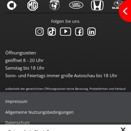
Sprachsteuerung
Touchscreen
USB-Anschluss
Folgen Sie uns
Sicherheit
3te Bremsleuchte
6x Airbag
Abstandswarnsystem
Antiblockiersystem
Öffnungszeiten
Antischlupfregulierung
geöffnet 8 - 20 Uhr
Beifahrerairbag abschaltbar
Berganfahrhilfe
Samstag bis 18 Uhr
Bremsassistent
Sonn- und Feiertags immer große Autoschau bis 18 Uhr
Einparkhilfe vorn + hinten
el. Stabilitätsprogramm
Freisprechanlage
außerhalb der gesetzlichen Öffnungszeiten keine Beratung, Probefahrten und Verkauf
Geschwindigkeit-Begrenzungsanlage
ISOFIX Kindersitzvorrüstung
Impressum
Knieairbag
LED Heckleuchten
Allgemeine Nutzungsbedingungen
LED-Scheinwerfer
LED-Scheinwerfer (Voll-LED)
Datenschutz
LED-Tagfahrlicht