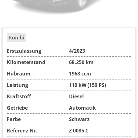
Kombi
Erstzulassung
4/2023
Kilometerstand
68.250 km
Hubraum
1968 ccm
Leistung
110 kW (150 PS)
Kraftstoff
Diesel
Getriebe
Automatik
Farbe
Schwarz
Referenz Nr.
Z 0085 C