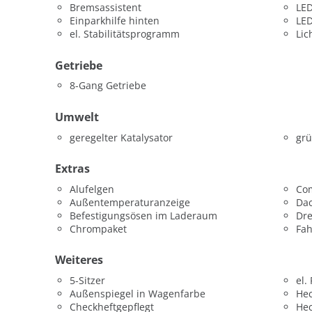
Bremsassistent
LED
Einparkhilfe hinten
LED
el. Stabilitätsprogramm
Lic
Getriebe
8-Gang Getriebe
Umwelt
geregelter Katalysator
grü
Extras
Alufelgen
Co
Außentemperaturanzeige
Da
Befestigungsösen im Laderaum
Dr
Chrompaket
Fah
Weiteres
5-Sitzer
el.
Außenspiegel in Wagenfarbe
He
Checkheftgepflegt
He