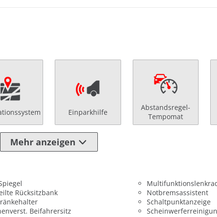
Abstandsregel-
ationssystem
Einparkhilfe
Tempomat
Mehr anzeigen
 Spiegel
Multifunktionslenkra
eilte Rücksitzbank
Notbremsassistent
ränkehalter
Schaltpunktanzeige
enverst. Beifahrersitz
Scheinwerferreinigu