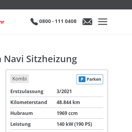
izung
€ 34.990
0800 - 111 0408
hr
0800 - 111 0408
Auto anfragen
 Navi Sitzheizung
Kombi
P
Parken
Erstzulassung
3/2021
Kilometerstand
48.844 km
Hubraum
1969 ccm
Leistung
140 kW (190 PS)