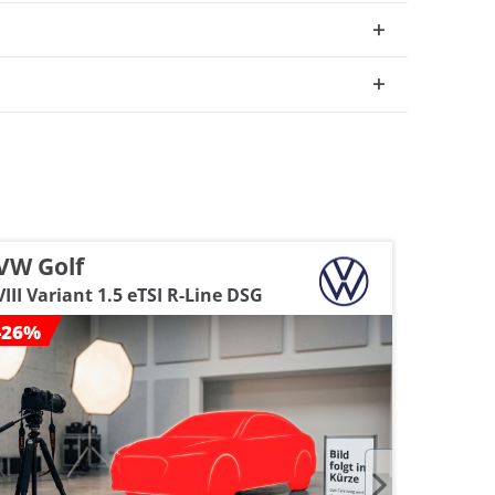
VW Golf
BMW 
VIII Variant 1.5 eTSI R-Line DSG
i touri
-26%