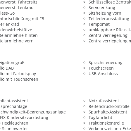
enverst. Fahrersitz
Schlüssellose Zentral
enverst. Lenkrad
Servolenkung
less-Go
Sitzheizung vorn
fortschließung mit FB
Teillederausstattung
erlenkrad
Tempomat
denwirbelstütze
umklappbare Rücksit
telarmlehne hinten
Zentralverriegelung
telarmlehne vorn
Zentralverriegelung 
igation groß
Sprachsteuerung
dio DAB
Touchscreen
io mit Farbdisplay
USB-Anschluss
io mit Touchscreen
nlichtassistent
Notrufassistent
isprechanlage
Reifendruckkontrolle
chwindigkeit-Begrenzungsanlage
Spurhalte-Assistent
FIX Kindersitzvorrüstung
Tagfahrlicht
 Heckleuchten
Traktionskontrolle
-Scheinwerfer
Verkehrszeichen-Erk