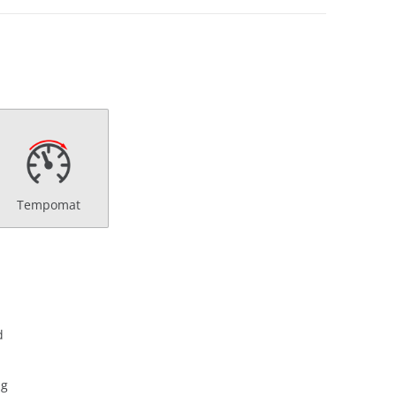
Tempomat
d
ng