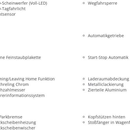
-Scheinwerfer (Voll-LED)
Wegfahrsperre
-Tagfahrlicht
htsensor
Automatikgetriebe
ne Feinstaubplakette
Start-Stop Automatik
ming/Leaving Home Funktion
Laderaumabdeckung
chreling Chrom
Metalliclackierung
ehzahlmesser
Zierteile Aluminium
rerinformationssystem
 Parkbremse
Kopfstützen hinten
ckscheibenheizung
Stoßfänger in Wagen
ckscheibenwischer