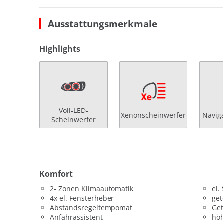
Ausstattungsmerkmale
Highlights
Voll-LED-
Xenonscheinwerfer
Navig
Scheinwerfer
Komfort
2- Zonen Klimaautomatik
el.
4x el. Fensterheber
get
Abstandsregeltempomat
Get
Anfahrassistent
höh