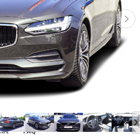
hrt
FAQ