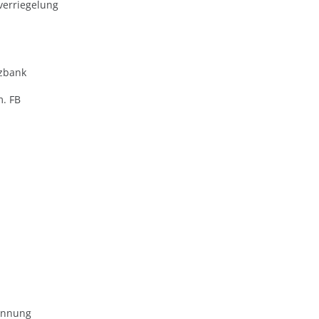
verriegelung
zbank
m. FB
ennung