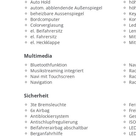
Auto Hold
höh
autom. abblendende Außenspiegel
höh
beheizbare Aussenspiegel
Key
Bordcomputer
Kom
Colorverglasung
Led
el. Beifahrersitz
Len
el. Fahrersitz
Mit
el. Heckklappe
Mit
Multimedia
Bluetoothfunktion
Nav
Musikstreaming integriert
Ra
Navi mit Touchscreen
Rad
Navigation
Rad
Sicherheit
3te Bremsleuchte
Fer
6x Airbag
Fre
Antiblockiersystem
Ges
Antischlupfregulierung
ISO
Beifahrerairbag abschaltbar
LED
Berganfahrhilfe
LED