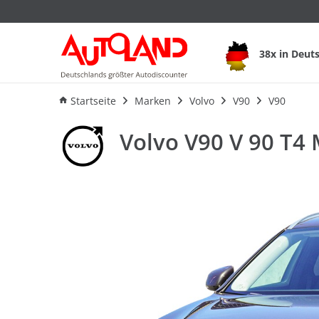
Volvo V90 V 90 T4 
38x in Deut
Ausstattung
Verbrauch
An
Startseite
Marken
Volvo
V90
V90
Volvo V90 V 90 T4