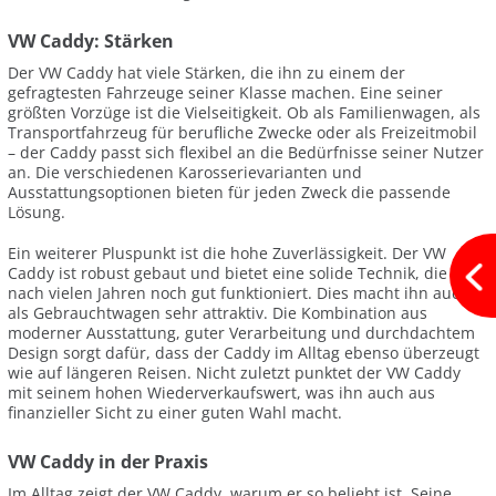
VW Caddy: Stärken
Der VW Caddy hat viele Stärken, die ihn zu einem der
gefragtesten Fahrzeuge seiner Klasse machen. Eine seiner
größten Vorzüge ist die Vielseitigkeit. Ob als Familienwagen, als
Transportfahrzeug für berufliche Zwecke oder als Freizeitmobil
– der Caddy passt sich flexibel an die Bedürfnisse seiner Nutzer
an. Die verschiedenen Karosserievarianten und
Ausstattungsoptionen bieten für jeden Zweck die passende
Lösung.
Ein weiterer Pluspunkt ist die hohe Zuverlässigkeit. Der VW
Caddy ist robust gebaut und bietet eine solide Technik, die auch
nach vielen Jahren noch gut funktioniert. Dies macht ihn auch
als Gebrauchtwagen sehr attraktiv. Die Kombination aus
moderner Ausstattung, guter Verarbeitung und durchdachtem
Design sorgt dafür, dass der Caddy im Alltag ebenso überzeugt
wie auf längeren Reisen. Nicht zuletzt punktet der VW Caddy
mit seinem hohen Wiederverkaufswert, was ihn auch aus
finanzieller Sicht zu einer guten Wahl macht.
VW Caddy in der Praxis
Im Alltag zeigt der VW Caddy, warum er so beliebt ist. Seine