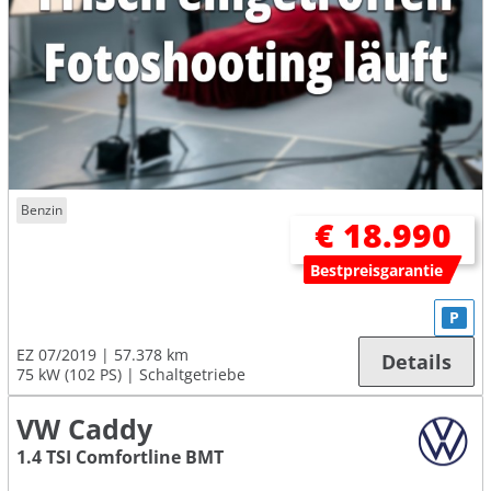
Benzin
€ 18.990
Bestpreisgarantie
P
EZ 07/2019
57.378 km
Details
75 kW (102 PS)
Schaltgetriebe
VW Caddy
1.4 TSI Comfortline BMT