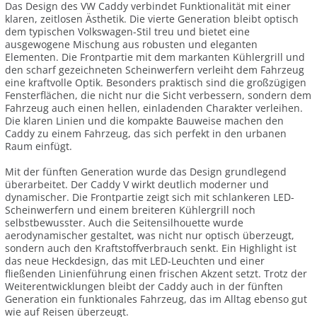
Das Design des VW Caddy verbindet Funktionalität mit einer
klaren, zeitlosen Ästhetik. Die vierte Generation bleibt optisch
dem typischen Volkswagen-Stil treu und bietet eine
ausgewogene Mischung aus robusten und eleganten
Elementen. Die Frontpartie mit dem markanten Kühlergrill und
den scharf gezeichneten Scheinwerfern verleiht dem Fahrzeug
eine kraftvolle Optik. Besonders praktisch sind die großzügigen
Fensterflächen, die nicht nur die Sicht verbessern, sondern dem
Fahrzeug auch einen hellen, einladenden Charakter verleihen.
Die klaren Linien und die kompakte Bauweise machen den
Caddy zu einem Fahrzeug, das sich perfekt in den urbanen
Raum einfügt.
Mit der fünften Generation wurde das Design grundlegend
überarbeitet. Der Caddy V wirkt deutlich moderner und
dynamischer. Die Frontpartie zeigt sich mit schlankeren LED-
Scheinwerfern und einem breiteren Kühlergrill noch
selbstbewusster. Auch die Seitensilhouette wurde
aerodynamischer gestaltet, was nicht nur optisch überzeugt,
sondern auch den Kraftstoffverbrauch senkt. Ein Highlight ist
das neue Heckdesign, das mit LED-Leuchten und einer
fließenden Linienführung einen frischen Akzent setzt. Trotz der
Weiterentwicklungen bleibt der Caddy auch in der fünften
Generation ein funktionales Fahrzeug, das im Alltag ebenso gut
wie auf Reisen überzeugt.