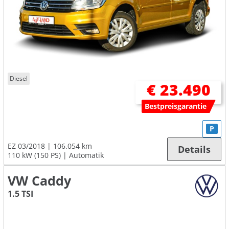
Diesel
€ 23.490
Bestpreisgarantie
P
EZ 03/2018
106.054 km
Details
110 kW (150 PS)
Automatik
VW Caddy
1.5 TSI