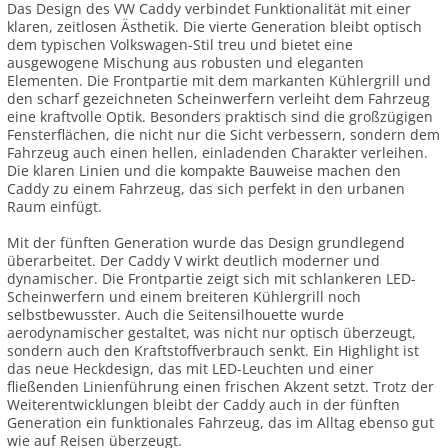
Das Design des VW Caddy verbindet Funktionalität mit einer
klaren, zeitlosen Ästhetik. Die vierte Generation bleibt optisch
dem typischen Volkswagen-Stil treu und bietet eine
ausgewogene Mischung aus robusten und eleganten
Elementen. Die Frontpartie mit dem markanten Kühlergrill und
den scharf gezeichneten Scheinwerfern verleiht dem Fahrzeug
eine kraftvolle Optik. Besonders praktisch sind die großzügigen
Fensterflächen, die nicht nur die Sicht verbessern, sondern dem
Fahrzeug auch einen hellen, einladenden Charakter verleihen.
Die klaren Linien und die kompakte Bauweise machen den
Caddy zu einem Fahrzeug, das sich perfekt in den urbanen
Raum einfügt.
Mit der fünften Generation wurde das Design grundlegend
überarbeitet. Der Caddy V wirkt deutlich moderner und
dynamischer. Die Frontpartie zeigt sich mit schlankeren LED-
Scheinwerfern und einem breiteren Kühlergrill noch
selbstbewusster. Auch die Seitensilhouette wurde
aerodynamischer gestaltet, was nicht nur optisch überzeugt,
sondern auch den Kraftstoffverbrauch senkt. Ein Highlight ist
das neue Heckdesign, das mit LED-Leuchten und einer
fließenden Linienführung einen frischen Akzent setzt. Trotz der
Weiterentwicklungen bleibt der Caddy auch in der fünften
Generation ein funktionales Fahrzeug, das im Alltag ebenso gut
wie auf Reisen überzeugt.