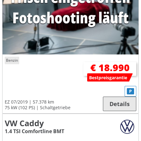
Benzin
€ 18.990
Bestpreisgarantie
P
EZ 07/2019
57.378 km
Details
75 kW (102 PS)
Schaltgetriebe
VW Caddy
1.4 TSI Comfortline BMT