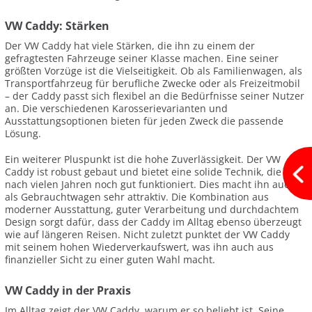
VW Caddy: Stärken
Der VW Caddy hat viele Stärken, die ihn zu einem der
gefragtesten Fahrzeuge seiner Klasse machen. Eine seiner
größten Vorzüge ist die Vielseitigkeit. Ob als Familienwagen, als
Transportfahrzeug für berufliche Zwecke oder als Freizeitmobil
– der Caddy passt sich flexibel an die Bedürfnisse seiner Nutzer
an. Die verschiedenen Karosserievarianten und
Ausstattungsoptionen bieten für jeden Zweck die passende
Lösung.
Ein weiterer Pluspunkt ist die hohe Zuverlässigkeit. Der VW
Caddy ist robust gebaut und bietet eine solide Technik, die auch
nach vielen Jahren noch gut funktioniert. Dies macht ihn auch
als Gebrauchtwagen sehr attraktiv. Die Kombination aus
moderner Ausstattung, guter Verarbeitung und durchdachtem
Design sorgt dafür, dass der Caddy im Alltag ebenso überzeugt
wie auf längeren Reisen. Nicht zuletzt punktet der VW Caddy
mit seinem hohen Wiederverkaufswert, was ihn auch aus
finanzieller Sicht zu einer guten Wahl macht.
VW Caddy in der Praxis
Im Alltag zeigt der VW Caddy, warum er so beliebt ist. Seine