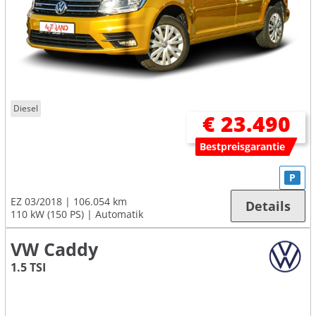
Diesel
€ 23.490
Bestpreisgarantie
P
EZ 03/2018
106.054 km
Details
110 kW (150 PS)
Automatik
VW Caddy
1.5 TSI