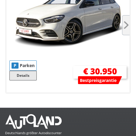
P
Parken
€ 30.950
Details
Bestpreisgarantie