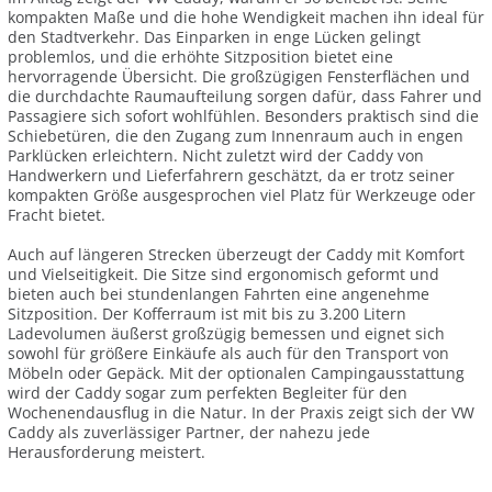
kompakten Maße und die hohe Wendigkeit machen ihn ideal für
den Stadtverkehr. Das Einparken in enge Lücken gelingt
problemlos, und die erhöhte Sitzposition bietet eine
hervorragende Übersicht. Die großzügigen Fensterflächen und
die durchdachte Raumaufteilung sorgen dafür, dass Fahrer und
Passagiere sich sofort wohlfühlen. Besonders praktisch sind die
Schiebetüren, die den Zugang zum Innenraum auch in engen
Parklücken erleichtern. Nicht zuletzt wird der Caddy von
Handwerkern und Lieferfahrern geschätzt, da er trotz seiner
kompakten Größe ausgesprochen viel Platz für Werkzeuge oder
Fracht bietet.
Auch auf längeren Strecken überzeugt der Caddy mit Komfort
und Vielseitigkeit. Die Sitze sind ergonomisch geformt und
bieten auch bei stundenlangen Fahrten eine angenehme
Sitzposition. Der Kofferraum ist mit bis zu 3.200 Litern
Ladevolumen äußerst großzügig bemessen und eignet sich
sowohl für größere Einkäufe als auch für den Transport von
Möbeln oder Gepäck. Mit der optionalen Campingausstattung
wird der Caddy sogar zum perfekten Begleiter für den
Wochenendausflug in die Natur. In der Praxis zeigt sich der VW
Caddy als zuverlässiger Partner, der nahezu jede
Herausforderung meistert.