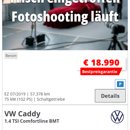
Benzin
€ 18.990
Bestpreisgarantie
P
EZ 07/2019
57.378 km
Details
75 kW (102 PS)
Schaltgetriebe
VW Caddy
1.4 TSI Comfortline BMT