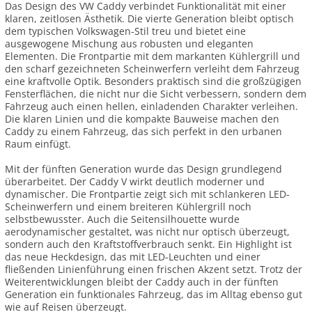
Das Design des VW Caddy verbindet Funktionalität mit einer
klaren, zeitlosen Ästhetik. Die vierte Generation bleibt optisch
dem typischen Volkswagen-Stil treu und bietet eine
ausgewogene Mischung aus robusten und eleganten
Elementen. Die Frontpartie mit dem markanten Kühlergrill und
den scharf gezeichneten Scheinwerfern verleiht dem Fahrzeug
eine kraftvolle Optik. Besonders praktisch sind die großzügigen
Fensterflächen, die nicht nur die Sicht verbessern, sondern dem
Fahrzeug auch einen hellen, einladenden Charakter verleihen.
Die klaren Linien und die kompakte Bauweise machen den
Caddy zu einem Fahrzeug, das sich perfekt in den urbanen
Raum einfügt.
Mit der fünften Generation wurde das Design grundlegend
überarbeitet. Der Caddy V wirkt deutlich moderner und
dynamischer. Die Frontpartie zeigt sich mit schlankeren LED-
Scheinwerfern und einem breiteren Kühlergrill noch
selbstbewusster. Auch die Seitensilhouette wurde
aerodynamischer gestaltet, was nicht nur optisch überzeugt,
sondern auch den Kraftstoffverbrauch senkt. Ein Highlight ist
das neue Heckdesign, das mit LED-Leuchten und einer
fließenden Linienführung einen frischen Akzent setzt. Trotz der
Weiterentwicklungen bleibt der Caddy auch in der fünften
Generation ein funktionales Fahrzeug, das im Alltag ebenso gut
wie auf Reisen überzeugt.