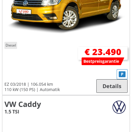
Diesel
€ 23.490
Bestpreisgarantie
P
EZ 03/2018
106.054 km
Details
110 kW (150 PS)
Automatik
VW Caddy
1.5 TSI