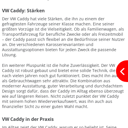
VW Caddy: Stärken
Der VW Caddy hat viele Stärken, die ihn zu einem der
gefragtesten Fahrzeuge seiner Klasse machen. Eine seiner
größten Vorzüge ist die Vielseitigkeit. Ob als Familienwagen, als
Transportfahrzeug für berufliche Zwecke oder als Freizeitmobil
– der Caddy passt sich flexibel an die Bedürfnisse seiner Nutzer
an. Die verschiedenen Karosserievarianten und
Ausstattungsoptionen bieten für jeden Zweck die passende
Lösung.
Ein weiterer Pluspunkt ist die hohe Zuverlässigkeit. Der VW
Caddy ist robust gebaut und bietet eine solide Technik, die auch
nach vielen Jahren noch gut funktioniert. Dies macht ihn auch
als Gebrauchtwagen sehr attraktiv. Die Kombination aus
moderner Ausstattung, guter Verarbeitung und durchdachtem
Design sorgt dafür, dass der Caddy im Alltag ebenso überzeugt
wie auf längeren Reisen. Nicht zuletzt punktet der VW Caddy
mit seinem hohen Wiederverkaufswert, was ihn auch aus
finanzieller Sicht zu einer guten Wahl macht.
VW Caddy in der Praxis
Im Alltag zeigt der VW Caddy, warum er so beliebt ist. Seine