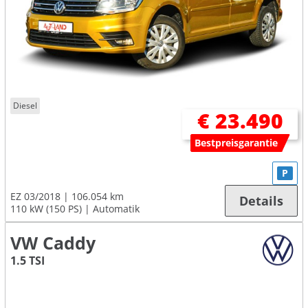
Diesel
€ 23.490
Bestpreisgarantie
P
EZ 03/2018
106.054 km
Details
110 kW (150 PS)
Automatik
VW Caddy
1.5 TSI