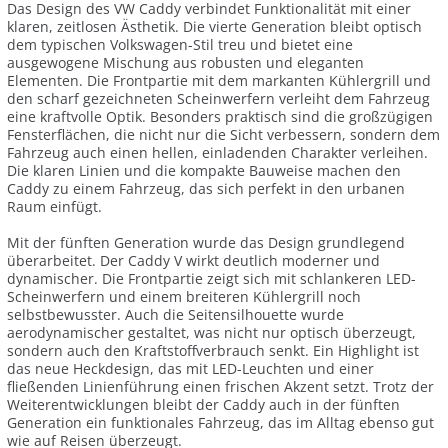
Das Design des VW Caddy verbindet Funktionalität mit einer
klaren, zeitlosen Ästhetik. Die vierte Generation bleibt optisch
dem typischen Volkswagen-Stil treu und bietet eine
ausgewogene Mischung aus robusten und eleganten
Elementen. Die Frontpartie mit dem markanten Kühlergrill und
den scharf gezeichneten Scheinwerfern verleiht dem Fahrzeug
eine kraftvolle Optik. Besonders praktisch sind die großzügigen
Fensterflächen, die nicht nur die Sicht verbessern, sondern dem
Fahrzeug auch einen hellen, einladenden Charakter verleihen.
Die klaren Linien und die kompakte Bauweise machen den
Caddy zu einem Fahrzeug, das sich perfekt in den urbanen
Raum einfügt.
Mit der fünften Generation wurde das Design grundlegend
überarbeitet. Der Caddy V wirkt deutlich moderner und
dynamischer. Die Frontpartie zeigt sich mit schlankeren LED-
Scheinwerfern und einem breiteren Kühlergrill noch
selbstbewusster. Auch die Seitensilhouette wurde
aerodynamischer gestaltet, was nicht nur optisch überzeugt,
sondern auch den Kraftstoffverbrauch senkt. Ein Highlight ist
das neue Heckdesign, das mit LED-Leuchten und einer
fließenden Linienführung einen frischen Akzent setzt. Trotz der
Weiterentwicklungen bleibt der Caddy auch in der fünften
Generation ein funktionales Fahrzeug, das im Alltag ebenso gut
wie auf Reisen überzeugt.