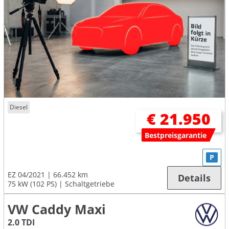
Diesel
€ 21.950
Bestpreisgarantie
P
EZ 04/2021
66.452 km
Details
75 kW (102 PS)
Schaltgetriebe
VW Caddy Maxi
2.0 TDI