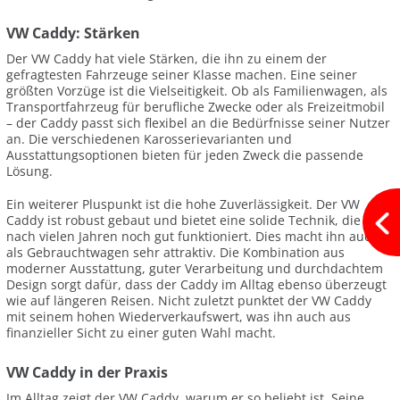
VW Caddy: Stärken
Der VW Caddy hat viele Stärken, die ihn zu einem der
gefragtesten Fahrzeuge seiner Klasse machen. Eine seiner
größten Vorzüge ist die Vielseitigkeit. Ob als Familienwagen, als
Transportfahrzeug für berufliche Zwecke oder als Freizeitmobil
– der Caddy passt sich flexibel an die Bedürfnisse seiner Nutzer
an. Die verschiedenen Karosserievarianten und
Ausstattungsoptionen bieten für jeden Zweck die passende
Lösung.
Ein weiterer Pluspunkt ist die hohe Zuverlässigkeit. Der VW
Caddy ist robust gebaut und bietet eine solide Technik, die auch
nach vielen Jahren noch gut funktioniert. Dies macht ihn auch
als Gebrauchtwagen sehr attraktiv. Die Kombination aus
moderner Ausstattung, guter Verarbeitung und durchdachtem
Design sorgt dafür, dass der Caddy im Alltag ebenso überzeugt
wie auf längeren Reisen. Nicht zuletzt punktet der VW Caddy
mit seinem hohen Wiederverkaufswert, was ihn auch aus
finanzieller Sicht zu einer guten Wahl macht.
VW Caddy in der Praxis
Im Alltag zeigt der VW Caddy, warum er so beliebt ist. Seine