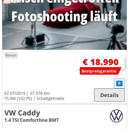
Benzin
€ 18.990
Bestpreisgarantie
P
EZ 07/2019
57.378 km
Details
75 kW (102 PS)
Schaltgetriebe
VW Caddy
1.4 TSI Comfortline BMT