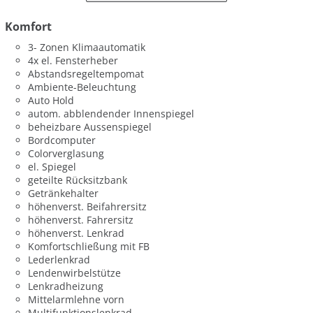
Komfort
3- Zonen Klimaautomatik
4x el. Fensterheber
Abstandsregeltempomat
Ambiente-Beleuchtung
Auto Hold
autom. abblendender Innenspiegel
beheizbare Aussenspiegel
Bordcomputer
Colorverglasung
el. Spiegel
geteilte Rücksitzbank
Getränkehalter
höhenverst. Beifahrersitz
höhenverst. Fahrersitz
höhenverst. Lenkrad
Komfortschließung mit FB
Lederlenkrad
Lendenwirbelstütze
Lenkradheizung
Mittelarmlehne vorn
Multifunktionslenkrad