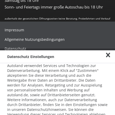
Samstag bis 18 Uhr
Sonn- und Feiertags immer große Autoschau bis 18 Uhr
außerhalb der gesetzlichen Öffnungszeiten keine Beratung, Probefahrten und Verkauf
Impressum
Allgemeine Nutzungsbedingungen
Datenschutz
Datenschutz Einstellungen
Hinweisgebersystem nach HinSchG
Autoland verwendet Services und Technologien zur
Beschwerde nach LkSG
Datenverarbeitung. Mit einem Klick auf "Zustimmen"
akzeptieren Sie diese Verarbeitung und auch die
Grundsatzerklärung zum LkSG
Weitergabe Ihrer Daten an Drittanbieter. Die Daten
© 2026 AUTOLAND 24 SE & Co. Betriebs KG
werden für Analysen, Retargeting und zur Ausspielung
Werner-von-Siemens-Str. 2, 06796 Brehna, Deutschland
von personalisierten Inhalten und Werbung auf
autoland.de, sowie auf Drittanbieterseiten genutzt.
Weitere Informationen, auch zur Datenverarbeitung
durch Drittanbieter, finden Sie in den Einstellungen sowie
in unseren Datenschutzhinweisen. Sie können die
Verwendung dieser Services und Technologien ablehnen