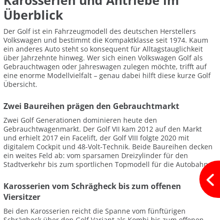
Karosserien und Antriebe im
Überblick
Der Golf ist ein Fahrzeugmodell des deutschen Herstellers
Volkswagen und bestimmt die Kompaktklasse seit 1974. Kaum
ein anderes Auto steht so konsequent für Alltagstauglichkeit
über Jahrzehnte hinweg. Wer sich einen Volkswagen Golf als
Gebrauchtwagen oder Jahreswagen zulegen möchte, trifft auf
eine enorme Modellvielfalt – genau dabei hilft diese kurze Golf
Übersicht.
Zwei Baureihen prägen den Gebrauchtmarkt
Zwei Golf Generationen dominieren heute den
Gebrauchtwagenmarkt. Der Golf VII kam 2012 auf den Markt
und erhielt 2017 ein Facelift, der Golf VIII folgte 2020 mit
digitalem Cockpit und 48-Volt-Technik. Beide Baureihen decken
ein weites Feld ab: vom sparsamen Dreizylinder für den
Stadtverkehr bis zum sportlichen Topmodell für die Autobahn.
Karosserien vom Schrägheck bis zum offenen
Viersitzer
Bei den Karosserien reicht die Spanne vom fünftürigen
Schrägheck über den Golf Variant als Kombi bis zum offenen