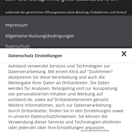
außerhalb der gesetzlichen Öffnungszeiten keine Beratung, Probefahrten und Verkauf
Impressum
Allgemeine Nutzungsbedingungen
Datenschutz
Datenschutz Einstellungen
Hinweisgebersystem nach HinSchG
Autoland verwendet Services und Technologien zur
Beschwerde nach LkSG
Datenverarbeitung. Mit einem Klick auf "Zustimmen"
akzeptieren Sie diese Verarbeitung und auch die
Grundsatzerklärung zum LkSG
Weitergabe Ihrer Daten an Drittanbieter. Die Daten
© 2026 AUTOLAND 24 SE & Co. Betriebs KG
werden für Analysen, Retargeting und zur Ausspielung
Werner-von-Siemens-Str. 2, 06796 Brehna, Deutschland
von personalisierten Inhalten und Werbung auf
autoland.de, sowie auf Drittanbieterseiten genutzt.
Weitere Informationen, auch zur Datenverarbeitung
durch Drittanbieter, finden Sie in den Einstellungen sowie
in unseren Datenschutzhinweisen. Sie können die
Verwendung dieser Services und Technologien ablehnen
oder jederzeit über Ihre Einstellungen anpassen.