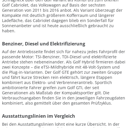
Golf Cabriolet, das Volkswagen auf Basis der sechsten
Generation von 2011 bis 2016 anbot. Als Variant überzeugt der
Kompakte mit deutlich größerem Kofferraum und längerer
Ladefläche, das Cabriolet dagegen blieb ein Sonderfall für
Sonnenanbeter und ist heute ausschließlich gebraucht zu
haben.
Benziner, Diesel und Elektrifizierung
Auf der Antriebsseite findet sich für nahezu jedes Fahrprofil der
passende Motor: TSI-Benziner, TDI-Diesel und elektrifizierte
Antriebe stehen nebeneinander. Als Golf Hybrid firmieren dabei
zwei Konzepte – die eTSI-Mildhybride mit 48-Volt-System und
die Plug-in-Varianten. Der Golf GTE gehört zur zweiten Gruppe
und fährt kurze Strecken rein elektrisch, längere Etappen
kombiniert aus Elektro- und Verbrennerantrieb. Sportlich
ambitionierte Fahrer greifen zum Golf GTI, der seit
Generationen als Maßstab der Kompaktsportler gilt. Die
Verbrauchsangaben finden Sie in den jeweiligen Fahrzeugdaten
kombiniert, also gemittelt über den gesamten Prüfzyklus.
Ausstattungslinien im Vergleich
Bei den Ausstattungslinien lohnt eine kurze Übersicht. In der