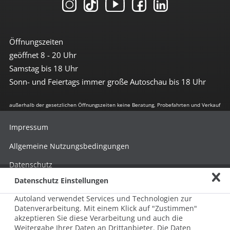
Öffnungszeiten
geöffnet 8 - 20 Uhr
Samstag bis 18 Uhr
Sonn- und Feiertags immer große Autoschau bis 18 Uhr
außerhalb der gesetzlichen Öffnungszeiten keine Beratung, Probefahrten und Verkauf
Impressum
Allgemeine Nutzungsbedingungen
Datenschutz
Datenschutz Einstellungen
Hinweisgebersystem nach HinSchG
Autoland verwendet Services und Technologien zur
Beschwerde nach LkSG
Datenverarbeitung. Mit einem Klick auf "Zustimmen"
akzeptieren Sie diese Verarbeitung und auch die
Grundsatzerklärung zum LkSG
Weitergabe Ihrer Daten an Drittanbieter. Die Daten