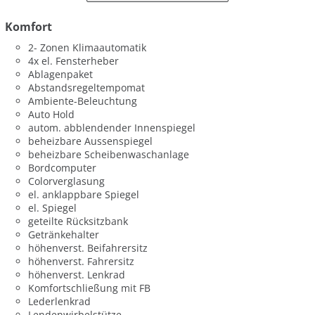
Komfort
2- Zonen Klimaautomatik
4x el. Fensterheber
Ablagenpaket
Abstandsregeltempomat
Ambiente-Beleuchtung
Auto Hold
autom. abblendender Innenspiegel
beheizbare Aussenspiegel
beheizbare Scheibenwaschanlage
Bordcomputer
Colorverglasung
el. anklappbare Spiegel
el. Spiegel
geteilte Rücksitzbank
Getränkehalter
höhenverst. Beifahrersitz
höhenverst. Fahrersitz
höhenverst. Lenkrad
Komfortschließung mit FB
Lederlenkrad
Lendenwirbelstütze