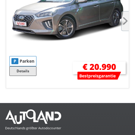
P
Parken
€ 20.990
Details
Bestpreisgarantie