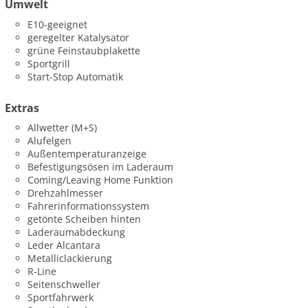
Umwelt
E10-geeignet
geregelter Katalysator
grüne Feinstaubplakette
Sportgrill
Start-Stop Automatik
Extras
Allwetter (M+S)
Alufelgen
Außentemperaturanzeige
Befestigungsösen im Laderaum
Coming/Leaving Home Funktion
Drehzahlmesser
Fahrerinformationssystem
getönte Scheiben hinten
Laderaumabdeckung
Leder Alcantara
Metalliclackierung
R-Line
Seitenschweller
Sportfahrwerk