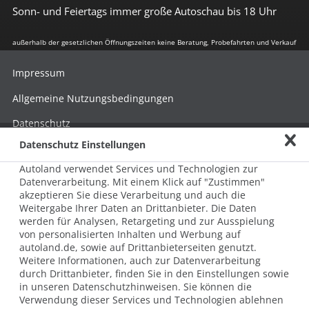
Sonn- und Feiertags immer große Autoschau bis 18 Uhr
außerhalb der gesetzlichen Öffnungszeiten keine Beratung, Probefahrten und Verkauf
Impressum
Allgemeine Nutzungsbedingungen
Datenschutz
Datenschutz Einstellungen
Hinweisgebersystem nach HinSchG
Autoland verwendet Services und Technologien zur
Beschwerde nach LkSG
Datenverarbeitung. Mit einem Klick auf "Zustimmen"
akzeptieren Sie diese Verarbeitung und auch die
Grundsatzerklärung zum LkSG
Weitergabe Ihrer Daten an Drittanbieter. Die Daten
© 2026 AUTOLAND 24 SE & Co. Betriebs KG
werden für Analysen, Retargeting und zur Ausspielung
Werner-von-Siemens-Str. 2, 06796 Brehna, Deutschland
von personalisierten Inhalten und Werbung auf
autoland.de, sowie auf Drittanbieterseiten genutzt.
Weitere Informationen, auch zur Datenverarbeitung
durch Drittanbieter, finden Sie in den Einstellungen sowie
in unseren Datenschutzhinweisen. Sie können die
Verwendung dieser Services und Technologien ablehnen