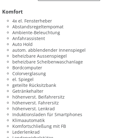
Komfort
4x el. Fensterheber
Abstandsregeltempomat
Ambiente-Beleuchtung
Anfahrassistent
Auto Hold
autom. abblendender Innenspiegel
beheizbare Aussenspiegel
beheizbare Scheibenwaschanlage
Bordcomputer
Colorverglasung
el. Spiegel
geteilte Rücksitzbank
Getränkehalter
höhenverst. Beifahrersitz
höhenverst. Fahrersitz
höhenverst. Lenkrad
Induktionsladen für Smartphones
Klimaautomatik
Komfortschließung mit FB
Lederlenkrad
Lendenwirbelstütze