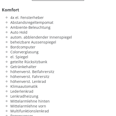
Komfort
4x el. Fensterheber
Abstandsregeltempomat
Ambiente-Beleuchtung
Auto Hold
autom. abblendender Innenspiegel
beheizbare Aussenspiegel
Bordcomputer
Colorverglasung
el. Spiegel
geteilte Rücksitzbank
Getränkehalter
höhenverst. Beifahrersitz
höhenverst. Fahrersitz
höhenverst. Lenkrad
Klimaautomatik
Lederlenkrad
Lenkradheizung
Mittelarmlehne hinten
Mittelarmlehne vorn
Multifunktionslenkrad
Regensensor