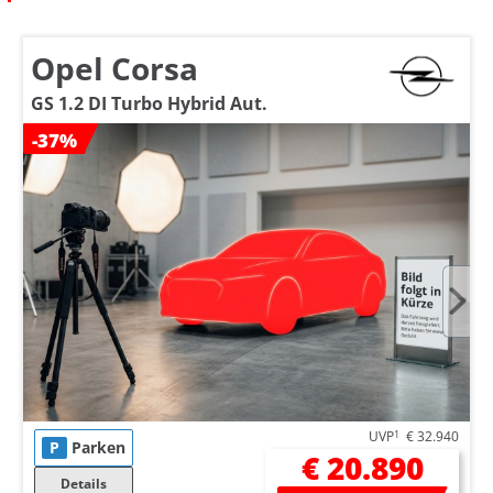
Opel Corsa
GS 1.2 DI Turbo Hybrid Aut.
-37%
UVP
1
€ 32.940
P
Parken
€ 20.890
Details