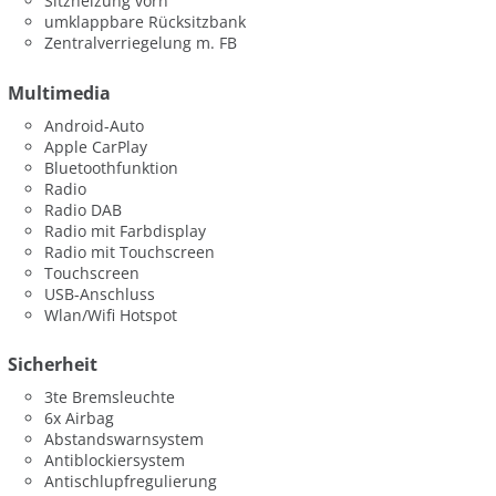
Sitzheizung vorn
umklappbare Rücksitzbank
Zentralverriegelung m. FB
Multimedia
Android-Auto
Apple CarPlay
Bluetoothfunktion
Radio
Radio DAB
Radio mit Farbdisplay
Radio mit Touchscreen
Touchscreen
USB-Anschluss
Wlan/Wifi Hotspot
Sicherheit
3te Bremsleuchte
6x Airbag
Abstandswarnsystem
Antiblockiersystem
Antischlupfregulierung