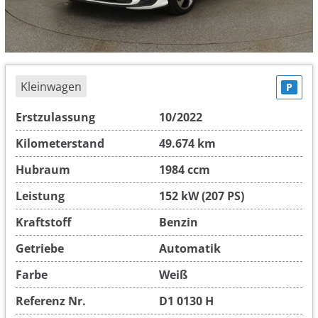
Kleinwagen
P
Erstzulassung
10/2022
Kilometerstand
49.674 km
Hubraum
1984 ccm
Leistung
152 kW (207 PS)
Kraftstoff
Benzin
Getriebe
Automatik
Farbe
Weiß
Referenz Nr.
D1 0130 H