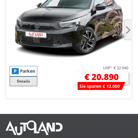
UVP
1
€ 32.940
P
Parken
€ 20.890
Details
Sie sparen € 12.050