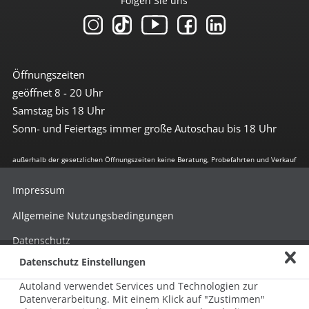
Folgen Sie uns
Öffnungszeiten
geöffnet 8 - 20 Uhr
Samstag bis 18 Uhr
Sonn- und Feiertags immer große Autoschau bis 18 Uhr
außerhalb der gesetzlichen Öffnungszeiten keine Beratung, Probefahrten und Verkauf
Impressum
Allgemeine Nutzungsbedingungen
Datenschutz
Datenschutz Einstellungen
Hinweisgebersystem nach HinSchG
Autoland verwendet Services und Technologien zur
Beschwerde nach LkSG
Datenverarbeitung. Mit einem Klick auf "Zustimmen"