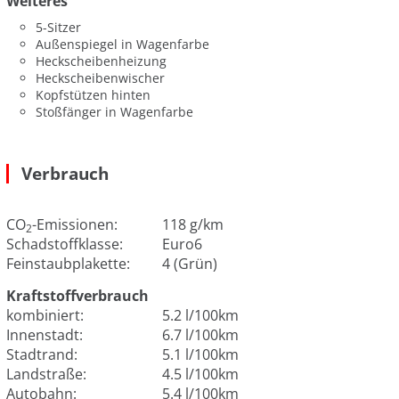
Weiteres
5-Sitzer
Außenspiegel in Wagenfarbe
Heckscheibenheizung
Heckscheibenwischer
Kopfstützen hinten
Stoßfänger in Wagenfarbe
Verbrauch
CO
-Emissionen:
118 g/km
2
Schadstoffklasse:
Euro6
Feinstaubplakette:
4 (Grün)
Kraftstoffverbrauch
kombiniert:
5.2 l/100km
Innenstadt:
6.7 l/100km
Stadtrand:
5.1 l/100km
Landstraße:
4.5 l/100km
Autobahn:
5.4 l/100km